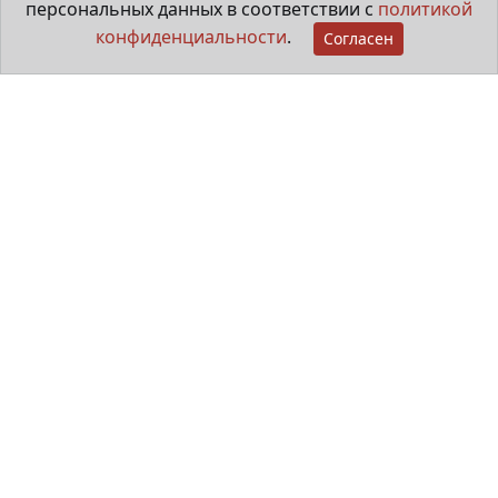
персональных данных в соответствии с
политикой
конфиденциальности
.
Согласен
Мама особенного ребёнка
29 июня 2026
Хозяйка хутора «Милка»