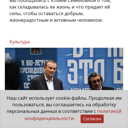
мы пообщались с Юлией Семеновной о том,
как складывалась ее жизнь и что придает ей
силы, чтобы оставаться добрым,
жизнерадостным и активным человеком.
Культура
Наш сайт использует cookie-файлы. Продолжая им
пользоваться, вы соглашаетесь на обработку
персональных данных в соответствии с
политикой
конфиденциальности
.
Согласен
«Душа русской