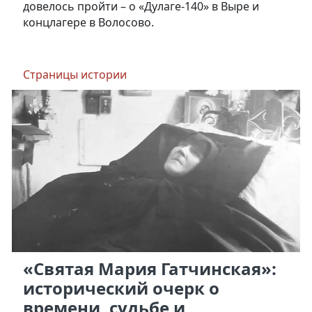
довелось пройти – о «Дулаге-140» в Выре и
концлагере в Волосово.
Страницы истории
«Святая Мария Гатчинская»:
исторический очерк о
времени, судьбе и