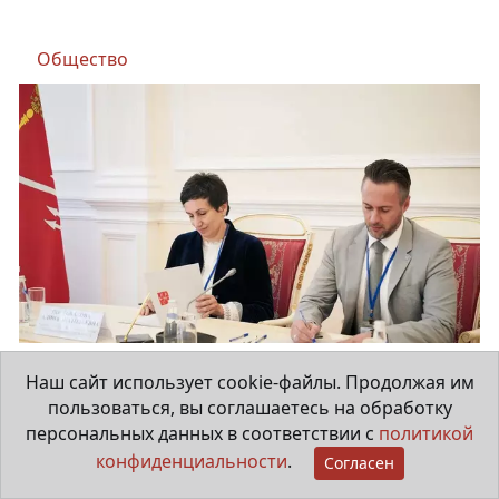
Общество
Ленобласть повышает
Наш сайт использует cookie-файлы. Продолжая им
производительность труда в
пользоваться, вы соглашаетесь на обработку
ЖКХ
персональных данных в соответствии с
политикой
конфиденциальности
.
Согласен
3 августа 2026