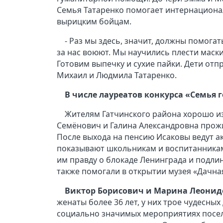
Семья Татаренко помогает интернациона
вырицким бойцам.
- Раз мы здесь, значит, должны помога
за нас воюют. Мы научились плести маски
Готовим выпечку и сухие пайки. Дети от
Михаил и Людмила Татаренко.
В числе лауреатов конкурса «Семья го
Жителям Гатчинского района хорошо и
Семёнович и Галина Александровна прожил
После выхода на пенсию Исаковы ведут а
показывают школьникам и воспитанникам 
им правду о блокаде Ленинграда и подли
также помогали в открытии музея «Дачная
Виктор Борисович и Марина Леонид
женаты более 36 лет, у них трое чудесных
социально значимых мероприятиях поселе