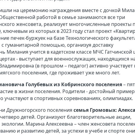
ишли на церемонию награждения вместе с дочкой Мил
Общественной работой в семье занимаются все три
инского женсовета, реализует многочисленные проекты 
 ключевым из которых в 2023 году стал проект «Квартир
ение печек-буржуек на базе Технологического факультет
 с гуманитарной помощью, организуя доставку
чь Милания учится в кадетском классе МЧС Гатчинской
нцертах - выступает для военнослужащих, находящихся н
Владимировна (в прошлом – педагог) активно участвует 
ягского поселения, где проживает уже много лет.
мановича Голубевых из Кобринского поселения
– пя
частие в жизни поселения. Родители - достойный пример
но участвуют в спортивных соревнованиях, олимпиадах.
зни Дружногорского поселения
семья Громовых: Алекс
 четверо детей. Организуют благотворительные акции,
экологии. Марина Алексеевна – член женсовета поселен
анию и развитию детей, за успехи в учебе и спорте они