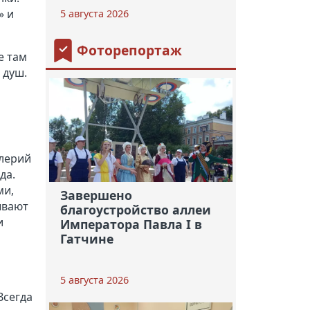
» и
5 августа 2026
Фоторепортаж
е там
 душ.
лерий
да.
ми,
Завершено
ывают
благоустройство аллеи
и
Императора Павла I в
Гатчине
5 августа 2026
Всегда