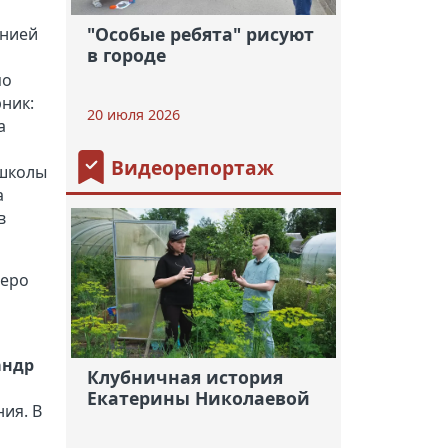
"Особые ребята" рисуют
анией
в городе
по
ник:
20 июля 2026
а
Видеорепортаж
 школы
а
в
теро
андр
Клубничная история
Екатерины Николаевой
ия. В