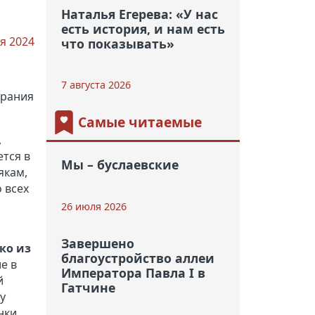
Наталья Егерева: «У нас
есть история, и нам есть
я 2024
что показывать»
7 августа 2026
брания
Самые читаемые
,
ется в
Мы – буслаевские
якам,
 всех
26 июля 2026
Завершено
ко из
благоустройство аллеи
е в
Императора Павла I в
й
Гатчине
у
нки.