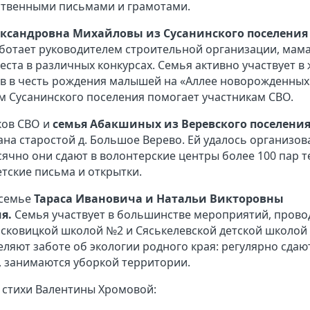
твенными письмами и грамотами.
ександровна Михайловы из Сусанинского поселения
аботает руководителем строительной организации, мама
ста в различных конкурсах. Семья активно участвует в
ьев в честь рождения малышей на «Аллее новорожденных
м Сусанинского поселения помогает участникам СВО.
ков СВО и
семья Абакшиных из Веревского поселения
на старостой д. Большое Верево. Ей удалось организов
сячно они сдают в волонтерские центры более 100 пар 
етские письма и открытки.
 семье
Тараса Ивановича и Натальи Викторовны
я.
Семья участвует в большинстве мероприятий, пров
йсковицкой школой №2 и Сяськелевской детской школой
ляют заботе об экологии родного края: регулярно сдаю
, занимаются уборкой территории.
 стихи Валентины Хромовой: