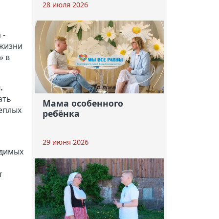
28 июля 2026
 -
 жизни
» в
.
ать
Мама особенного
теплых
ребёнка
29 июня 2026
одимых
т