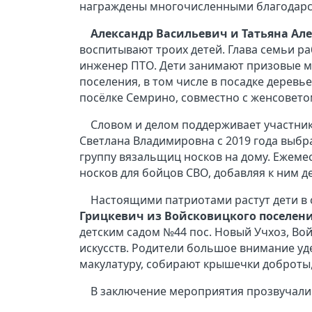
награждены многочисленными благодарс
Александр Васильевич и Татьяна Ал
воспитывают троих детей. Глава семьи р
инженер ПТО. Дети занимают призовые ме
поселения, в том числе в посадке дерев
посёлке Семрино, совместно с женсовето
Словом и делом поддерживает участни
Светлана Владимировна с 2019 года выбра
группу вязальщиц носков на дому. Ежеме
носков для бойцов СВО, добавляя к ним д
Настоящими патриотами растут дети в
Грицкевич из Войсковицкого поселени
детским садом №44 пос. Новый Учхоз, Во
искусств. Родители большое внимание уде
макулатуру, собирают крышечки доброты
В заключение мероприятия прозвучали