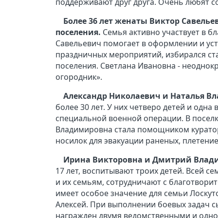
поддерживают друг друга. Очень любят с
Более 36 лет женаты Виктор Савель
поселения.
Семья активно участвует в бл
Савельевич помогает в оформлении и ус
праздничных мероприятий, избирался старо
поселения. Светлана Ивановна - неоднок
огородник».
Александр Николаевич и Наталья Вл
более 30 лет. У них четверо детей и одна
специальной военной операции. В поселк
Владимировна стала помощником куратор
носилок для эвакуации раненых, плетен
Ирина Викторовна и Дмитрий Влади
17 лет, воспитывают троих детей. Всей 
и их семьям, сотрудничают с благотвори
имеет особое значение для семьи Лоскуто
Алексей. При выполнении боевых задач сы
награжден двумя ведомственными и одно