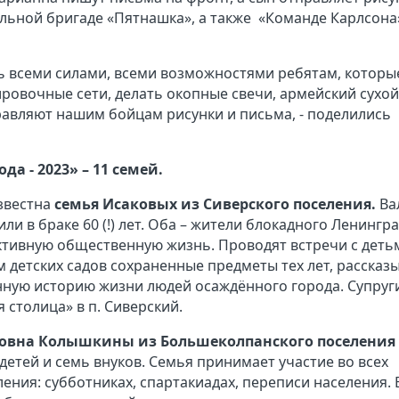
льной бригаде «Пятнашка», а также
«Команде Карлсона
ть всеми силами, всеми возможностями ребятам, которы
ровочные сети, делать окопные свечи, армейский сухой
правляют нашим бойцам рисунки и письма, - поделились
да - 2023» – 11 семей.
звестна
семья Исаковых из Сиверского поселения.
Ва
и в браке 60 (!) лет. Оба – жители блокадного Ленингра
ктивную общественную жизнь. Проводят встречи с деть
детских садов сохраненные предметы тех лет, рассказ
нную историю жизни людей осаждённого города. Супруг
 столица» в п. Сиверский.
овна Колышкины из Большеколпанского поселения
 детей и семь внуков. Семья принимает участие во всех
ния: субботниках, спартакиадах, переписи населения. 