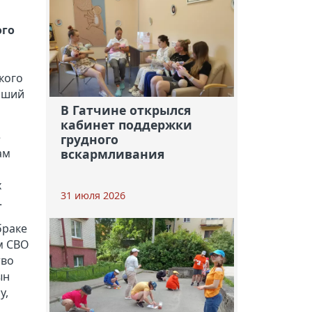
ого
кого
чший
В Гатчине открылся
кабинет поддержки
е
грудного
ам
вскармливания
х
31 июля 2026
.
браке
м СВО
тво
ын
у,