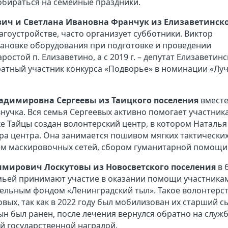
обираться на семейные праздники.
евич и Светлана Ивановна Франчук из Елизаветинск
агоустройстве, часто организует субботники. Виктор
тановке оборудования при подготовке и проведении
стой п. Елизаветино, а с 2019 г. – депутат Елизаветинс
ратный участник конкурса «Подворье» в номинации «Лу
адимировна Сергеевы из Таицкого поселения
вмест
 внучка. Вся семья Сергеевых активно помогает участник
е Тайцы создан волонтерский центр, в котором Наталья
а центра. Она занимается пошивом мягких тактически
ием маскировочных сетей, сбором гуманитарной помощи
мирович Лоскутовы из Новосветского поселения
в 
семьей принимают участие в оказании помощи участника
тельным фондом «Ленинградский тыл». Такое волонтерс
вых, так как в 2022 году был мобилизован их старший с
н был ранен, после лечения вернулся обратно на служб
й государственной наградой.