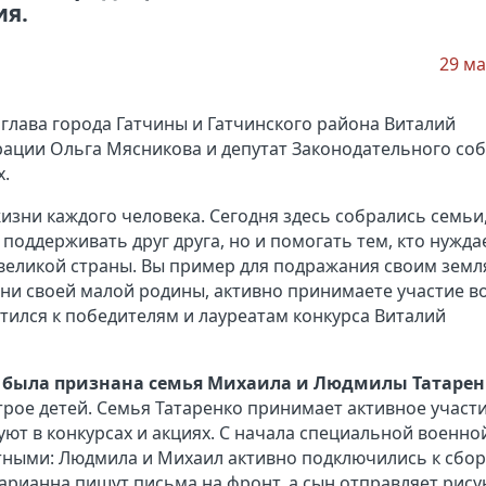
ия.
29 ма
глава города Гатчины и Гатчинского района Виталий
рации Ольга Мясникова и депутат Законодательного со
х.
 жизни каждого человека. Сегодня здесь собрались семьи
поддерживать друг друга, но и помогать тем, кто нужда
еликой страны. Вы пример для подражания своим земл
зни своей малой родины, активно принимаете участие во
тился к победителям и лауреатам конкурса Виталий
» была признана семья Михаила и Людмилы Татарен
рое детей. Семья Татаренко принимает активное участи
уют в конкурсах и акциях. С начала специальной военно
тными: Людмила и Михаил активно подключились к сбор
рианна пишут письма на фронт, а сын отправляет рису