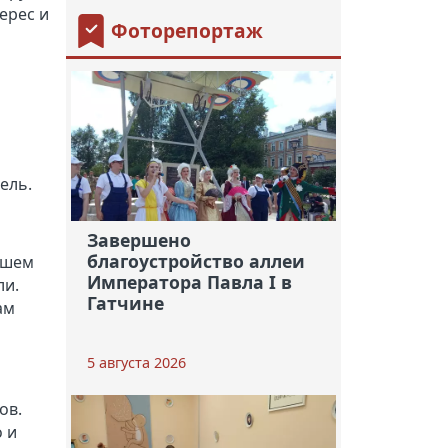
ерес и
Фоторепортаж
ель.
Завершено
благоустройство аллеи
йшем
Императора Павла I в
ли.
Гатчине
ам
5 августа 2026
ов.
 и