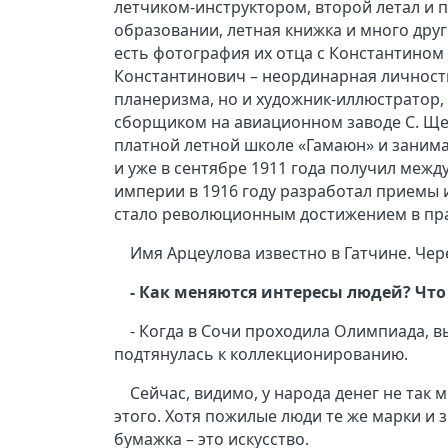
летчиком-инструктором, второй летал и п
образовании, летная книжка и много дру
есть фотография их отца с Константином 
Константинович – неординарная личность:
планеризма, но и художник-иллюстратор, 
сборщиком на авиационном заводе С. Щет
платной летной школе «Гамаюн» и занима
и уже в сентябре 1911 года получил меж
империи в 1916 году разработал приемы и
стало революционным достижением в пра
Имя Арцеулова известно в Гатчине. Чер
- Как меняются интересы людей? Чт
- Когда в Сочи проходила Олимпиада, 
подтянулась к коллекционированию.
Сейчас, видимо, у народа денег не так 
этого. Хотя пожилые люди те же марки и 
бумажка – это искусство.