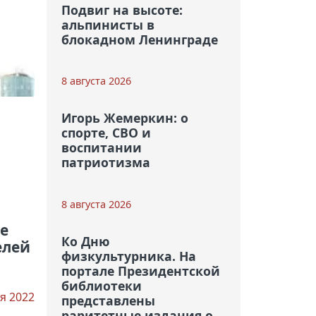
Подвиг на высоте:
альпинисты в
блокадном Ленинграде
8 августа 2026
Игорь Жемеркин: о
спорте, СВО и
воспитании
патриотизма
8 августа 2026
е
Ко Дню
елей
физкультурника. На
портале Президентской
библиотеки
я 2022
представлены
раритетные издания о