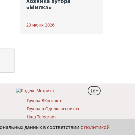
Хозяйка хутора
«Милка»
23 июня 2026
16+
Группа ВКонтакте
Группа в Одноклассниках
Наш Telegram
ние
сональных данных в соответствии с
политикой
сти