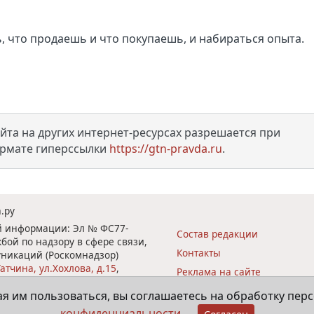
ь, что продаешь и что покупаешь, и набираться опыта.
та на других интернет-ресурсах разрешается при
ормате гиперссылки
https://gtn-pravda.ru
.
.ру
ой информации: Эл № ФС77-
Состав редакции
бой по надзору в сфере связи,
Контакты
никаций (Роскомнадзор)
атчина, ул.Хохлова, д.15
,
Реклама на сайте
Подписка на печатное изда
я им пользоваться, вы соглашаетесь на обработку пер
 правда"
Политика конфиденциально
конфиденциальности
.