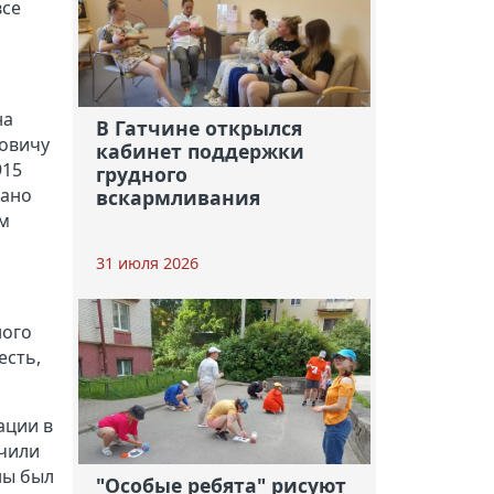
все
на
В Гатчине открылся
новичу
кабинет поддержки
915
грудного
сано
вскармливания
ом
31 июля 2026
ного
есть,
ации в
нчили
ны был
"Особые ребята" рисуют