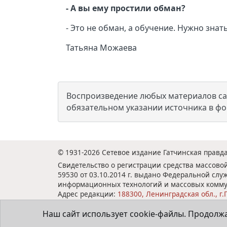
- А вы ему простили обман?
- Это не обман, а обучение. Нужно знат
Татьяна Можаева
Воспроизведение любых материалов сай
обязательном указании источника в ф
© 1931-2026 Сетевое издание Гатчинская правда
Свидетельство о регистрации средства массов
59530 от 03.10.2014 г. выдано Федеральной служ
информационных технологий и массовых комму
Адрес редакции:
188300, Ленинградская обл., г.Г
Тел: +7(81371)301-80, Факс: +7(81371)321-64.
Наш сайт использует cookie-файлы. Продолжа
Е-mail:
gtnpravda@mail.ru
Учредитель: АНО "Редакция газеты "Гатчинская