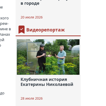
в городе
ве
20 июля 2026
ского
арем-
чине в
Видеорепортаж
ланах
кой
о
о
Клубничная история
Екатерины Николаевой
 до
28 июля 2026