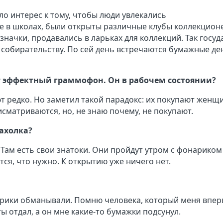
ло интерес к тому, чтобы люди увлекались
е в школах, были открыты различные клубы коллекцион
начки, продавались в ларьках для коллекций. Так госуд
 собирательству. По сей день встречаются бумажные де
ет эффектный граммофон. Он в рабочем состоянии?
т редко. Но заметил такой парадокс: их покупают женщ
сматриваются, но, не знаю почему, не покупают.
рахолка?
 Там есть свои знатоки. Они пройдут утром с фонариком
ся, что нужно. К открытию уже ничего нет.
старики обманывали. Помню человека, который меня впе
ы отдал, а он мне какие-то бумажки подсунул.