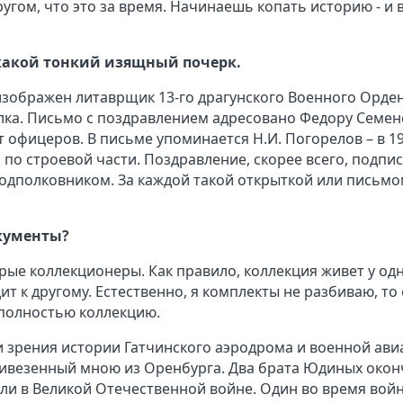
другом, что это за время. Начинаешь копать историю - и 
 какой тонкий изящный почерк.
 изображен литаврщик 13-го драгунского Военного Орде
ка. Письмо с поздравлением адресовано Федору Семе
 офицеров. В письме упоминается Н.И. Погорелов – в 1
по строевой части. Поздравление, скорее всего, подпи
дполковником. За каждой такой открыткой или письм
окументы?
арые коллекционеры. Как правило, коллекция живет у од
ит к другому. Естественно, я комплекты не разбиваю, то 
 полностью коллекцию.
ки зрения истории Гатчинского аэродрома и военной ави
ривезенный мною из Оренбурга. Два брата Юдиных око
ли в Великой Отечественной войне. Один во время вой