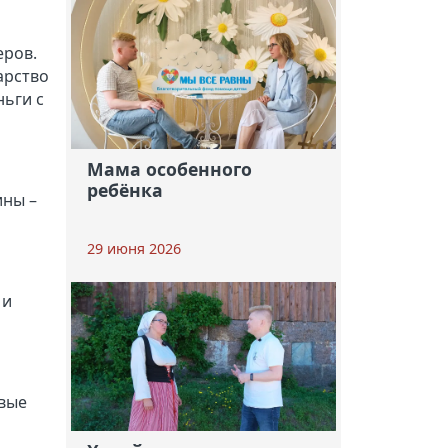
еров.
арство
ньги с
Мама особенного
ребёнка
ины –
29 июня 2026
 и
рвые