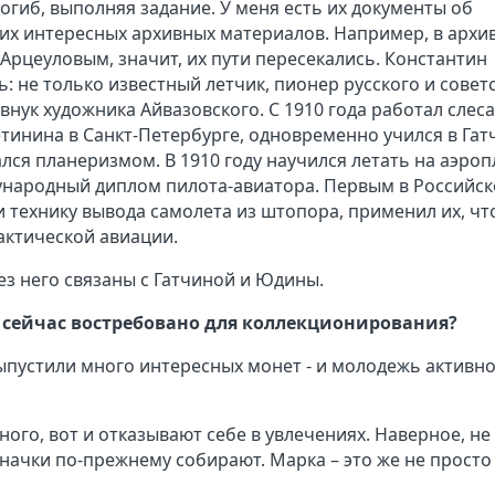
огиб, выполняя задание. У меня есть их документы об
гих интересных архивных материалов. Например, в архи
Арцеуловым, значит, их пути пересекались. Константин
 не только известный летчик, пионер русского и совет
внук художника Айвазовского. С 1910 года работал слес
инина в Санкт-Петербурге, одновременно учился в Гат
лся планеризмом. В 1910 году научился летать на аэроп
дународный диплом пилота-авиатора. Первым в Российс
 технику вывода самолета из штопора, применил их, чт
ктической авиации.
ез него связаны с Гатчиной и Юдины.
о сейчас востребовано для коллекционирования?
выпустили много интересных монет - и молодежь активн
много, вот и отказывают себе в увлечениях. Наверное, не
значки по-прежнему собирают. Марка – это же не просто