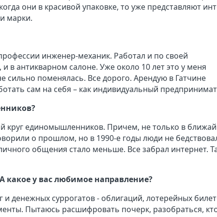
 когда они в красивой упаковке, то уже представляют инт
и марки.
о профессии инженер-механик. Работал и по своей
 и в антикварном салоне. Уже около 10 лет это у меня
не сильно поменялась. Все дорого. Арендую в Гатчине
тать сам на себя – как индивидуальный предпринимат
енников?
й круг единомышленников. Причем, не только в ближа
говорили о прошлом, но в 1990-е годы люди не бедствова
 личного общения стало меньше. Все забрал интернет. Т
 А какое у вас любимое направление?
 и денежных суррогатов - облигаций, лотерейных билет
енты. Пытаюсь расшифровать почерк, разобраться, кто