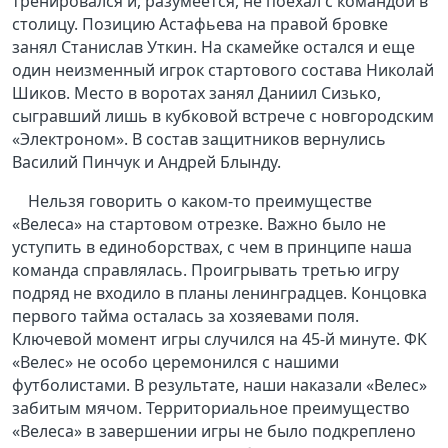
тренировался и, разумеется, не поехал с командой в
столицу. Позицию Астафьева на правой бровке
занял Станислав Уткин. На скамейке остался и еще
один неизменный игрок стартового состава Николай
Шиков. Место в воротах занял Даниил Сизько,
сыгравший лишь в кубковой встрече с новгородским
«Электроном». В состав защитников вернулись
Василий Пинчук и Андрей Блынду.
Нельзя говорить о каком-то преимуществе
«Велеса» на стартовом отрезке. Важно было не
уступить в единоборствах, с чем в принципе наша
команда справлялась. Проигрывать третью игру
подряд не входило в планы ленинградцев. Концовка
первого тайма осталась за хозяевами поля.
Ключевой момент игры случился на 45-й минуте. ФК
«Велес» не особо церемонился с нашими
футболистами. В результате, наши наказали «Велес»
забитым мячом. Территориальное преимущество
«Велеса» в завершении игры не было подкреплено