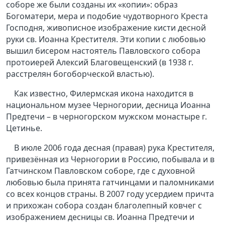
соборе же были созданы их «копии»: образ
Богоматери, мера и подобие чудотворного Креста
Господня, живописное изображение кисти десной
руки св. Иоанна Крестителя. Эти копии с любовью
вышил бисером настоятель Павловского собора
протоиерей Алексий Благовещенский (в 1938 г.
расстрелян богоборческой властью).
Как известно, Филермская икона находится в
национальном музее Черногории, десница Иоанна
Предтечи – в черногорском мужском монастыре г.
Цетинье.
В июле 2006 года десная (правая) рука Крестителя,
привезённая из Черногории в Россию, побывала и в
Гатчинском Павловском соборе, где с духовной
любовью была принята гатчинцами и паломниками
со всех концов страны. В 2007 году усердием причта
и прихожан собора создан благолепный ковчег с
изображением десницы св. Иоанна Предтечи и