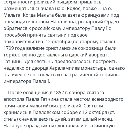
сохранности реликвий рыцарям пришлось
размещаться сначала на о. Родос, позже – на о.
Мальта. Когда Мальта была взята французами под
предводительством Наполеона, рыцарский Орден
обратился к российскому императору Павлу I с
просьбой принять святыни под свое
покровительство. 12 октября (по старому стилю)
1799 года великие христианские сокровища были
торжественно доставлены в царский дворец г.
Гатчины. Для святынь предполагалось построить
недалеко от дворца Харалампиев монастырь, однако
эта идея не состоялась из-за трагической кончины
императора Павла I.
После освящения в 1852 г. собора святого
апостола Павла Гатчина стала местом всенародного
почитания мальтийских реликвий. Святыни
хранились в Павловском соборе с 12 октября (ст.
стиль) сначала десять дней, затем целый месяц.
Накануне праздника их доставляли в Гатчинскую