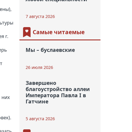
ены),
7 августа 2026
льтуры
Самые читаемые
я г.
Мы – буслаевские
ерь
т
26 июля 2026
Завершено
благоустройство аллеи
Императора Павла I в
 них
Гатчине
век).
5 августа 2026
азать,