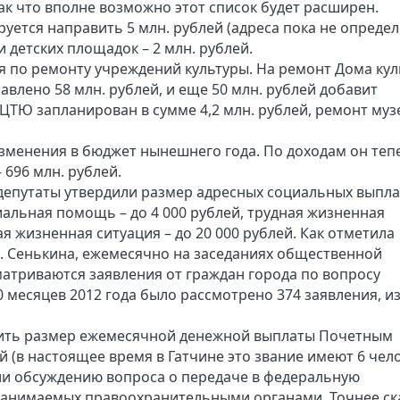
Так что вполне возможно этот список будет расширен.
ется направить 5 млн. рублей (адреса пока не определ
 детских площадок – 2 млн. рублей.
ья по ремонту учреждений культуры. На ремонт Дома ку
авлено 58 млн. рублей, и еще 50 млн. рублей добавит
ЦТЮ запланирован в сумме 4,2 млн. рублей, ремонт музе
изменения в бюджет нынешнего года. По доходам он теп
 696 млн. рублей.
епутаты утвердили размер адресных социальных выпла
иальная помощь – до 4 000 рублей, трудная жизненная
ая жизненная ситуация – до 20 000 рублей. Как отметила
 Сенькина, ежемесячно на заседаниях общественной
атриваются заявления от граждан города по вопросу
 месяцев 2012 года было рассмотрено 374 заявления, из
чить размер ежемесячной денежной выплаты Почетным
й (в настоящее время в Гатчине это звание имеют 6 чело
ли обсуждению вопроса о передаче в федеральную
занимаемых правоохранительными органами. Точнее ск