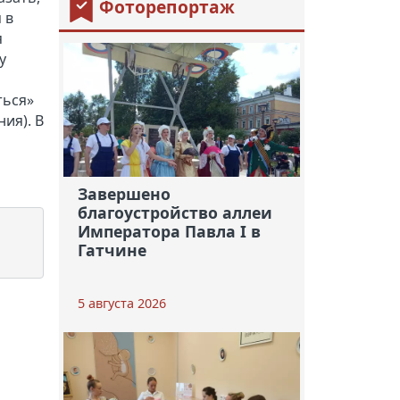
Фоторепортаж
 в
я
у
ться»
ия). В
Завершено
благоустройство аллеи
Императора Павла I в
Гатчине
5 августа 2026