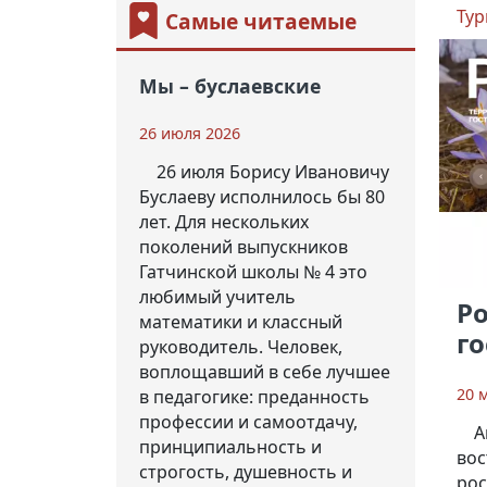
Тур
Самые читаемые
Мы – буслаевские
26 июля 2026
26 июля Борису Ивановичу
Буслаеву исполнилось бы 80
лет. Для нескольких
поколений выпускников
Гатчинской школы № 4 это
любимый учитель
Ро
математики и классный
г
руководитель. Человек,
воплощавший в себе лучшее
20 
в педагогике: преданность
профессии и самоотдачу,
А
принципиальность и
вос
строгость, душевность и
рос