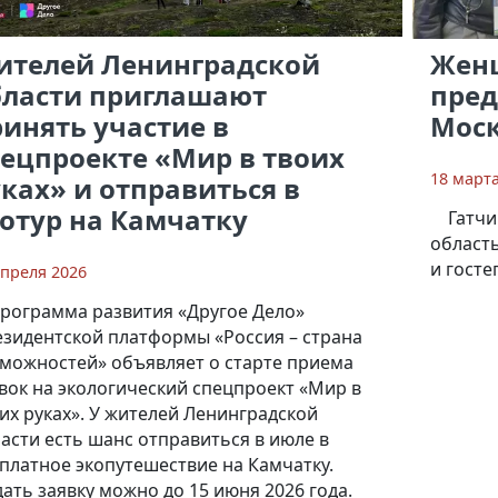
ителей Ленинградской
Жен
бласти приглашают
пред
инять участие в
Мос
ецпроекте «Мир в твоих
18 март
ках» и отправиться в
отур на Камчатку
Гатчи
област
и госте
апреля 2026
рограмма развития «Другое Дело»
зидентской платформы «Россия – страна
можностей» объявляет о старте приема
вок на экологический спецпроект «Мир в
их руках». У жителей Ленинградской
асти есть шанс отправиться в июле в
платное экопутешествие на Камчатку.
ать заявку можно до 15 июня 2026 года.