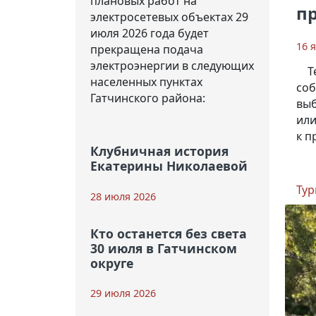
плановых работ на
п
электросетевых объектах 29
июля 2026 года будет
16 
прекращена подача
электроэнергии в следующих
Т
населенных пунктах
соб
Гатчинского района:
выб
или
к п
Клубничная история
Екатерины Николаевой
Тур
28 июля 2026
Кто останется без света
30 июля в Гатчинском
округе
29 июля 2026