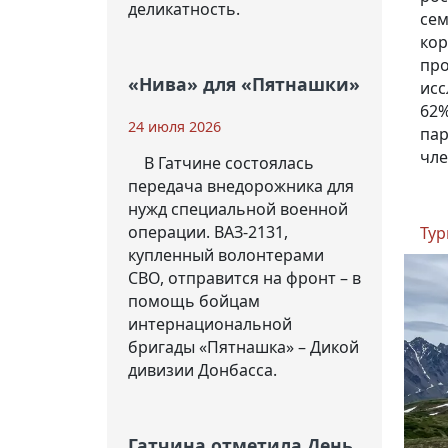
деликатность.
сем
кор
про
«Нива» для «Пятнашки»
исс
62%
24 июля 2026
пар
чле
В Гатчине состоялась
передача внедорожника для
нужд специальной военной
операции. ВАЗ-2131,
Тур
купленный волонтерами
СВО, отправится на фронт – в
помощь бойцам
интернациональной
бригады «Пятнашка» – Дикой
дивизии Донбасса.
Гатчина отметила День