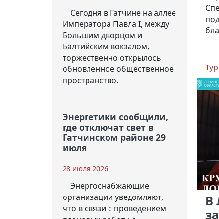
Спе
Сегодня в Гатчине на аллее
под
Императора Павла I, между
бла
Большим дворцом и
Балтийским вокзалом,
торжественно открылось
Тур
обновленное общественное
пространство.
Энергетики сообщили,
где отключат свет в
Гатчинском районе 29
июля
28 июля 2026
Энергоснабжающие
организации уведомляют,
В
что в связи с проведением
з