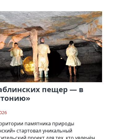
аблинских пещер — в
утонию»
026
ерритории памятника природы
нский» стартовал уникальный
ительский проект для тех, кто увлечён