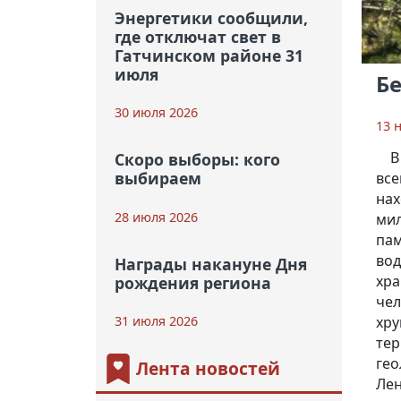
Энергетики сообщили,
где отключат свет в
Гатчинском районе 31
июля
Б
30 июля 2026
13 
В
Скоро выборы: кого
выбираем
все
нах
28 июля 2026
мил
пам
вод
Награды накануне Дня
хра
рождения региона
чел
хру
31 июля 2026
тер
гео
Лента новостей
Лен