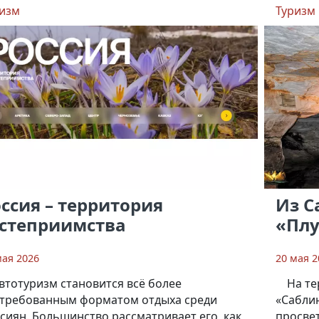
изм
Туризм
ссия – территория
Из С
остеприимства
«Пл
мая 2026
20 мая 2
втотуризм становится всё более
На т
требованным форматом отдыха среди
«Сабли
сиян. Большинство рассматривает его, как
просвет