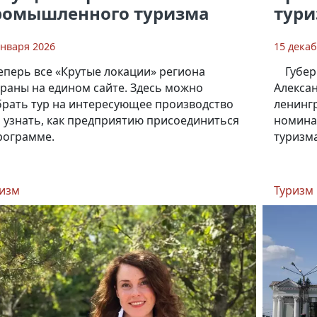
ромышленного туризма
тури
января 2026
15 дека
еперь все «Крутые локации» региона
Губер
раны на едином сайте. Здесь можно
Алекса
рать тур на интересующее производство
ленингр
 узнать, как предприятию присоединиться
номина
рограмме.
туризма
изм
Туризм