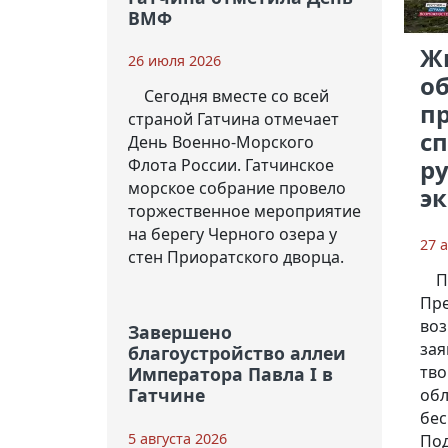
ВМФ
Ж
26 июля 2026
о
Сегодня вместе со всей
пр
страной Гатчина отмечает
сп
День Военно-Морского
ру
Флота России. Гатчинское
морское собрание провело
эк
торжественное мероприятие
на берегу Черного озера у
27 
стен Приоратского дворца.
П
Пре
воз
Завершено
зая
благоустройство аллеи
тво
Императора Павла I в
Гатчине
обл
бес
5 августа 2026
Под