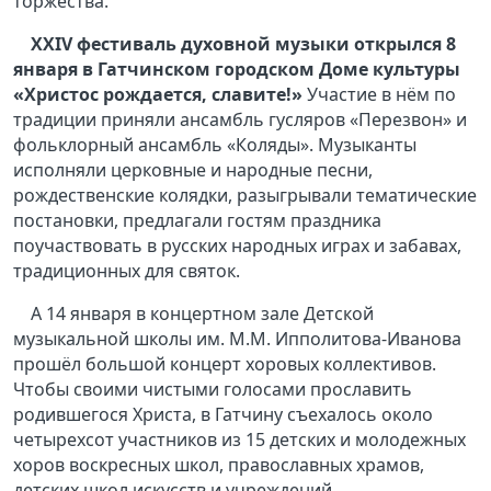
торжества.
XXIV
фестиваль духовной музыки открылся 8
января в Гатчинском городском Доме культуры
«Христос рождается, славите!»
Участие в нём по
традиции приняли ансамбль гусляров «Перезвон» и
фольклорный ансамбль «Коляды». Музыканты
исполняли церковные и народные песни,
рождественские колядки, разыгрывали тематические
постановки, предлагали гостям праздника
поучаствовать в русских народных играх и забавах,
традиционных для святок.
А 14 января в концертном зале Детской
музыкальной школы им. М.М. Ипполитова-Иванова
прошёл большой концерт хоровых коллективов.
Чтобы своими чистыми голосами прославить
родившегося Христа, в Гатчину съехалось около
четырехсот участников из 15 детских и молодежных
хоров воскресных школ, православных храмов,
детских школ искусств и учреждений