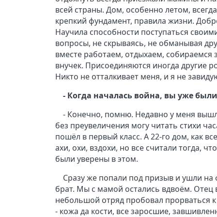
всей страны. Дом, особенно летом, всегда
крепкий фундамент, правила жизни. Добро
Научила способности поступаться своими
вопросы, не скрываясь, не обманывая дру
вместе работаем, отдыхаем, собираемся з
внучек. Присоединяются иногда другие род
Никто не отталкивает меня, и я не завиду
- Когда началась война, вы уже бы
- Конечно, помню. Недавно у меня выш
без преувеличения могу читать стихи часа
пошёл в первый класс. А 22-го дом, как в
ахи, охи, вздохи, но все считали тогда, ч
были уверены в этом.
Сразу же попали под призыв и ушли на 
брат. Мы с мамой остались вдвоём. Отец 
небольшой отряд пробовал прорваться к 
- кожа да кости, все заросшие, завшивле