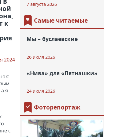
 в
7 августа 2026
ной
она,
Самые читаемые
т к
Юрия
Мы – буслаевские
26 июля 2026
я 2024
«Нива» для «Пятнашки»
нок:
евым
 а я
24 июля 2026
Фоторепортаж
х
го
ине с