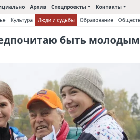
ициально
Архив
Спецпроекты
Контакты
ье
Культура
Люди и судьбы
Образование
Общест
редпочитаю быть молодым