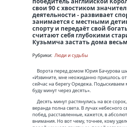
победитель английской Коро
свои 90 с хвостиком значите
деятельности - развивает спо
занимается с местными детиш
спорту и передаёт свой богат
считают себя глубокими стари
Кузьмича застать дома весьм
Рубрики:
Люди и судьбы
Ворота перед домом Юрия Бачурова шир
«Извините, мне неожиданно пришлось о
сейчас на берегу Оредежа. Подыскиваем ме
буду минут через десять».
Десять минут растянулись на все сорок
веранда полна света. В лучах небесного
побед, расставленные, кажется, в абсолю
внимания. Но вот чему, точнее, кому уде