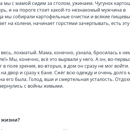
а мы с мамой сидим за столом, ужинаем. Чугунок карто
верь, и на пороге стоит какой-то незнакомый мужчина в
куда мы собирали картофельные очистки и всякие пищев
ет на колени, начинает горстями зачерпывать, есть эту
й весь, лохматый. Мама, конечно, узнала, бросилась к не
ле!» Мы, конечно, всё это вырвали у него. А он, во-первы
г в поле зрения, во-вторых, в дом он сразу не мог войти
 на двор и сразу к бане. Сжёг всю одежду и очень долго 
на его была. Голод, вши и смертельная усталость. Отдох
 вернулись с войны живыми.
й жизни?