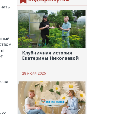
знать
стный
ством.
мы
Клубничная история
от
Екатерины Николаевой
28 июля 2026
делал
- со