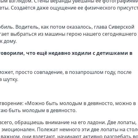
ным взглядом. Стены веранды увешаны её фотографиями
реты. Создаётся даже ощущение ее физического присутс
биль. Водитель, как потом оказалось, глава Сиверской
гает выбраться из машины герою нашего сегодняшнего
к дому.
говорили, что ещё недавно ходили с детишками в
, может, просто совпадение, в позапрошлом году, после
 шутку.
ихотворение: «Можно быть молодым в девяносто, можно в
итаю быть молодым в девяносто.
сего, обращаешь внимание на его ладони. Две лопаты,
н эмоционален. Полежат немного эти две лопаты на стол
 важном, они взлетают, начинают активно разгребать во