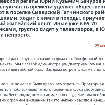
левской регаты Юрий Кузьмич Бачуров и
льную часть времени уделяет обществен
рт в посёлке Сиверский Гатчинского рай
ками, ходит с ними в походы, приучае
ый житейский опыт. Иные уже в 65-70
ками, грустно сидят у телевизоров, а 
а непросто.
25 ма
око распахнуты, но хозяина дома нет. Телефонный зво
тъехать. Мы с главой администрации Дмитрием Румянц
сто для гребной базы. Вас дома встретят, чаем напоят,
, но я не пожалел. Было время осмотреться. Просторная
 светила поблескивают многочисленные кубки спортивны
тном беспорядке, хозяин дома явно не уделяет им особо
лено огромное внимание, так это некоей красивой женщ