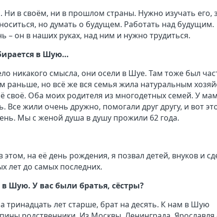
 Ни в своём, ни в прошлом страны. Нужно изучать его, 
носиться, но думать о будущем. Работать над будущим.
 – он в наших руках, над ним и нужно трудиться.
ебирается в Шую…
ело никакого смысла, они осели в Шуе. Там тоже был ча
ем раньше, но всё же вся семья жила натуральным хозяй
сё своё. Оба моих родителя из многодетных семей. У ма
ь. Все жили очень дружно, помогали друг другу, и вот эт
день. Мы с женой душа в душу прожили 62 года.
 в этом, на её день рождения, я позвал детей, внуков и с
ых лет до самых последних.
 в Шую. У вас были братья, сёстры?
на тринадцать лет старше, брат на десять. К нам в Шую
пины родственники. Из Москвы, Ленинграда, Ярославля 