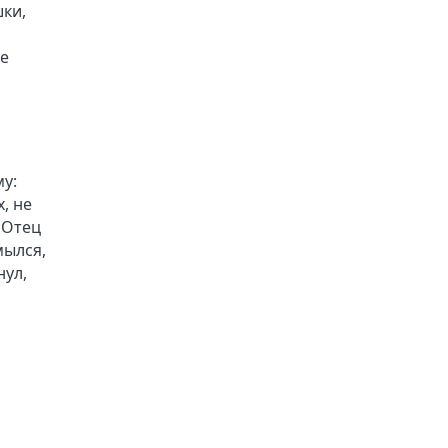
шки,
ые
му:
х, не
. Отец
мылся,
нул,