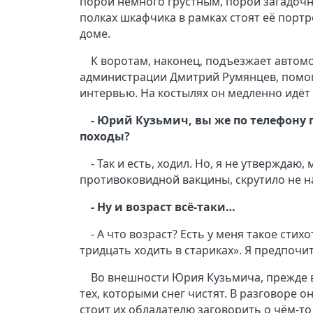
порой немного грустным, порой загадоч
полках шкафчика в рамках стоят её порт
доме.
К воротам, наконец, подъезжает автомо
администрации Дмитрий Румянцев, помо
интервью. На костылях он медленно идёт 
- Юрий Кузьмич, вы же по телефону 
походы?
- Так и есть, ходил. Но, я не утверждаю
противоковидной вакцины, скрутило не на
- Ну и возраст всё-таки…
- А что возраст? Есть у меня такое ст
тридцать ходить в стариках». Я предпоч
Во внешности Юрия Кузьмича, прежде в
тех, которыми снег чистят. В разговоре о
стоит их обладателю заговорить о чём-то