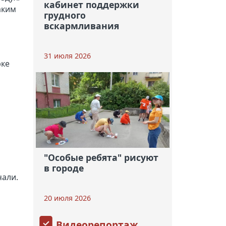
кабинет поддержки
аким
грудного
вскармливания
31 июля 2026
рке
"Особые ребята" рисуют
в городе
чали.
20 июля 2026
Видеорепортаж