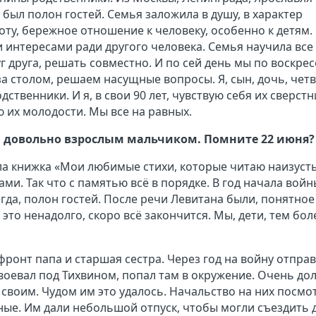
 был полон гостей. Семья заложила в душу, в характер
ту, бережное отношение к человеку, особенно к детям.
 интересами ради другого человека. Семья научила все
г друга, решать совместно. И по сей день мы по воскре
а столом, решаем насущные вопросы. Я, сын, дочь, чет
ственники. И я, в свои 90 лет, чувствую себя их сверстн
ю их молодости. Мы все на равных.
ли довольно взрослым мальчиком. Помните 22 июня?
ла книжка «Мои любимые стихи, которые читаю наизусть
ми. Так что с памятью всё в порядке. В год начала войн
сегда, полон гостей. После речи Левитана были, понятное
то это ненадолго, скоро всё закончится. Мы, дети, тем бол
фронт папа и старшая сестра. Через год на войну отпра
воевал под Тихвином, попал там в окружение. Очень дол
своим. Чудом им это удалось. Начальство на них посмо
нные. Им дали небольшой отпуск, чтобы могли съездить 