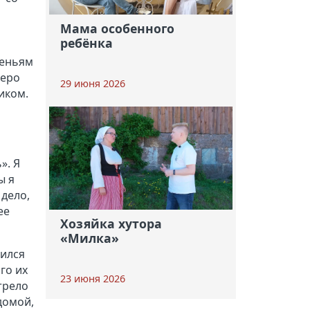
Мама особенного
ребёнка
сеньям
веро
29 июня 2026
иком.
». Я
ы я
 дело,
ее
Хозяйка хутора
«Милка»
вился
го их
23 июня 2026
трело
домой,