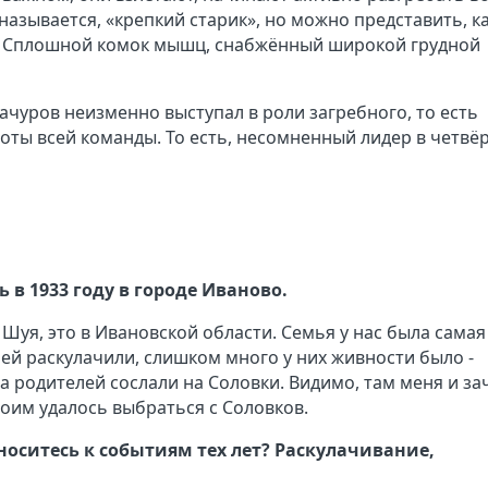
называется, «крепкий старик», но можно представить, к
м. Сплошной комок мышц, снабжённый широкой грудной
ачуров неизменно выступал в роли загребного, то есть
боты всей команды. То есть, несомненный лидер в четвё
 в 1933 году в городе Иваново.
де Шуя, это в Ивановской области. Семья у нас была самая
лей раскулачили, слишком много у них живности было -
а родителей сослали на Соловки. Видимо, там меня и за
моим удалось выбраться с Соловков.
носитесь к событиям тех лет? Раскулачивание,