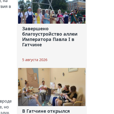
, на
твия в
Завершено
благоустройство аллеи
Императора Павла I в
Гатчине
5 августа 2026
 вроде
е, но
В Гатчине открылся
здух.