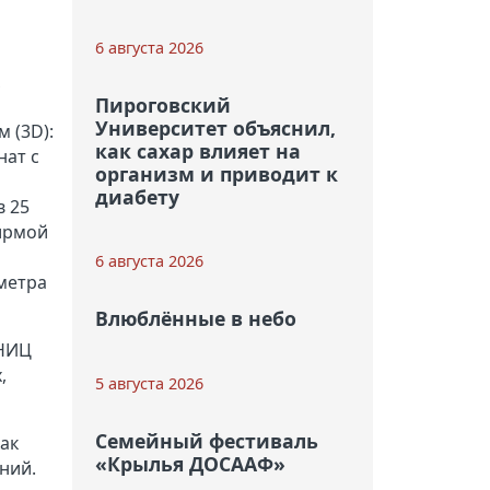
6 августа 2026
Пироговский
Университет объяснил,
 (3D):
как сахар влияет на
нат с
организм и приводит к
диабету
в 25
ирмой
6 августа 2026
 метра
Влюблённые в небо
 НИЦ
,
5 августа 2026
Семейный фестиваль
ак
«Крылья ДОСААФ»
ний.