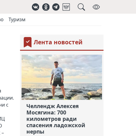
во
Туризм
Лента новостей
я
вации.
ни с
Челлендж Алексея
Мосягина: 700
километров ради
ИЦ
спасения ладожской
D
нерпы
 –