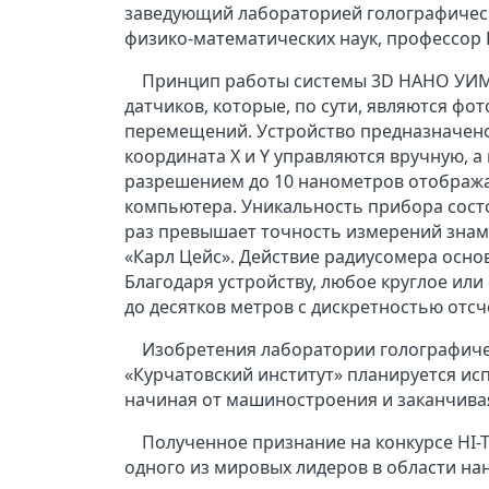
заведующий лабораторией голографичес
физико-математических наук, профессор 
Принцип работы системы 3D НАНО УИМ
датчиков, которые, по сути, являются ф
перемещений. Устройство предназначено
координата X и Y управляются вручную, а
разрешением до 10 нанометров отображаю
компьютера. Уникальность прибора состоит
раз превышает точность измерений зна
«Карл Цейс». Действие радиусомера осно
Благодаря устройству, любое круглое ил
до десятков метров с дискретностью отсч
Изобретения лаборатории голографич
«Курчатовский институт» планируется ис
начиная от машиностроения и заканчивая
Полученное признание на конкурсе HI-
одного из мировых лидеров в области н