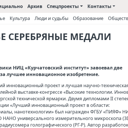
ициально
Архив
Спецпроекты
Контакты
ье
Культура
Люди и судьбы
Образование
Общест
Е СЕРЕБРЯНЫЕ МЕДАЛИ
зики НИЦ «Курчатовский институт» завоевал две
H за лучшее инновационное изобретение.
ий инновационный проект и лучшая научно-техническа
лейной выставке-конгрессе «Высокие технологии. Инно
ургской технической ярмарки. Двумя дипломами II степе
ции «Лучший инновационный проект в области:
риалы, нанотехнологии» был награжден ФГБУ «ПИЯФ» Н
3D НАНО универсального измерительного микроскопа (3
адиусомера голографического (РГ-Р). Автор разработок