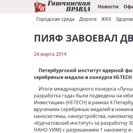
Новости
Оф
Городская среда
Дороги
ЖКХ
Здоров
ПИЯФ ЗАВОЕВАЛ ДВ
24 марта 2014
Петербургский институт ядерной фи
серебряные медали в конкурсе HI-TEC
Итоги международного конкурса «Лучш
разработка года» были подведены на юби
Инвестиции» (HI-TECH) в рамках X Петерб
вручением серебряных медалей в номина
наносистемы, наноустройства, наномате
«Курчатовский институт» за разработку 
НАНО УИМ) с разрешением 1 нанометр и р