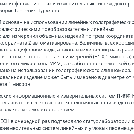
ких информационных и измерительных систем, доктор
Борис Ганьевич Турухано.
 основан на использовании линейных голографических
отоэлектрическими преобразователями линейных
 для измерения объемных изделий по трем координатам
 координата Z автоматизирована. Величины всех коорди
тся в цифровом виде, а также в виде таблиц на экране
 в том, что точность его измерений (+/- 0,1 микрона) 
менитого микроскопа УИМ, разработанного немецкой ф
вано на использовании голографического длинномера.
и овальное изделие может быть измерено в диаметре от
ета 1 микрон.
еских информационных и измерительных систем ПИЯФ
пользовать во всех высокотехнологичных производствах
 ракето- и самолетостроением.
TECH в очередной раз подтвердило статус лаборатории к
аноизмерительных систем линейных и угловых перемеще