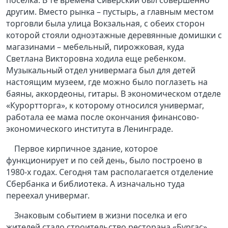
поселка. В те времена Сиверский был совершенно
другим. Вместо рынка – пустырь, а главным местом
торговли была улица Вокзальная, с обеих сторон
которой стояли одноэтажные деревянные домишки с
магазинами – мебельный, пирожковая, куда
Светлана Викторовна ходила еще ребенком.
Музыкальный отдел универмага был для детей
настоящим музеем, где можно было поглазеть на
баяны, аккордеоны, гитары. В экономическом отделе
«Курортторга», к которому относился универмаг,
работала ее мама после окончания финансово-
экономического института в Ленинграде.
Первое кирпичное здание, которое
функционирует и по сей день, было построено в
1980-х годах. Сегодня там располагается отделение
Сбербанка и библиотека. А изначально туда
переехал универмаг.
Знаковым событием в жизни поселка и его
жителей стало строительство ресторана «Бургас»,