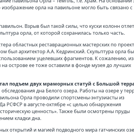
ание павильона Орла – Темпль, т.е. Храм. На основании 
о изображение орла на павильоне могло быть связано с
авильон. Взрыв был такой силы, что куски колонн отлет
ульптура орла, от которой сохранилась только часть.
тера областных реставрационных мастерских по проек
том был архитектор А.А. Кедринский. Скульптура орла б
использованием уцелевших фрагментов. К сожалению, из
 на острове ее тоже оставили в фонде музея до лучших
тал подъем двух мраморных статуй с Большой терр
 обследования дна Белого озера. Работы на озере у тер
авильона Орла проводили спортсмены-энтузиасты из
Да РСФСР в августе-октябре «с целью обнаружения
сторическую ценность». Также были осмотрены пруды
ением кладки дна.
ных открытий и магией подводного мира гатчинских озе