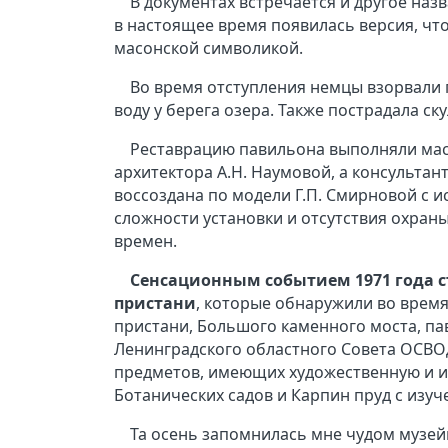
В документах встречается и другое назв
в настоящее время появилась версия, чт
масонской символикой.
Во время отступления немцы взорвали п
воду у берега озера. Также пострадала ск
Реставрацию павильона выполняли мас
архитектора А.Н. Наумовой, а консультан
воссоздана по модели Г.П. Смирновой с 
сложности установки и отсутствия охраны
времен.
Сенсационным событием 1971 года с
пристани
, которые обнаружили во время
пристани, Большого каменного моста, п
Ленинградского областного Совета ОСВО
предметов, имеющих художественную и и
Ботанических садов и Карпин пруд с изуч
Та осень запомнилась мне чудом музей