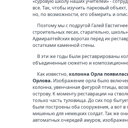
«суровую школу наших учителей» - сотру
все. Так, чтобы изучить парковый объект
но, по возможности, его обмерить и опис
Поэтому мы с подругой Галей Евстигнеев
строительных лесах, старательно, школь
Адмиралтейских воротах перед их реставр
остатками каменной стены.
В эти же годы были реставрированы ко
объединенные сюжетно и композиционно
Как известно,
колонна Орла появилась
Орлова.
Изображение орла было включе
колонна, увенчанная фигурой птицы, воз
острову. К моменту реставрации на ство
только часть туловища. До сих пор бытуе
были построены оба сооружения, а вот в
мишенью для немецких солдат. Так же он
автоматных очередей амуров, изображен