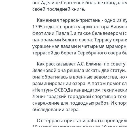
вот Аделине Сергеевне больше скандалом
своей последней книге.
Каменная терраса-пристань - одно из л
1795 годы по проекту архитектора Винче
флотилии Павла I, а также бельведером (
панорамами Белого озера. Террасу охраня
украшенная вазами и четырьмя мраморным
террасой до берега Серебряного озера 
Как рассказывает А.С. Елкина, по совет
Зеленовой она решила искать две статуи,
она обратилась в военные ведомства, но 
разминировании озера. А потом помог сл
«Нептун» ОСВОДа кандидатом технических
Ленинградский городской спортивно-техн
снаряжение для подводных работ. И спор
обследовании озера.
От террасы-пристани работы проводили
19 м при температуре воды от 10 градусо