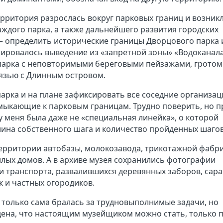
ерритория разрослась вокруг парковых границ и возник
ждого парка, а также дальнейшего развития городских
 – определить исторические границы Дворцового парка 
анировалось выведение из «запретной зоны» «Водоканал
 парка с неповторимыми береговыми пейзажами, гротом
вязью с Длинным островом.
рка и на плане зафиксировать все соседние организаци
мыкающие к парковым границам. Трудно поверить, но п
 меня была даже не «специальная линейка», о которой
 длина собственного шага и количество пройденных шагов
 территории автобазы, молокозавода, трикотажной фабри
лых домов. А в архиве музея сохранились фотографии
и транспорта, развалившихся деревянных заборов, сар
к и частных огородиков.
не только сама бралась за трудновыполнимые задачи, но
дена, что настоящим музейщиком можно стать, только 