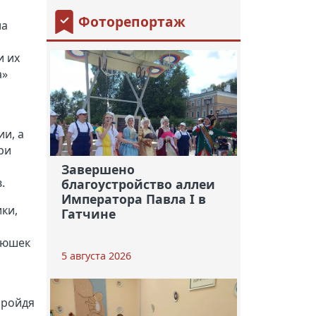
Фоторепортаж
ла
и их
а»
и, а
ри
Завершено
.
благоустройство аллеи
Императора Павла I в
ки,
Гатчине
аюшек
5 августа 2026
пройдя