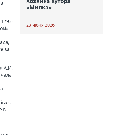
Хозяйка хутора
 в
«Милка»
 1792-
23 июня 2026
кой»
ада,
е за
я А.И.
ачала
ба
 было
е в
 дно