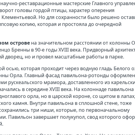
научно-реставрационные мастерские Главного управле
оворот головы гордой птицы, характер оперения
 Клементьевой. Но для сохранности было решено остав
гипсовую копию, которая и простояла до очередной
ном острове
на значительном расстоянии от колонны О
цо Бренны в 90-е годы XVIII века. Придворный архитек
ий дворец, но и провел масштабные работы в парке.
й осью, которая проходит через водную гладь Белого о
онны Орла. Главный фасад павильона-ротонды оформлен
ми рускеальского мрамора, доставленного из карельск
ачались в середине XVIII века. На колоннаде павильона
оглавого орла, но в царской короне, со щитом в лапах
ского камня. Внутри павильона в сплошной стене, тоже
 сохранились три ниши, которые, по первоначальному
ями. Павильон завершает полукупол, свод которого офо
й.