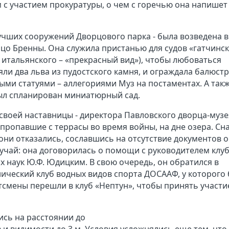
 с участием прокуратуры, о чем с горечью она напишет
учших сооружений Дворцового парка - была возведена в
нцо Бренны. Она служила пристанью для судов «гатчинс
с итальянского – «прекрасный вид»), чтобы любоваться
ли два льва из пудостского камня, и ограждала балюстр
и статуями – аллегориями Муз на постаментах. А такж
был спланирован миниатюрный сад.
у своей наставницы - директора Павловского дворца-музе
 пропавшие с террасы во время войны, на дне озера. Сн
они отказались, сославшись на отсутствие документов о
учай: она договорилась о помощи с руководителем клу
 наук Ю.Ф. Юдицким. В свою очередь, он обратился в
ический клуб водных видов спорта ДОСААФ, у которого
тсмены перешли в клуб «Нептун», чтобы принять участи
сь на расстоянии до
в и видимости до 3 м. Условия усложнялись еще тем, что