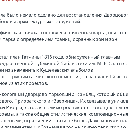
ла было немало сделано для восстановления Дворцово
йонов и архитектурных сооружений.
фическая съемка, составлена почвенная карта, подгото
парка с определением границ, охранных зон и зон
стал план Гатчины 1816 года, обнаруженный главным
осударственной публичной библиотеки им. М. Е. Салтыко
ни из знаменитых Кушелевских альбомов
еконструкции гатчинского поместья, то на плане I-й четв
ое из этих проектов.
ликолепный дворцово-парковый ансамбль, который объ
вого, Приоратского и «Зверинца». Их связывала уникал
реки Ижоры, которая помимо родников, с помощью шлюз
одоемы, а также общие стилистические, композиционны
словными, ограждений почти не было. Даже монумента
и доминантами, обозначая вход на другую территорию.