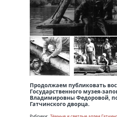
Продолжаем публиковать вос
Государственного музея-зап
Владимировны Федоровой, по
Гатчинского дворца.
Рубрики:
Тёмные и светлые аллеи Гатчин