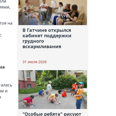
ели
иями,
тоя на
В Гатчине открылся
с
кабинет поддержки
грудного
вскармливания
31 июля 2026
ия
талась
ым и
а
"Особые ребята" рисуют