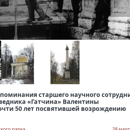
поминания старшего научного сотрудн
оведника «Гатчина» Валентины
чти 50 лет посвятившей возрождению
ского парка
28 март