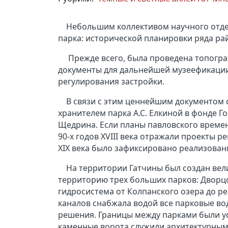
Небольшим коллективом научного отде
парка: исторической планировки ряда ра
Прежде всего, была проведена топогра
документы для дальнейшей музеефикации 
регулирования застройки.
В связи с этим ценнейшим документом 
хранителем парка А.С. Елкиной в фонде Г
Щедрина. Если планы павловского време
90-х годов XVIII века отражали проекты р
XIX века было зафиксировано реализованн
На территории Гатчины был создан ве
территорию трех больших парков: Дворцо
гидросистема от Колпанского озера до 
каналов снабжала водой все парковые в
решения. Границы между парками были у
каменные ворота служили архитектурным