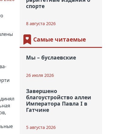
спорте
го
8 августа 2026
влены
Самые читаемые
Мы – буслаевские
ва-
26 июля 2026
ерти
Завершено
благоустройство аллеи
единял
Императора Павла I в
ьная
Гатчине
ов,
е
льные
5 августа 2026