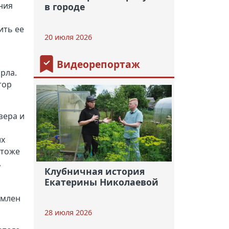
ния
в городе
ить ее
20 июля 2026
Видеорепортаж
рла.
тор
зера и
их
 тоже
,
Клубничная история
Екатерины Николаевой
рмлен
28 июля 2026