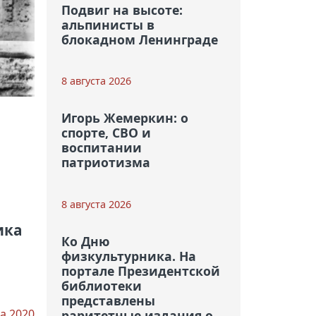
Подвиг на высоте:
альпинисты в
блокадном Ленинграде
8 августа 2026
Игорь Жемеркин: о
спорте, СВО и
воспитании
патриотизма
8 августа 2026
ика
Ко Дню
физкультурника. На
портале Президентской
библиотеки
представлены
а 2020
раритетные издания о