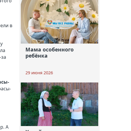
этого
ели в
ту
Мама особенного
ыла
ребёнка
-за
29 июня 2026
асы-
расы-
р. А