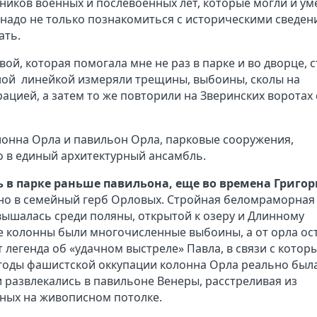
дников военных и послевоенных лет, которые могли и ум
, надо не только познакомиться с историческими сведен
ать.
ой, которая помогала мне не раз в парке и во дворце, с
ной
линейкой измеряли трещины, выбоины, сколы на
ацией, а затем то же повторили на Зверинских воротах 
лонна Орла и павильон Орла, парковые сооружения,
 в единый архитектурный ансамбль.
 в парке раньше павильона, еще во времена Григор
но в семейный герб Орловых. Стройная беломраморная
вышалась среди поляны, открытой к озеру и Длинному
ле колонны были многочисленные выбоины, а от орла ос
т легенда об «удачном выстреле» Павла, в связи с котор
 годы фашистской оккупации колонна Орла реально был
и развлекались в павильоне Венеры, расстреливая из
ных на живописном потолке.