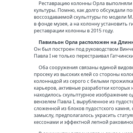
Реставрацию колонны Орла выполняли 
культуры. Помню, как долго обсуждали п
воссоздаваемой скульптуры по модели М.
в фонде музея, а на колонну установить 
реставрации колонны в 2015 году.
Павильон Орла расположен на Длин
Он был построен под руководством Винчен
Павла I не только перестраивал Гатчинск
Оба сооружения связаны единой видово
просеку из высоких елей со стороны кол
колоннадой из серого с белыми прожилка
карьеров, активные разработки которых н
находилось скульптурное изображение одн
вензелем Павла I, вырубленное из пудост
сложенной из блоков пудостского камня,
замыслу, предполагалось украсить стату
кессонами и эффектной лепной раковино