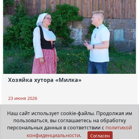
Хозяйка хутора «Милка»
23 июня 2026
Наш сайт использует cookie-файлы. Продолжая им
пользоваться, вы соглашаетесь на обработку
© 1931-2026
персональных данных в соответствии с
политикой
Сетевое издание
16+
Гатчинская
конфиденциальности
.
Согласен