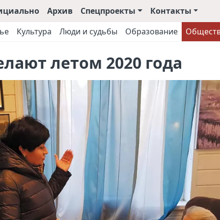
ициально
Архив
Спецпроекты
Контакты
ье
Культура
Люди и судьбы
Образование
Общест
елают летом 2020 года