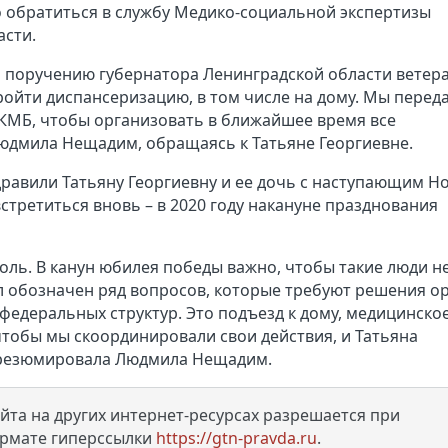
обратиться в службу Медико-социальной экспертизы
асти.
по поручению губернатора Ленинградской области ветер
ойти диспансеризацию, в том числе на дому. Мы перед
 КМБ, чтобы организовать в ближайшее время все
юдмила Нещадим, обращаясь к Татьяне Георгиевне.
равили Татьяну Георгиевну и ее дочь с наступающим Н
стретиться вновь – в 2020 году накануне празднования
роль. В канун юбилея победы важно, чтобы такие люди н
л обозначен ряд вопросов, которые требуют решения о
федеральных структур. Это подъезд к дому, медицинско
чтобы мы скоординировали свои действия, и Татьяна
- резюмировала Людмила Нещадим.
та на других интернет-ресурсах разрешается при
ормате гиперссылки
https://gtn-pravda.ru
.