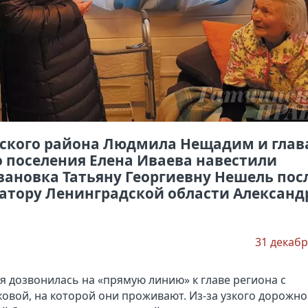
ского района Людмила Нещадим и глав
 поселения Елена Иваева навестили
ановка Татьяну Георгиевну Нешель пос
натору Ленинградской области Александ
31 декабр
я дозвонилась на «прямую линию» к главе региона с
вой, на которой они проживают. Из-за узкого дорожно