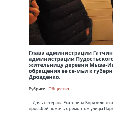
Глава администрации Гатчин
администрации Пудостьского
жительницу деревни Мыза-Ив
обращения ее се-мьи к губер
Дрозденко.
Рубрики:
Общество
Дочь ветерана Екатерина Бордзиловска
просьбой помочь с ремонтом улицы Парко