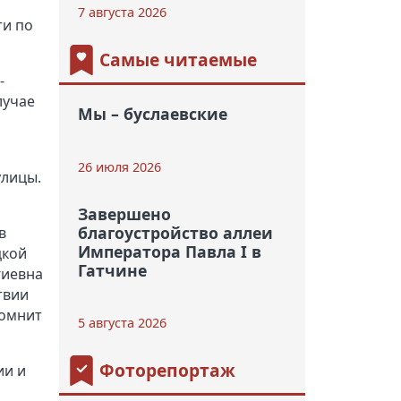
7 августа 2026
ти по
Самые читаемые
-
лучае
Мы – буслаевские
26 июля 2026
улицы.
Завершено
благоустройство аллеи
в
Императора Павла I в
цкой
Гатчине
гиевна
твии
помнит
5 августа 2026
Фоторепортаж
ии и