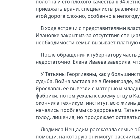
полотна и его плохого качества к 94-лет
приезжать врачи, специалисты различног
этой дороге сложно, особенно в непогоду
В ходе встречи с представителями влас
Ивановке закрыт из-за отсутствия специа
необходимости семья вызывает платную
После обращения к губернатору часть 
недостаточно. Елена Иваева заверила, чт
У Татьяны Георгиевны, как у большинс
судьба. Война застала ее в Ленинграде, 
Ярославль ее вывезли с матерью и младши
фабрики, потом уехала к своему отцу в Ка
окончила техникум, институт, всю жизнь 
начались проблемы со здоровьем. Татьян
голод, лишения, но продолжает оставать
Людмила Нещадим рассказала семье об
помощи, на которую они могут рассчитыв