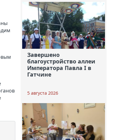
аны
адим
Завершено
овым
благоустройство аллеи
Императора Павла I в
Гатчине
е
рганов
5 августа 2026
е