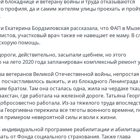
ней блокаднице и ветерану войны и труда отказываются
о профиля, да и самим жителям улицы проехать и прой
.
ти Екатерина Бордзиловская рассказала, что ФАП в Мызе
листов, участковый врач также не навещает ее маму. В с
 скорую помощь.
дороги, действительно, засыпали щебнем, но этого
о на лето 2020 года запланирован комплексный ремонт 
тва ветеранов Великой Отечественной войны, непростая
ей посчастливилось выжить, и из блокадного Ленинграда 
м братом. Там она осталась одна, жила на чердаке тка
захстан, где работала на железной дороге. Татьяна Геор
добросовестно работала. Из-за тяжелого труда впоследс
а Георгиевна пережила все тяготы военного времени, 
ся примером невероятной силы и воли к жизни.
 индивидуальной программе реабилитации и абилитац
ать от Фонда социального страхования. Также глава