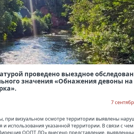
ратурой проведено выездное обследова
ьного значения «Обнажения девоны на
рка».
7 сентябр
ры, при визуальном осмотре территории выявлены нару
 и использования указанной территории. В связи с чем
«Дирекция ООПТ ЛО» внесено представление, выявленны