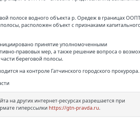
овой полосе водного объекта р. Оредеж в границах ООПТ
й полосы, расположен объект с признаками капитальног
й инициировано принятие уполномоченными
ивно-правовых мер, а также решение вопроса о возм
 части береговой полосы.
одится на контроле Гатчинского городского прокурора.
асти
та на других интернет-ресурсах разрешается при
ормате гиперссылки
https://gtn-pravda.ru
.