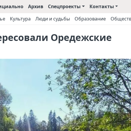
ициально
Архив
Спецпроекты
Контакты
ье
Культура
Люди и судьбы
Образование
Общест
ересовали Оредежские