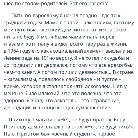
шел по стопам родителей. Вот его рассказ:
- Пить по-взрослому я начал поздно – где-то к
тридцати годам. Мама с папой – алкоголики, поэтому
мой путь был – детский дом, интернат, и я зарекся:
пить не буду. У меня были мама и папа перед
глазами, хотя папу я видел всего пару раз в жизни,
в 1964 году его как асоциальный элемент выслали из
Ленинграда на 101-ю версту. Я не хотел их судьбы и
до тридцати лет держался, потому что все время был
чем-то занят. А потом пришли девяностые… В стране
– катаклизмы, появилось свободное – и пустое –
время, которое я стал заполнять алкоголем. Нет, у
меня не было иллюзий, что это полезно, что это
здорово. Я знал, что алкоголь – это отравление,
деградация и в конце концов сумасшествие.
Прихожу в магазин: «Нет, не будут брать!». Беру.
Приношу домой, ставлю на стол: «Нет, не буду пить!».
Пью. При этом был «вечный студент»: первое