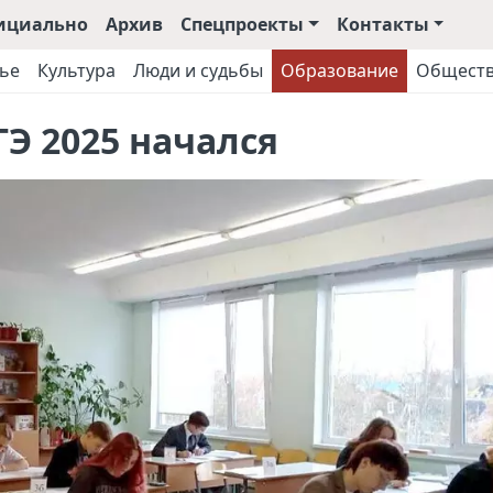
ициально
Архив
Спецпроекты
Контакты
ье
Культура
Люди и судьбы
Образование
Общест
Э 2025 начался