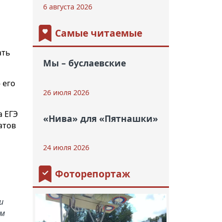
6 августа 2026
Самые читаемые
ать
Мы – буслаевские
 его
26 июля 2026
а ЕГЭ
«Нива» для «Пятнашки»
атов
24 июля 2026
Фоторепортаж
и
тм