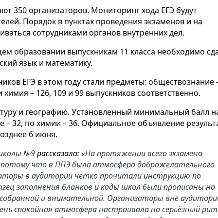
ают 350 организаторов. Мониторинг хода ЕГЭ будут
лей. Порядок в пунктах проведения экзаменов и на
иваться сотрудниками органов внутренних дел.
щем образовании выпускникам 11 класса необходимо сд
ский язык и математику.
ков ЕГЭ в этом году стали предметы: обществознание -
 химия – 126, 109 и 99 выпускников соответственно.
атуру и географию. Установленный минимальный балл н
ре – 32, по химии – 36. Официальное объявление результ
позднее 6 июня.
 школы №9
рассказала: «
На протяжении всего экзамена
о, потому что в ППЭ была атмосфера доброжелательного
заторы в аудитории чётко прочитали инструкцию по
азец заполнения бланков и коды школ были прописаны на
 собранной и внимательной. Организаторы вне аудитори
ень спокойная атмосфера настраивала на серьёзный ри