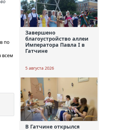
тво
Завершено
благоустройство аллеи
в по
Императора Павла I в
Гатчине
в всем
5 августа 2026
В Гатчине открылся