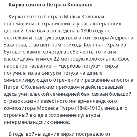
Кирха святого Петра в Колпанах
Кирха святого Петра в Малых Колпанах —
старейшая из сохранившихся у нас лютеранских
церквей. Она была возведена в 1800 году по
чертежам и под руководством архитектора Андреяна
Захарова, став центром прихода Колппан. Храм из
бутового камня сочетал в себе черты готики и
классицизма и имел 22-метровую колокольню. Свое
народное название — «церковь петуха» - кирха
получила из-за фигурки петуха на шпиле,
символизирующего отречение и раскаяние апостола
Петра. С Колпанским приходом и действовавшей
здесь учительской семинарией был связан большой
отрезок жизни известного ингерманландского
композитора Моозеса Путро (1848-1919), внесшего
огромный вклад в сохранение культуры
ингерманландских финнов.
В годы войны здание кирхи пострадало от