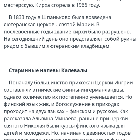
мастерскую. Кирха сгорела в 1966 году.
В 1833 году в Шпаньково была возведена
лютеранская церковь святой Марии. В
послевоенные годы здание кирхи было разрушено.
На сегодняшний день оно представляет собой руины
рядом с бывшим лютеранским кладбищем.
Старинные напевы Калевалы
Поначалу большинство прихожан Церкви Ингрии
составляли этнические финны-ингерманландцы,
однако количество их постепенно уменьшается. Но
финский язык жив, и богослужение в приходах
проходит на двух языках – финском и русском. Как
рассказала Альвина Минаева, раньше при церкви
святого Николая были курсы финского языка для
детей и молодежи. Но, начиная с девяностых годов
прошлого века, многие ингерманландские финны