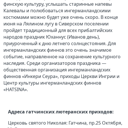
финскую культуру, услышать старинные напевы
Калевалы и полюбоваться ингерманландскими
костюмами можно будет уже очень скоро. В конце
июня на Лялином лугу в Сиверском поселении
пройдет традиционный для всех прибалтийских
народов праздник Юханнус (Иванов день),
приуроченный к дню летнего солнцестояния. Для
ингерманландских финнов это очень значимое
событие, направленное на сохранение культурного
наследия. Среди организаторов праздника —
общественная организация ингерманландских
финнов «Инкери Сеура», приходы Церкви Ингрии и
Центр культуры ингерманландских финнов
«HATSINA».
Адреса гатчинских лютеранских приходов:
Церковь святого Николая: Гатчина, пр.25 Октября,