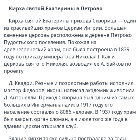
Кирха святой Екатерины в Петрово
Кирха святой Екатерины прихода Скворица — один
из красивейших храмов Церкви Ингрии. Большая
каменная церковь расположена в деревне Петрово
Пудостьского поселения. Похожая на
древнегреческий храм, она была построена в 1839
году по приказу императора Николая I. Как и
церковь святого Николая, возводил ее А. Байков по
проекту
Д. Квадри. Резные и позолотные работы исполнил
мастер Федоров, иконы написал академик живописи
Д. Антонелли. Приход Скворица был одним из самых
больших в Ингерманландии: в 1917 году его
население составляло 8086 человек. В 1937 году храм
был закрыт, орган сломан, а в июле того же года в
здании церкви открылся клуб.
Здание кирхи также сильно пострадало за годы