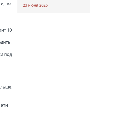
и, но
23 июня 2026
оит 10
едить,
ки под
альше.
 эти
,