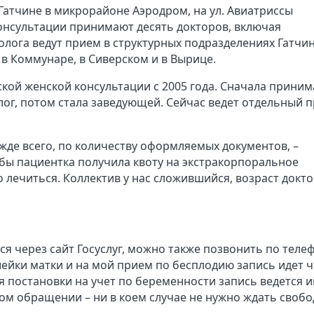
Гатчине в микрорайоне Аэродром, на ул. Авиатриссы
консультации принимают десять докторов, включая
лога ведут прием в структурных подразделениях Гатчи
в Коммунаре, в Сиверском и в Вырице.
ской женской консультации с 2005 года. Сначала приним
лог, потом стала заведующей. Сейчас ведет отдельный 
жде всего, по количеству оформляемых документов, –
обы пациентка получила квоту на экстракорпоральное
лечиться. Коллектив у нас сложившийся, возраст докто
ься через сайт Госуслуг, можно также позвонить по теле
 шейки матки и на мой прием по бесплодию запись идет 
я постановки на учет по беременности запись ведется 
ном обращении – ни в коем случае не нужно ждать своб