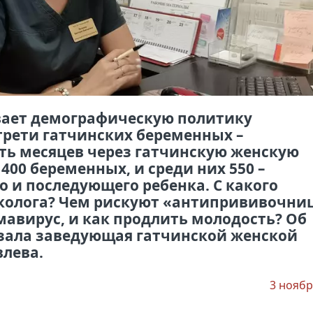
вает демографическую политику
 трети гатчинских беременных –
ть месяцев через гатчинскую женскую
00 беременных, и среди них 550 –
 и последующего ребенка. С какого
еколога? Чем рискуют «антипрививочни
авирус, и как продлить молодость? Об
азала заведующая гатчинской женской
влева.
3 ноябр