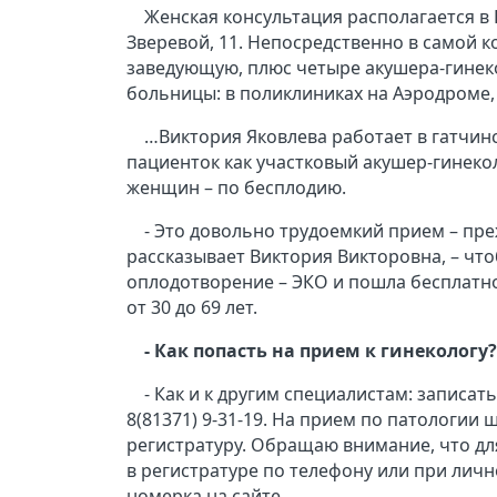
Женская консультация располагается в 
Зверевой, 11. Непосредственно в самой 
заведующую, плюс четыре акушера-гинеко
больницы: в поликлиниках на Аэродроме, 
…Виктория Яковлева работает в гатчин
пациенток как участковый акушер-гинеко
женщин – по бесплодию.
- Это довольно трудоемкий прием – пре
рассказывает Виктория Викторовна, – чт
оплодотворение – ЭКО и пошла бесплатно 
от 30 до 69 лет.
- Как попасть на прием к гинекологу?
- Как и к другим специалистам: записат
8(81371) 9-31-19. На прием по патологии
регистратуру. Обращаю внимание, что дл
в регистратуре по телефону или при лич
номерка на сайте.