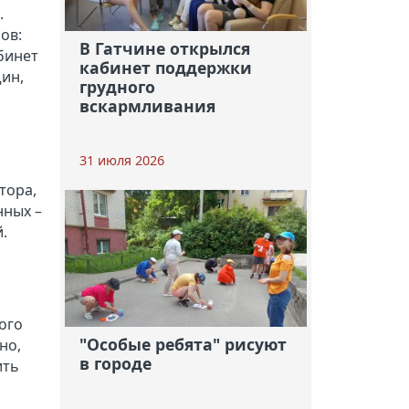
.
ов:
В Гатчине открылся
бинет
кабинет поддержки
ин,
грудного
вскармливания
31 июля 2026
тора,
нных –
.
ого
"Особые ребята" рисуют
но,
в городе
ить