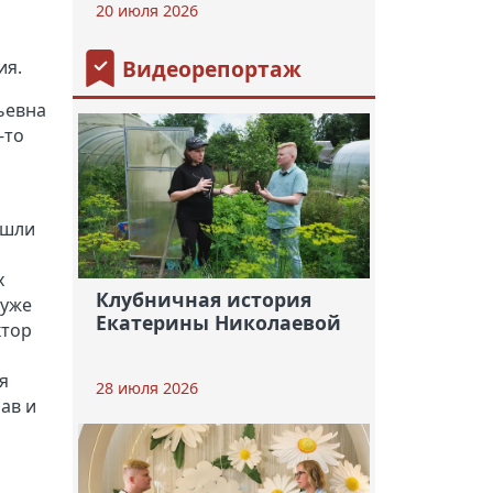
20 июля 2026
Видеорепортаж
ия.
ьевна
-то
ошли
х
Клубничная история
 уже
Екатерины Николаевой
ктор
я
28 июля 2026
ав и