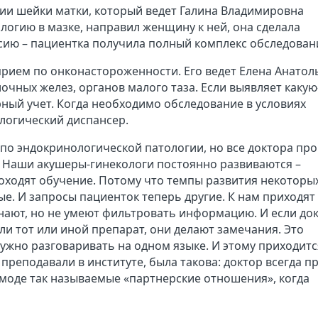
гии шейки матки, который ведет Галина Владимировна
логию в мазке, направил женщину к ней, она сделала
сию – пациентка получила полный комплекс обследован
рием по онконастороженности. Его ведет Елена Анатол
чных желез, органов малого таза. Если выявляет какую
рный учет. Когда необходимо обследование в условиях
ологический диспансер.
 по эндокринологической патологии, но все доктора пр
. Наши акушеры-гинекологи постоянно развиваются –
ходят обучение. Потому что темпы развития некоторы
е. И запросы пациенток теперь другие. К нам приходят
знают, но не умеют фильтровать информацию. И если до
ли тот или иной препарат, они делают замечания. Это
ужно разговаривать на одном языке. И этому приходитс
преподавали в институте, была такова: доктор всегда пр
в моде так называемые «партнерские отношения», когда