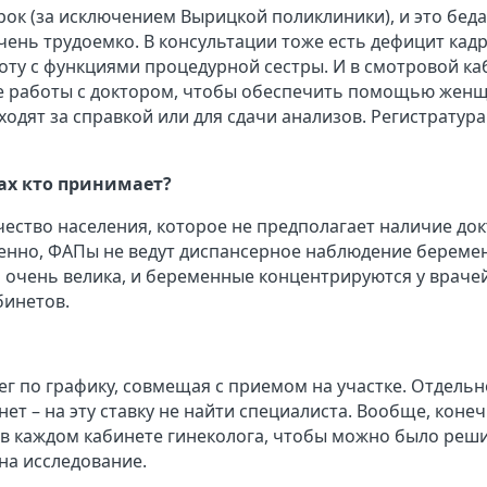
рок (за исключением Вырицкой поликлиники), и это беда
очень трудоемко. В консультации тоже есть дефицит кадр
ту с функциями процедурной сестры. И в смотровой ка
ле работы с доктором, чтобы обеспечить помощью женщ
одят за справкой или для сдачи анализов. Регистратура
ах кто принимает?
ество населения, которое не предполагает наличие док
венно, ФАПы не ведут диспансерное наблюдение береме
и очень велика, и беременные концентрируются у врачей
инетов.
лег по графику, совмещая с приемом на участке. Отдельн
ет – на эту ставку не найти специалиста. Вообще, конеч
 в каждом кабинете гинеколога, чтобы можно было реш
 на исследование.