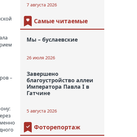
7 августа 2026
нской
Самые читаемые
ала
Мы – буслаевские
прием
26 июля 2026
Завершено
ров –
благоустройство аллеи
Императора Павла I в
Гатчине
фону:
5 августа 2026
через
именно
Фоторепортаж
одного