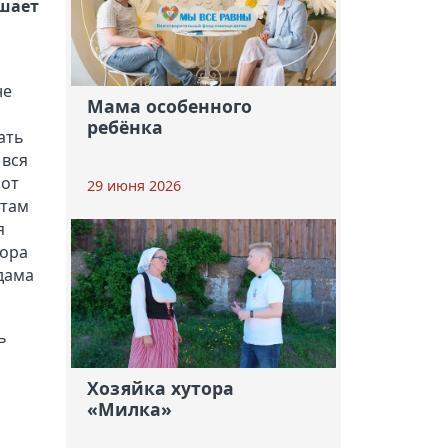
ешает
не
Мама особенного
ребёнка
ать
 вся
 от
29 июня 2026
 там
я
тора
 дама
ь
Хозяйка хутора
«Милка»