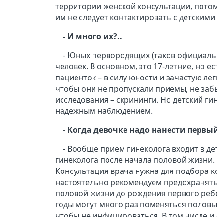
территории женской консультации, потом
им не следует контактировать с детским
- И много их?..
- Юных первородящих (таков официальны
человек. В основном, это 17-летние, но е
пациенток – в силу юности и зачастую л
чтобы они не пропускали приемы, не заб
исследования – скрининги. Но детский ги
надежным наблюдением.
- Когда девочке надо нанести первы
- Вообще прием гинеколога входит в д
гинеколога после начала половой жизни. К
Консультация врача нужна для подбора к
настоятельно рекомендуем предохранять
половой жизни до рождения первого ребе
годы могут много раз поменяться половы
чтобы не инфицироваться. В том числе 