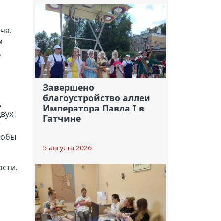
ча.
м
,
Завершено
благоустройство аллеи
,
Императора Павла I в
двух
Гатчине
т
тобы
5 августа 2026
ости.