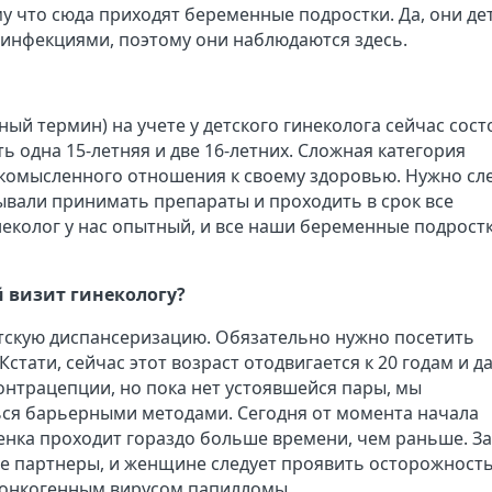
у что сюда приходят беременные подростки. Да, они дет
и инфекциями, поэтому они наблюдаются здесь.
й термин) на учете у детского гинеколога сейчас сост
сть одна 15-летняя и две 16-летних. Сложная категория
егкомысленного отношения к своему здоровью. Нужно сл
ывали принимать препараты и проходить в срок все
неколог у нас опытный, и все наши беременные подрост
й визит гинекологу?
етскую диспансеризацию. Обязательно нужно посетить
стати, сейчас этот возраст отодвигается к 20 годам и д
онтрацепции, но пока нет устоявшейся пары, мы
ся барьерными методами. Сегодня от момента начала
нка проходит гораздо больше времени, чем раньше. За
е партнеры, и женщине следует проявить осторожность
и онкогенным вирусом папилломы.