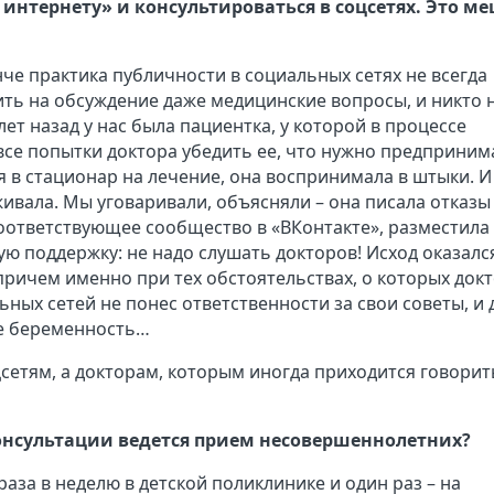
 интернету» и консультироваться в соцсетях. Это м
нче практика публичности в социальных сетях не всегда
ить на обсуждение даже медицинские вопросы, и никто 
ет назад у нас была пациентка, у которой в процессе
се попытки доктора убедить ее, что нужно предприним
 в стационар на лечение, она воспринимала в штыки. И
живала. Мы уговаривали, объясняли – она писала отказы
оответствующее сообщество в «ВКонтакте», разместила
ю поддержку: не надо слушать докторов! Исход оказалс
ричем именно при тех обстоятельствах, о которых док
ьных сетей не понес ответственности за свои советы, и
ее беременность…
цсетям, а докторам, которым иногда приходится говорит
консультации ведется прием несовершеннолетних?
аза в неделю в детской поликлинике и один раз – на