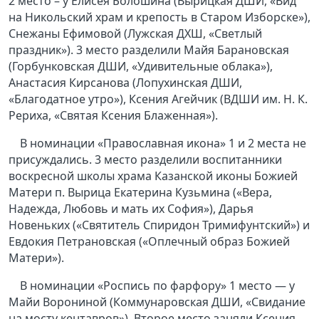
2 место – у Елисея Болошина (Вырицкая ДШИ, «Вид
на Никольский храм и крепость в Старом Изборске»),
Снежаны Ефимовой (Лужская ДХШ, «Светлый
праздник»). 3 место разделили Майя Барановская
(Горбунковская ДШИ, «Удивительные облака»),
Анастасия Кирсанова (Лопухинская ДШИ,
«Благодатное утро»), Ксения Агейчик (ВДШИ им. Н. К.
Рериха, «Святая Ксения Блаженная»).
В номинации «Православная икона» 1 и 2 места не
присуждались. 3 место разделили воспитанники
воскресной школы храма Казанской иконы Божией
Матери п. Вырица Екатерина Кузьмина («Вера,
Надежда, Любовь и мать их София»), Дарья
Новеньких («Святитель Спиридон Тримифунтский») и
Евдокия Петрановская («Оплечный образ Божией
Матери»).
В номинации «Роспись по фарфору» 1 место — у
Майи Ворониной (Коммунаровская ДШИ, «Свидание
на мосту кентавров»). Второе место заняли Ксения