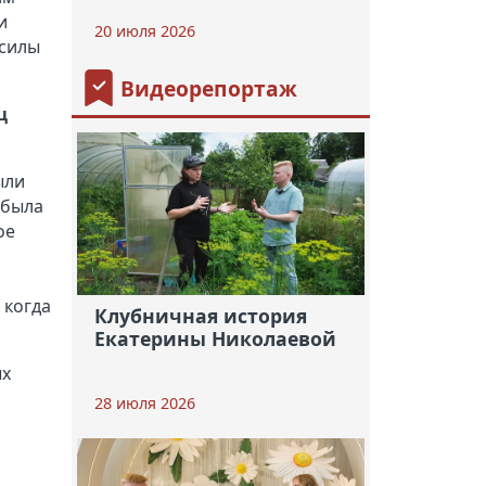
и
20 июля 2026
 силы
Видеорепортаж
ц
ыли
 была
ое
 когда
Клубничная история
Екатерины Николаевой
ых
28 июля 2026