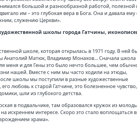
анимался большой и разнообразной работой, полезной 
вигало им – это глубокая вера в Бога. Она и давала ему
ижним, служению Церкви».
 художественной школы города Гатчины, иконописе
твенной школе, которая открылась в 1971 году. В ней б
ы Анатолий Матюк, Владимир Монахов... Сначала школа
ля меня и для Гены это было нечто большее, чем обычн
изни нашей. Вместе с ним мы часто ходили на этюды,
После школы мы поступили в разные художественные
его любовь к старой Гатчине, это болезненное чувство,
домики, шли из глубокого детства.
ерская в подвальчике, там образовался кружок из молод
 на искреннем интересе. Скоро это стало воплощаться в
озрождением храма».