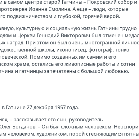
 в самом центре старой Гатчины – Покровский собор и
ротоиерея Иоанна Смолина. А еще – люди, которые
его подвижничеством и глубокой, горячей верой.
ховную, культурную и социальную жизнь Гатчины трудно
людям и Церкви Геннадий Викторович был отмечен меда
ых наград. При этом он был очень многогранной лично
художественной школы, иконописец, фотограф, тонко
ловеческой. Помимо созданных им самим и его
ском храме, остались его живописные работы и сотни
атчина и гатчинцы запечатлены с большой любовью.
в Гатчине 27 декабря 1957 года.
ях, – рассказывает его сын, руководитель
 Олег Богданов. – Он был сложным человеком. Неоспор
ным человеком, художником, порой стесняющимся пятн