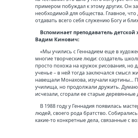
примером побуждал к этому других. Он з
необходимой для общества. Главное, что д
отдавать всего себя служению Богу и бл
Вспоминает преподаватель детской
Вадим Кинович:
«Мы учились с Геннадием еще в художес
многие творческие люди: создатель школ
просто похожа на кружок рисования, но д
ученье – в ней тогда заключался смысл ж
навещали Монахова, изучали картины... 
училища, но продолжали дружить. Думаю, 
исчезали, сгорали ее старые деревянные 
В 1988 году у Геннадия появилась маст
людей, своего рода братство. Собирались
какие-то конкретные дела, связанные с в