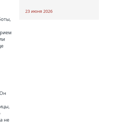
23 июня 2026
боты,
Юрием
ли
це
 Он
ицы,
о
а не