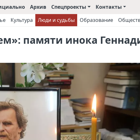
ициально
Архив
Спецпроекты
Контакты
ье
Культура
Люди и судьбы
Образование
Общест
ем»: памяти инока Геннад