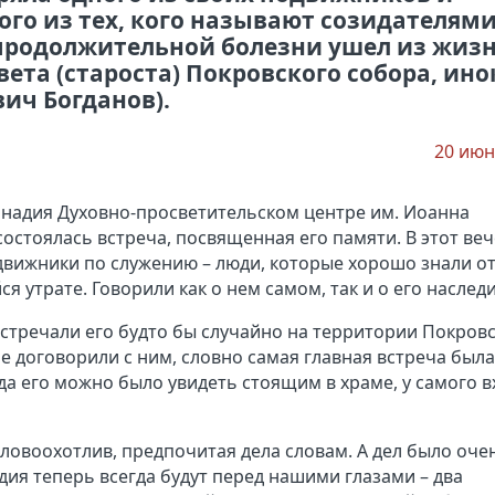
го из тех, кого называют созидателями
 продолжительной болезни ушел из жиз
ета (староста) Покровского собора, ино
ич Богданов).
20 июн
ннадия Духовно-просветительском центре им. Иоанна
остоялась встреча, посвященная его памяти. В этот ве
одвижники по служению – люди, которые хорошо знали о
я утрате. Говорили как о нем самом, так и о его наследи
встречали его будто бы случайно на территории Покров
е договорили с ним, словно самая главная встреча был
гда его можно было увидеть стоящим в храме, у самого в
ловоохотлив, предпочитая дела словам. А дел было оче
дия теперь всегда будут перед нашими глазами – два