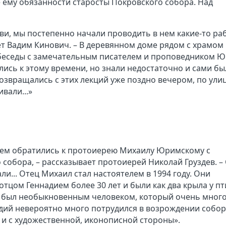
 ему обязанности старосты Покровского собора. Над
ви, мы постепенно начали проводить в нем какие-то ра
ет Вадим Кинович. – В деревянном доме рядом с храмом
 беседы с замечательным писателем и проповедником 
сь к этому времени, но знали недостаточно и сами бы
звращались с этих лекций уже поздно вечером, по ули
вали...»
дием обратились к протоиерею Михаилу Юримскому с
собора, – рассказывает протоиерей Николай Груздев. –
али... Отец Михаил стал настоятелем в 1994 году. Они
отцом Геннадием более 30 лет и были как два крыла у пт
ил был необыкновенным человеком, который очень мног
адий невероятно много потрудился в возрождении собор
 и с художественной, иконописной стороны».