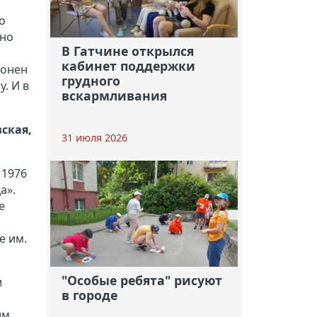
о
рно
В Гатчине открылся
кабинет поддержки
лонен
грудного
у. И в
вскармливания
ская,
31 июля 2026
 1976
а».
е
е им.
"Особые ребята" рисуют
и
в городе
им