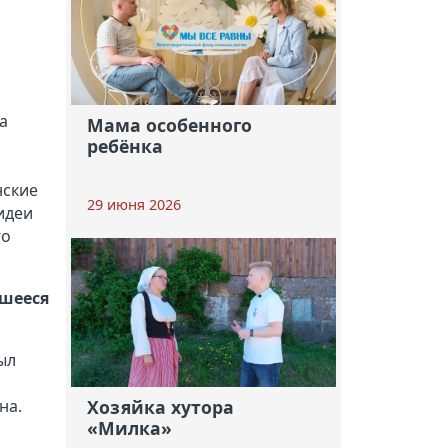
а
Мама особенного
ребёнка
нские
29 июня 2026
идеи
го
вшееся
ыл
на.
Хозяйка хутора
«Милка»