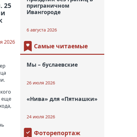
. 25
приграничном
Ивангороде
ни
к
6 августа 2026
я 2026
Самые читаемые
Мы – буслаевские
чер
тца
и.
26 июля 2026
ского
«Нива» для «Пятнашки»
а еще
хода,
24 июля 2026
нь
Фоторепортаж