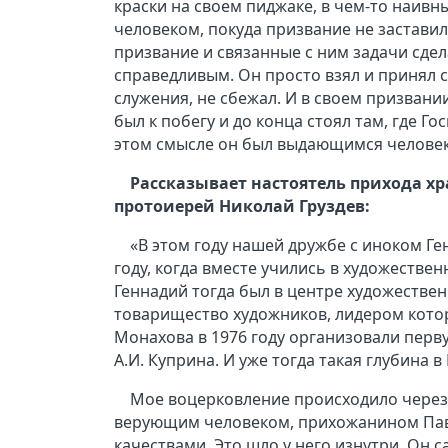
краски на своем пиджаке, в чем-то наивн
человеком, покуда призвание не заставил
призвание и связанные с ним задачи сдел
справедливым. Он просто взял и принял св
служения, не сбежал. И в своем призвани
был к побегу и до конца стоял там, где Го
этом смысле он был выдающимся челове
Рассказывает настоятель прихода хр
протоиерей Николай Груздев:
«В этом году нашей дружбе с иноком Ге
году, когда вместе учились в художестве
Геннадий тогда был в центре художестве
товарищество художников, лидером кото
Монахова в 1976 году организовали перв
А.И. Куприна. И уже тогда такая глубина в
Мое воцерковление происходило через н
верующим человеком, прихожанином Пав
качествами. Это шло у него изнутри. Он 