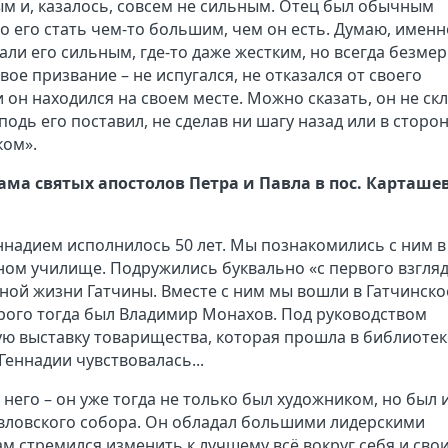
ым и, казалось, совсем не сильным. Отец был обычным
о его стать чем-то большим, чем он есть. Думаю, именн
али его сильным, где-то даже жестким, но всегда безме
ое призвание – не испугался, не отказался от своего
и он находился на своем месте. Можно сказать, он не ск
сподь его поставил, не сделав ни шагу назад или в сторон
ком».
ама святых апостолов Петра и Павла в пос. Карташев
ннадием исполнилось 50 лет. Мы познакомились с ним в
нном училище. Подружились буквально «с первого взгляд
нной жизни Гатчины. Вместе с ним мы вошли в Гатчинско
рого тогда был Владимир Монахов. Под руководством
ую выставку товарищества, которая прошла в библиотек
 Геннадии чувствовалась...
его – он уже тогда не только был художником, но был 
ловского собора. Он обладал большими лидерскими
сам стремился изменить к лучшему всё вокруг себя и сво