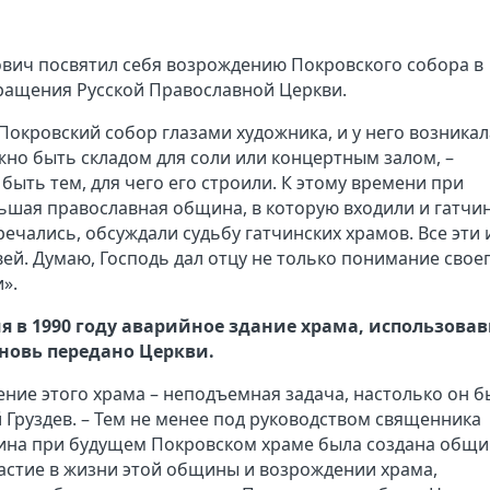
рович посвятил себя возрождению Покровского собора в
вращения Русской Православной Церкви.
 Покровский собор глазами художника, и у него возникал
жно быть складом для соли или концертным залом, –
быть тем, для чего его строили. К этому времени при
ьшая православная община, в которую входили и гатчи
речались, обсуждали судьбу гатчинских храмов. Все эти 
ей. Думаю, Господь дал отцу не только понимание свое
и».
я в 1990 году аварийное здание храма, использова
вновь передано Церкви.
ение этого храма – неподъемная задача, настолько он б
 Груздев. – Тем не менее под руководством священника
зина при будущем Покровском храме была создана общи
астие в жизни этой общины и возрождении храма,