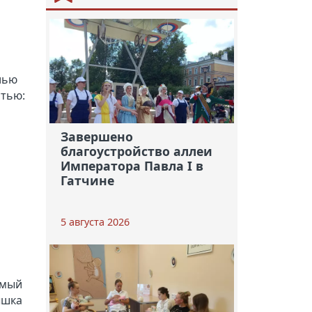
лью
стью:
Завершено
благоустройство аллеи
Императора Павла I в
Гатчине
5 августа 2026
имый
ышка