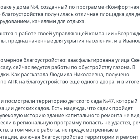
новке у дома №4, созданный по программе «Комфортная
те благоустройства получилась отличная площадка для д
орудованием, качелями для отдыха.
ются о работе своей управляющей компании «Возрожд
лы, предназначенные для укрытия населения, и в Иванов
омерное благоустройство: заасфальтирована улица Све
саду, сейчас ведутся работы по обустройству газона. В
дки. Как рассказала Людмила Николаевна, получено
о АПК на благоустройство еще одного двора, и в итоге
и посмотрели территорию детского сада №47, который
ции детских садов. Есть надежда, что садик пройдет
лувековую историю здание капитального ремонта не вид
если в региональную программу попасть не удастся, р
ств, в том числе работы, не предусмотренные в
тации, включая благоустройство территории и ремонт