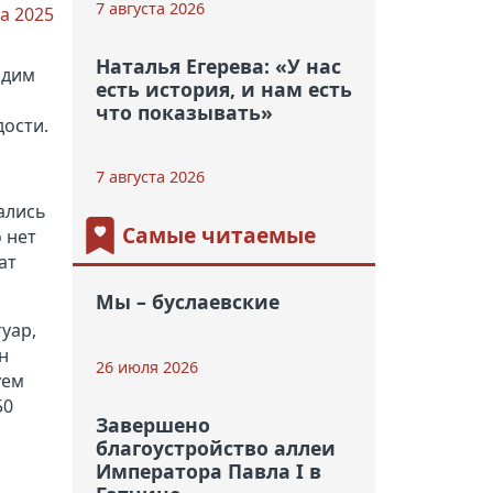
7 августа 2026
та 2025
Наталья Егерева: «У нас
адим
есть история, и нам есть
что показывать»
дости.
7 августа 2026
ались
Самые читаемые
 нет
ат
Мы – буслаевские
уар,
н
26 июля 2026
уем
50
Завершено
благоустройство аллеи
Императора Павла I в