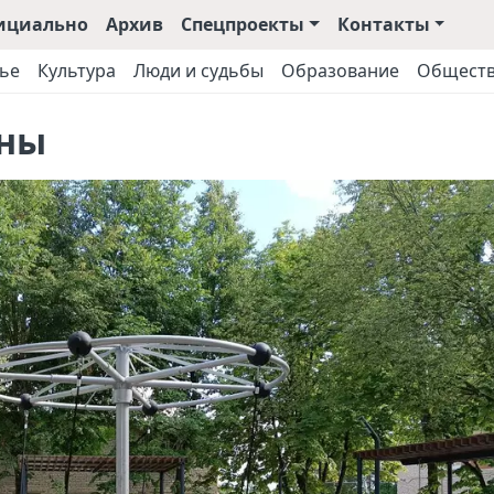
ициально
Архив
Спецпроекты
Контакты
ье
Культура
Люди и судьбы
Образование
Общест
аны