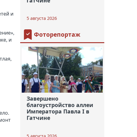
Гатчине
етей и
5 августа 2026
ение»,
Фоторепортаж
ке, и
тлая,
Завершено
благоустройство аллеи
Императора Павла I в
ело.
Гатчине
емонт
5 августа 2026