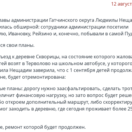
12 авгус
 главы администрации Гатчинского округа Людмилы Нещ
илась обширной: сотрудники администрации посетили
ю, Ивановку, Рейзино и, конечно, побывали в самой Пу
тся свои планы.
езд к деревне Скворицы, на состояние которого жалов
ей возят в Терволово на школьном автобусе, у которого
ла Нещадим заверила, что с 1 сентября детей продолж
евне, будет отремонтирована:
е планы: дорогу нужно заасфальтировать, сделать трот
еличит финансовую нагрузку, но зато вопрос будет реше
бо откроем дополнительный маршрут, либо скорректир
ог заходить в деревню, где сегодня проживает более 2
е, ремонт которой будет продолжен.