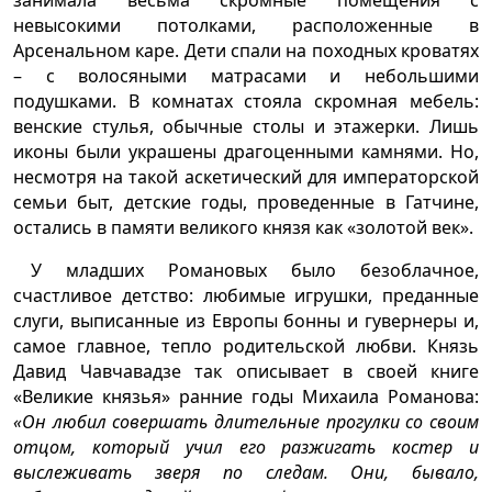
занимала весьма скромные помещения с
невысокими потолками, расположенные в
Арсенальном каре. Дети спали на походных кроватях
– с волосяными матрасами и небольшими
подушками. В комнатах стояла скромная мебель:
венские стулья, обычные столы и этажерки. Лишь
иконы были украшены драгоценными камнями. Но,
несмотря на такой аскетический для императорской
семьи быт, детские годы, проведенные в Гатчине,
остались в памяти великого князя как «золотой век».
У младших Романовых было безоблачное,
счастливое детство: любимые игрушки, преданные
слуги, выписанные из Европы бонны и гувернеры и,
самое главное, тепло родительской любви. Князь
Давид Чавчавадзе так описывает в своей книге
«Великие князья» ранние годы Михаила Романова:
«Он любил совершать длительные прогулки со своим
отцом, который учил его разжигать костер и
выслеживать зверя по следам. Они, бывало,