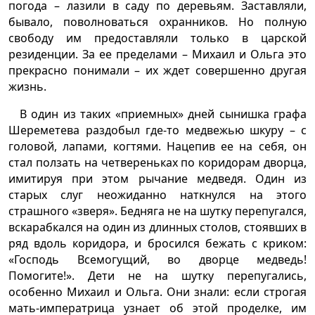
погода – лазили в саду по деревьям. Заставляли,
бывало, поволноваться охранников. Но полную
свободу им предоставляли только в царской
резиденции. За ее пределами – Михаил и Ольга это
прекрасно понимали – их ждет совершенно другая
жизнь.
В один из таких «приемных» дней сынишка графа
Шереметева раздобыл где-то медвежью шкуру – с
головой, лапами, когтями. Нацепив ее на себя, он
стал ползать на четвереньках по коридорам дворца,
имитируя при этом рычание медведя. Один из
старых слуг неожиданно наткнулся на этого
страшного «зверя». Бедняга не на шутку перепугался,
вскарабкался на один из длинных столов, стоявших в
ряд вдоль коридора, и бросился бежать с криком:
«Господь Всемогущий, во дворце медведь!
Помогите!». Дети не на шутку перепугались,
особенно Михаил и Ольга. Они знали: если строгая
мать-императрица узнает об этой проделке, им