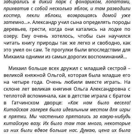
забирались в дикий парк с фонариком, лопатами,
прихватив с собой несколько яблок, и там разводили
костер, пекли яблоки, возвращаясь домой уже
затемно…»
. Александр учил сына определять породы
деревьев, грести, когда они катались на лодке по
озеру. Ему очень хотелось, чтобы сын научился
читать книгу природы так же легко и свободно, как
это умел он сам. Те прогулки были впоследствии для
Михаила одними из самых дорогих воспоминаний…
Михаил больше всех дружил с младшей сестрой –
великой княжной Ольгой, которая была младше его
на четыре года. Очень любили вместе играть. На
склоне лет великая княгиня Ольга Александровна с
теплотой вспоминала, как в детстве играла с братом
в Гатчинском дворце:
«Как нам было весело!
Китайская галерея была идеальным местом для игры
в прятки. Мы частенько прятались за какую-нибудь
китайскую вазу. Их было там так много, некоторые
из них были вдвое больше нас. Думаю, цена их была