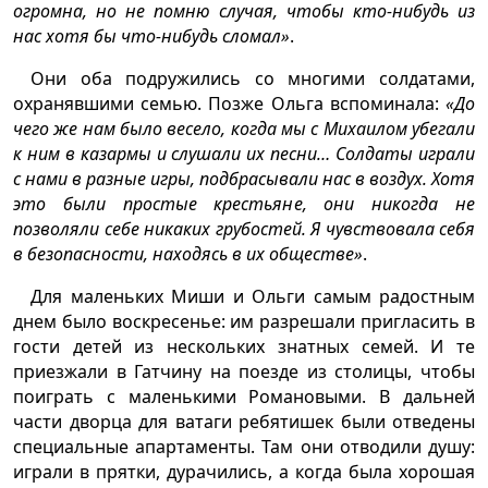
огромна, но не помню случая, чтобы кто-нибудь из
нас хотя бы что-нибудь сломал»
.
Они оба подружились со многими солдатами,
охранявшими семью. Позже Ольга вспоминала:
«До
чего же нам было весело, когда мы с Михаилом убегали
к ним в казармы и слушали их песни… Солдаты играли
с нами в разные игры, подбрасывали нас в воздух. Хотя
это были простые крестьяне, они никогда не
позволяли себе никаких грубостей. Я чувствовала себя
в безопасности, находясь в их обществе»
.
Для маленьких Миши и Ольги самым радостным
днем было воскресенье: им разрешали пригласить в
гости детей из нескольких знатных семей. И те
приезжали в Гатчину на поезде из столицы, чтобы
поиграть с маленькими Романовыми. В дальней
части дворца для ватаги ребятишек были отведены
специальные апартаменты. Там они отводили душу:
играли в прятки, дурачились, а когда была хорошая