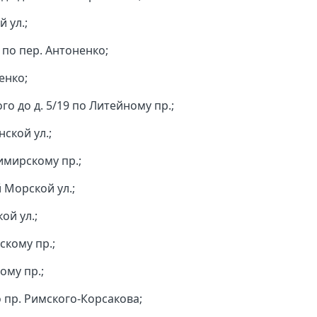
 ул.;
 по пер. Антоненко;
енко;
ого до д. 5/19 по Литейному пр.;
нской ул.;
имирскому пр.;
 Морской ул.;
ой ул.;
скому пр.;
ому пр.;
по пр. Римского-Корсакова;