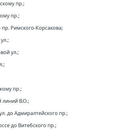
скому пр.;
ому пр.;
по пр. Римского-Корсакова;
ул.;
вой ул.;
.;
кому пр.;
 линий В.О.;
л. до Адмиралтейского пр.;
ссе до Витебского пр.;