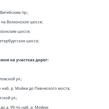
Витебским пр.;
 на Волхонское шоссе;
лхонским шоссе;
етербургское шоссе;
 июня на участках дорог:
ловской ул.;
о наб. р. Мойки до Певческого моста;
тской ул.;
до д. 99 по наб. р. Мойки;