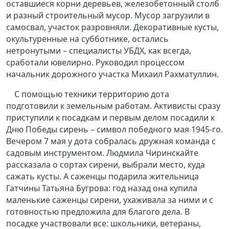
оставшиеся корни деревьев, железобетонный столб
и разный строительный мусор. Мусор загрузили в
самосвал, участок разровняли. Декоративные кусты,
окультуренные на субботнике, остались
нетронутыми – специалисты УБДХ, как всегда,
сработали ювелирно. Руководил процессом
начальник дорожного участка Михаил Рахматуллин.
С помощью техники территорию дота
подготовили к земельным работам. Активисты сразу
приступили к посадкам и первым делом посадили к
Дню Победы сирень – символ победного мая 1945-го.
Вечером 7 мая у дота собралась дружная команда с
садовым инструментом. Людмила Чиринскайте
рассказала о сортах сирени, выбрали место, куда
сажать кусты. А саженцы подарила жительница
Гатчины Татьяна Бугрова: год назад она купила
маленькие саженцы сирени, ухаживала за ними и с
готовностью предложила для благого дела. В
посадке участвовали все: школьники, ветераны,