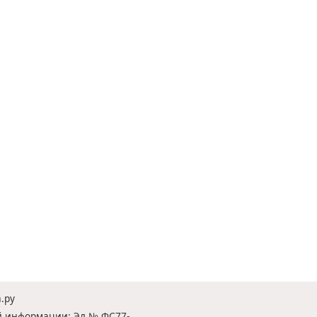
.ру
ой информации: Эл № ФС77-