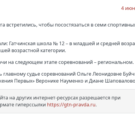
4 июн
га встретились, чтобы посостязаться в семи спортивны
ли: Гатчинская школа № 12 – в младшей и средней возр
аршей возрастной категории.
ачи на следующем этапе соревнований – региональном.
 главному судье соревнований Ольге Леонидовне Буйч
ижения Первых» Веронике Науменко и Диане Шаповалово
та на других интернет-ресурсах разрешается при
ормате гиперссылки
https://gtn-pravda.ru
.