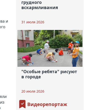
грудного
вскармливания
ва и
31 июля 2026
ого
"Особые ребята" рисуют
в городе
20 июля 2026
няли
 из
Видеорепортаж
о