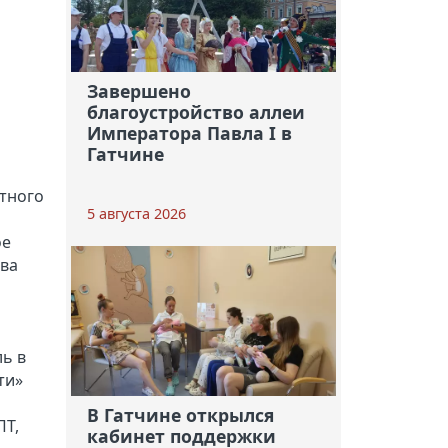
Завершено
благоустройство аллеи
Императора Павла I в
Гатчине
тного
5 августа 2026
о
ое
ова
й
ь в
ти»
В Гатчине открылся
ПТ,
кабинет поддержки