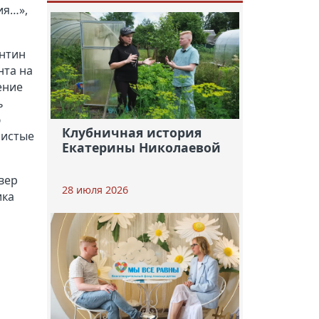
ия…»,
ентин
нта на
ение
ь
ю
Клубничная история
Чистые
Екатерины Николаевой
вер
28 июля 2026
ика