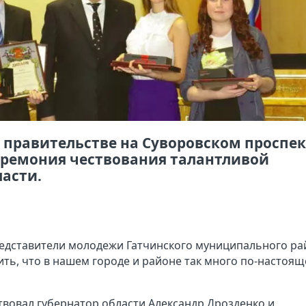
м правительстве на Суворовском проспек
еремония чествования талантливой
асти.
едставители молодежи Гатчинского муниципального ра
ить, что в нашем городе и районе так много по-настоя
вовал губернатор области Александр Дрозденко и