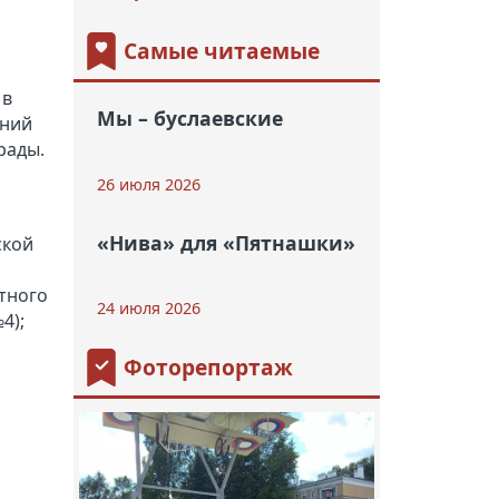
Самые читаемые
 в
Мы – буслаевские
аний
рады.
26 июля 2026
«Нива» для «Пятнашки»
ской
стного
24 июля 2026
4);
Фоторепортаж