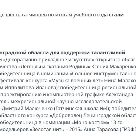
е шесть гатчинцев по итогам учебного года
стали
нградской области для поддержки талантливой
 «Декоративно-прикладное искусство» открытого облас
рчества «Легенды и сказания Родины» Ксения Макаренк
 победительница в номинации «Сольное инструментальн
 фестиваля-конкурса «Музыка военных лет» Нина Малах
 им.Ипполитова-Иванова); победительница регионально
проектированию и компьютерной графике Александра
итель межрегиональной научно-исследовательской
 Дмитрий Малюченко (Гатчинская школа №4); победител
бластного конкурса «Доброволец Ленинградской облас
 победительница в номинации «Моно-костюм» 13-го
модельеров «Золотая нить – 2015» Анна Тарасова (ГИЭФ