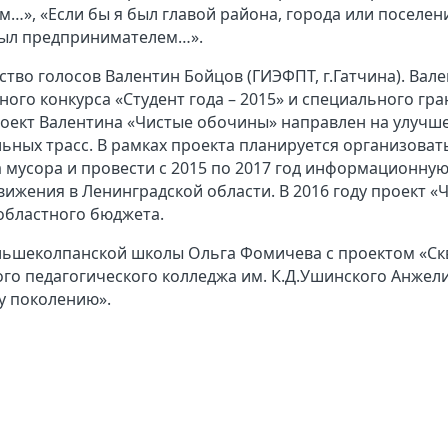
…», «Если бы я был главой района, города или поселен
 был предпринимателем…».
тво голосов Валентин Бойцов (ГИЭФПТ, г.Гатчина). Вал
ого конкурса «Студент года – 2015» и специального гра
роект Валентина «Чистые обочины» направлен на улучш
ьных трасс. В рамках проекта планируется организоват
а мусора и провести с 2015 по 2017 год информационну
ижения в Ленинградской области. В 2016 году проект «
областного бюджета.
ольшеколпанской школы Ольга Фомичева с проектом «Ск
ого педагогического колледжа им. К.Д.Ушинского Анжел
у поколению».