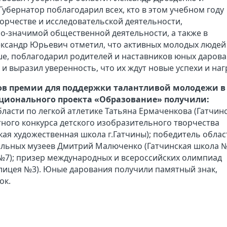
Губернатор поблагодарил всех, кто в этом учебном году
ворчестве и исследовательской деятельности,
о-значимой общественной деятельности, а также в
ександр Юрьевич отметил, что активных молодых людей
ше, поблагодарил родителей и наставников юных даров
и выразил уверенность, что их ждут новые успехи и наг
ов премии для поддержки талантливой молодежи в
ционального проекта «Образование» получили:
ласти по легкой атлетике Татьяна Ермаченкова (Гатчин
ного конкурса детского изобразительного творчества
кая художественная школа г.Гатчины); победитель обла
ольных музеев Дмитрий Малюченко (Гатчинская школа №
№7); призер международных и всероссийских олимпиад
лицея №3). Юные дарования получили памятный знак,
ок.