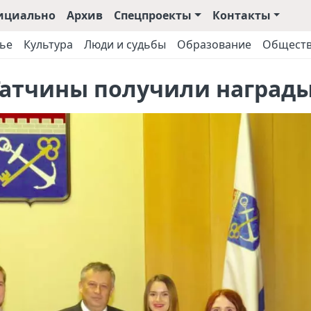
ициально
Архив
Спецпроекты
Контакты
ье
Культура
Люди и судьбы
Образование
Общест
Гатчины получили наград