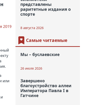
ен
представлены
раритетные издания о
спорте
я 2019
8 августа 2026
Самые читаемые
енный
Мы – буслаевские
оекту
а
ия.
26 июля 2026
а
Завершено
и или
благоустройство аллеи
Императора Павла I в
Гатчине
 и