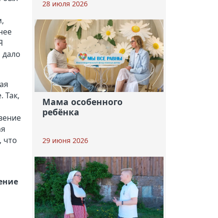
28 июля 2026
,
нее
Я
 дало
ая
 Так,
Мама особенного
ребёнка
вение
ая
, что
29 июня 2026
рение