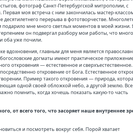
остыгов, фотограф Санкт-Петербургской митрополии, с
. Первая моя встреча с ним закончилась мастер-классом
е десятилетнего перерыва в фототворчестве. Многолет
 подарило мне много светлых моментов в моей жизни. 
 терпением он подвергал разбору мои работы, что много
и оба уже почили.
ке вдохновения, главным для меня является православн
 богословские догматы имеют практическое приложение.
ного откровения — естественное и сверхъестественное.
посредственно откровение от Бога. Естественное откро
 творении. Пример такого откровения — природа, котор
еющая одной своей обложкой небо, а другой землю. Все
важно помнить, когда хочешь показать какую-то часть
ого, от всего того, что засоряет наше внутреннее з
новиться и посмотреть вокруг себя. Порой хватает