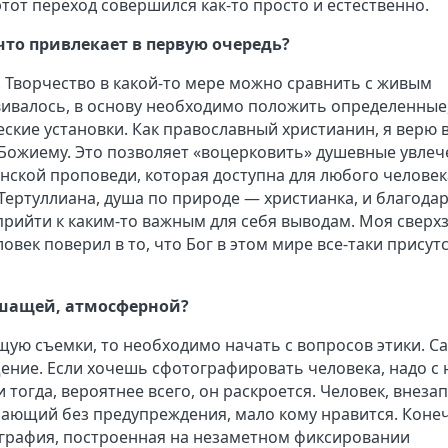
этот переход совершился как-то просто и естественно.
 что привлекает в первую очередь?
и. Творчество в какой-то мере можно сравнить с живым
вивалось, в основу необходимо положить определенные
ие установки. Как православный христианин, я верю в
 Божиему. Это позволяет «воцерковить» душевные увлеч
ской проповеди, которая доступна для любого человек
ертуллиана, душа по природе — христианка, и благода
рийти к каким-то важным для себя выводам. Моя сверх
овек поверил в то, что Бог в этом мире все-таки присутс
ышащей, атмосферной?
ющую съемки, то необходимо начать с вопросов этики. С
щение. Если хочешь сфотографировать человека, надо с
 тогда, вероятнее всего, он раскроется. Человек, внеза
ющий без предупреждения, мало кому нравится. Коне
ография, построенная на незаметном фиксировании