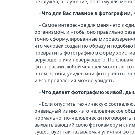
не служба, а служение, поэтому для меня 
- Что для Вас главное в фотографии,
- Самое интересное для меня - это люд
организмом, и чтобы оно правильно раз
точно сформулированные мировоззренческ
что человек создан по образу и подобию
превратить фотографию в форму христиан
верующего или неверующего. По словам Т
фотографии любой человек может легко п
в том, чтобы, увидев мои фотоработы, чел
и Его проявления можно увидеть.
- Что делает фотографию живой, д
- Если опустить техническую составля
очевидный из них - это человеческое об
нормально, по-человечески поговорить, и
выхватывающий свою фотокамеру и снима
существует так называемая уличная фот