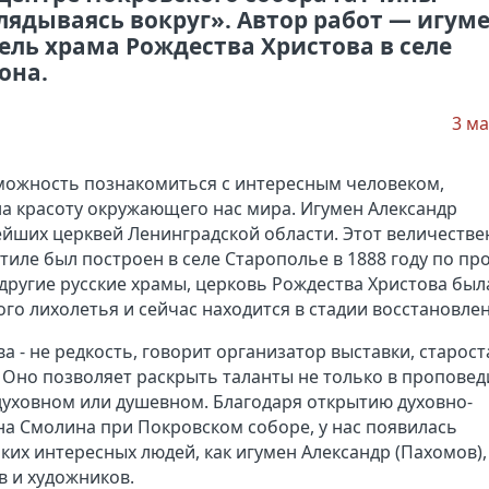
ядываясь вокруг». Автор работ — игум
ель храма Рождества Христова в селе
она.
3 ма
зможность познакомиться с интересным человеком,
а красоту окружающего нас мира. Игумен Александр
ейших церквей Ленинградской области. Этот величеств
тиле был построен в селе Старополье в 1888 году по пр
е другие русские храмы, церковь Рождества Христова был
го лихолетья и сейчас находится в стадии восстановлен
а - не редкость, говорит организатор выставки, старост
 Оно позволяет раскрыть таланты не только в проповед
 духовном или душевном. Благодаря открытию духовно-
на Смолина при Покровском соборе, у нас появилась
их интересных людей, как игумен Александр (Пахомов),
 и художников.