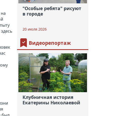
"Особые ребята" рисуют
 на
в городе
ой
опыту
20 июля 2026
 здесь
Видеорепортаж
ловек
час
тому
Клубничная история
Екатерины Николаевой
изни
яя
я был