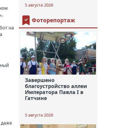
5 августа 2026
ном
ь,
Фоторепортаж
бот на
а
нный
Завершено
благоустройство аллеи
Императора Павла I в
Гатчине
5 августа 2026
о даже