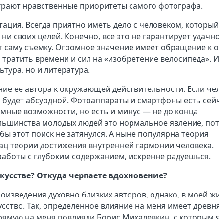
грают нравственные приоритеты самого фотографа.
ация. Всегда приятно иметь дело с человеком, который
ни своих целей. Конечно, все это не гарантирует удачн
т саму съемку. Огромное значение имеет обращение к 
тратить времени и сил на «изобретение велосипеда». И
ьтура, но и литература.
ие ее автора к окружающей действительности. Если че
я будет абсурдной. Фотоаппараты и смартфоны есть сей
омные возможности, но есть и минус — не до конца
ьшинства молодых людей это нормальное явление, по
тобы этот поиск не затянулся. А ныне популярна теория
ац теории достижения внутренней гармонии человека.
работы с глубоким содержанием, искренне радуешься.
искусстве? Откуда черпаете вдохновение?
оизведения духовно близких авторов, однако, в моей ж
усство. Так, определенное влияние на меня имеет древн
рямую на меня повлияли Борис Михалевкин, с которым 