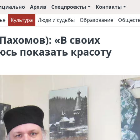
ициально
Архив
Спецпроекты
Контакты
ье
Культура
Люди и судьбы
Образование
Общест
Пахомов): «В своих
юсь показать красоту