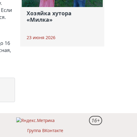
.
 Если
Хозяйка хутора
ся.
«Милка»
23 июня 2026
о 16
сная,
16+
Группа ВКонтакте