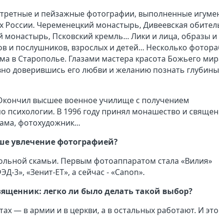
ртретные и пейзажные фотографии, выполненные игуме
х России. Череменецкий монастырь, Дивеевская обител
монастырь, Псковский кремль... Лики и лица, образы и
в и послушников, взрослых и детей... Несколько фотора
ама в Старополье. Глазами мастера красота Божьего мир
овно доверившись его любви и желанию познать глубины
. Окончил высшее военное училище с получением
о психологии. В 1996 году принял монашество и свяще
ама, фотохудожник...
аше увлечение фотографией?
кольной скамьи. Первым фотоаппаратом стала «Вилия»
-3», «Зенит-ЕТ», а сейчас - «Canon».
вященник: легко ли было делать такой выбор?
стах — в армии и в церкви, а в остальных работают. И эт