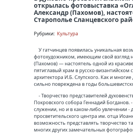
открылась фотовыставка «Огл
Александр (Пахомов), настоят
Старополье Сланцевского рай
Рубрики:
Культура
У гатчинцев появилась уникальная во
фотохудожником, имеющим свой взгляд н
(Пахомов) — настоятель одной из красив
пятиглавый храм в русско-византийском с
архитектора И.Б. Слупского. Как и многи
сильно повреждена в годы большевистско
- Творчество представителей духовенств
Покровского собора Геннадий Богданов. -
служении, но и в каком-либо увлечении -
просветительского центра им. отца Иоан
возможность представлять творчество так
многих других замечательных фотографов