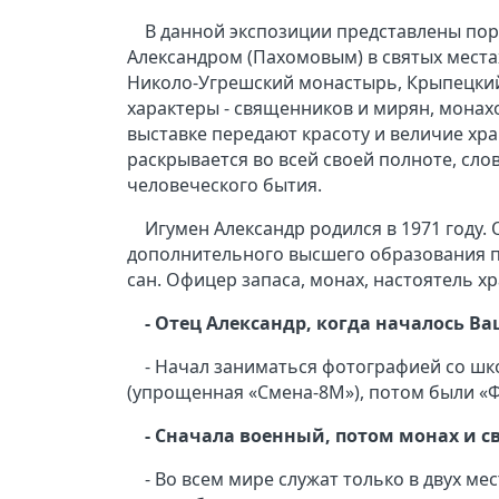
В данной экспозиции представлены по
Александром (Пахомовым) в святых места
Николо-Угрешский монастырь, Крыпецкий 
характеры - священников и мирян, монахо
выставке передают красоту и величие хр
раскрывается во всей своей полноте, сл
человеческого бытия.
Игумен Александр родился в 1971 году
дополнительного высшего образования п
сан. Офицер запаса, монах, настоятель хр
- Отец Александр, когда началось В
- Начал заниматься фотографией со ш
(упрощенная «Смена-8М»), потом были «ФЭД
- Сначала военный, потом монах и с
- Во всем мире служат только в двух ме