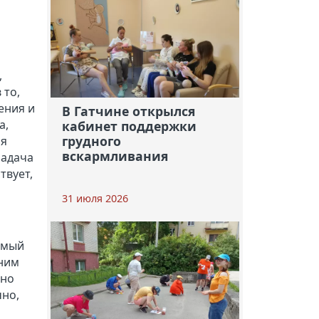
,
 то,
ения и
В Гатчине открылся
а,
кабинет поддержки
грудного
ря
вскармливания
задача
твует,
31 июля 2026
амый
 ним
пно
чно,