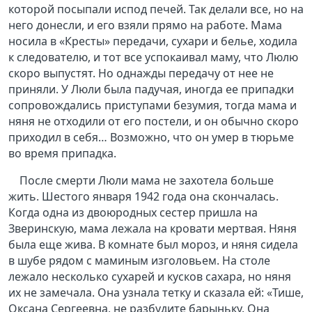
которой посыпали испод печей. Так делали все, но на
него донесли, и его взяли прямо на работе. Мама
носила в «Кресты» передачи, сухари и белье, ходила
к следователю, и тот все успокаивал маму, что Люлю
скоро выпустят. Но однажды передачу от нее не
приняли. У Люли была падучая, иногда ее припадки
сопровождались приступами безумия, тогда мама и
няня не отходили от его постели, и он обычно скоро
приходил в себя… Возможно, что он умер в тюрьме
во время припадка.
После смерти Люли мама не захотела больше
жить. Шестого января 1942 года она скончалась.
Когда одна из двоюродных сестер пришла на
Зверинскую, мама лежала на кровати мертвая. Няня
была еще жива. В комнате был мороз, и няня сидела
в шубе рядом с маминым изголовьем. На столе
лежало несколько сухарей и кусков сахара, но няня
их не замечала. Она узнала тетку и сказала ей: «Тише,
Оксана Сергеевна, не разбудите барыньку. Она