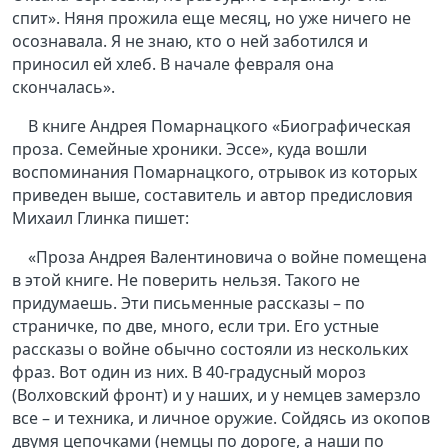
спит». Няня прожила еще месяц, но уже ничего не
осознавала. Я не знаю, кто о ней заботился и
приносил ей хлеб. В начале февраля она
скончалась».
В книге Андрея Помарнацкого «Биографическая
проза. Семейные хроники. Эссе», куда вошли
воспоминания Помарнацкого, отрывок из которых
приведен выше, составитель и автор предисловия
Михаил Глинка пишет:
«Проза Андрея Валентиновича о войне помещена
в этой книге. Не поверить нельзя. Такого не
придумаешь. Эти письменные рассказы – по
страничке, по две, много, если три. Его устные
рассказы о войне обычно состояли из нескольких
фраз. Вот один из них. В 40-градусный мороз
(Волховский фронт) и у наших, и у немцев замерзло
все – и техника, и личное оружие. Сойдясь из окопов
двумя цепочками (немцы по дороге, а наши по