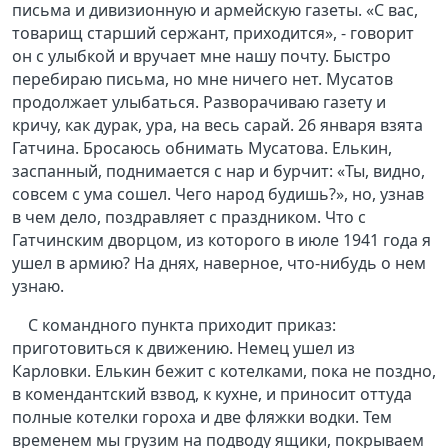
письма и дивизионную и армейскую газеты. «С вас,
товарищ старший сержант, приходится», - говорит
он с улыбкой и вручает мне нашу почту. Быстро
перебираю письма, но мне ничего нет. Мусатов
продолжает улыбаться. Разворачиваю газету и
кричу, как дурак, ура, на весь сарай. 26 января взята
Гатчина. Бросаюсь обнимать Мусатова. Елькин,
заспанный, поднимается с нар и бурчит: «Ты, видно,
совсем с ума сошел. Чего народ будишь?», но, узнав
в чем дело, поздравляет с праздником. Что с
Гатчинским дворцом, из которого в июле 1941 года я
ушел в армию? На днях, наверное, что-нибудь о нем
узнаю.
С командного пункта приходит приказ:
приготовиться к движению. Немец ушел из
Карловки. Елькин бежит с котелками, пока не поздно,
в комендантский взвод, к кухне, и приносит оттуда
полные котелки гороха и две фляжки водки. Тем
временем мы грузим на подводу ящики, покрываем