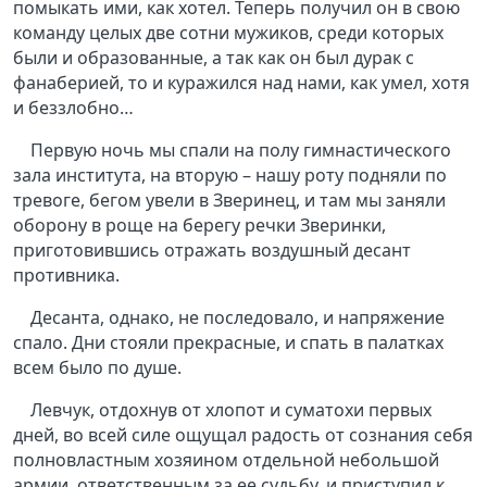
помыкать ими, как хотел. Теперь получил он в свою
команду целых две сотни мужиков, среди которых
были и образованные, а так как он был дурак с
фанаберией, то и куражился над нами, как умел, хотя
и беззлобно…
Первую ночь мы спали на полу гимнастического
зала института, на вторую – нашу роту подняли по
тревоге, бегом увели в Зверинец, и там мы заняли
оборону в роще на берегу речки Зверинки,
приготовившись отражать воздушный десант
противника.
Десанта, однако, не последовало, и напряжение
спало. Дни стояли прекрасные, и спать в палатках
всем было по душе.
Левчук, отдохнув от хлопот и суматохи первых
дней, во всей силе ощущал радость от сознания себя
полновластным хозяином отдельной небольшой
армии, ответственным за ее судьбу, и приступил к