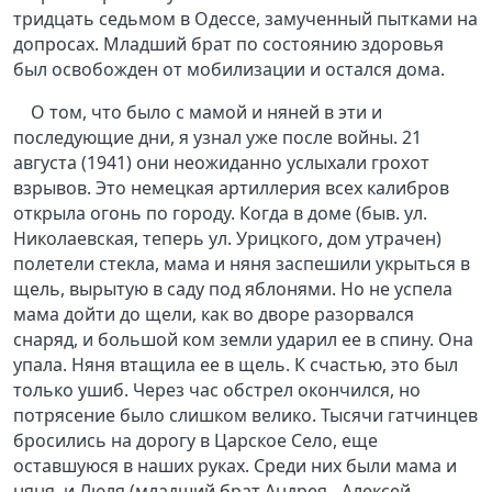
тридцать седьмом в Одессе, замученный пытками на
допросах. Младший брат по состоянию здоровья
был освобожден от мобилизации и остался дома.
О том, что было с мамой и няней в эти и
последующие дни, я узнал уже после войны. 21
августа (1941) они неожиданно услыхали грохот
взрывов. Это немецкая артиллерия всех калибров
открыла огонь по городу. Когда в доме (быв. ул.
Николаевская, теперь ул. Урицкого, дом утрачен)
полетели стекла, мама и няня заспешили укрыться в
щель, вырытую в саду под яблонями. Но не успела
мама дойти до щели, как во дворе разорвался
снаряд, и большой ком земли ударил ее в спину. Она
упала. Няня втащила ее в щель. К счастью, это был
только ушиб. Через час обстрел окончился, но
потрясение было слишком велико. Тысячи гатчинцев
бросились на дорогу в Царское Село, еще
оставшуюся в наших руках. Среди них были мама и
няня, и Люля (младший брат Андрея - Алексей