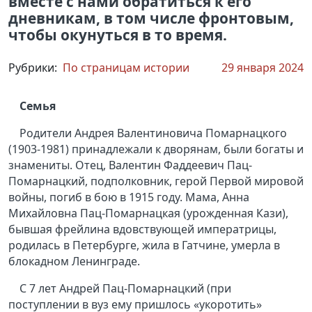
вместе с нами обратиться к его
дневникам, в том числе фронтовым,
чтобы окунуться в то время.
Рубрики:
По страницам истории
29 января 2024
Семья
Родители Андрея Валентиновича Помарнацкого
(1903-1981) принадлежали к дворянам, были богаты и
знамениты. Отец, Валентин Фаддеевич Пац-
Помарнацкий, подполковник, герой Первой мировой
войны, погиб в бою в 1915 году. Мама, Анна
Михайловна Пац-Помарнацкая (урожденная Кази),
бывшая фрейлина вдовствующей императрицы,
родилась в Петербурге, жила в Гатчине, умерла в
блокадном Ленинграде.
С 7 лет Андрей Пац-Помарнацкий (при
поступлении в вуз ему пришлось «укоротить»