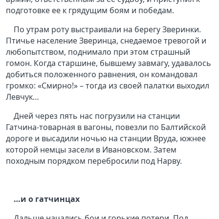
подготовке ее к грядущим боям и победам.
По утрам роту выстраивали на берегу Зверинки.
Птичье население Зверинца, снедаемое тревогой и
любопытством, поднимало при этом страшный
гомон. Когда старшине, бывшему завмагу, удавалось
добиться положенного равнения, он командовал
громко: «Смирно!» – тогда из своей палатки выходил
Левчук…
Дней через пять нас погрузили на станции
Гатчина-товарная в вагоны, повезли по Балтийской
дороге и высадили ночью на станции Вруда, южнее
которой немцы засели в Ивановском. Затем
походным порядком перебросили под Нарву.
…и о гатчинцах
Дальше начались бои и горькие потери. Под