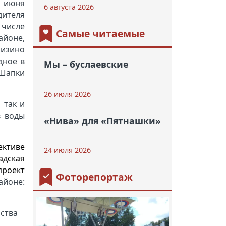
0 июня
6 августа 2026
дителя
 числе
Самые читаемые
айоне,
Низино
дное в
Мы – буслаевские
 Шапки
26 июля 2026
 так и
в воды
«Нива» для «Пятнашки»
ективе
24 июля 2026
адская
проект
Фоторепортаж
айоне:
ства