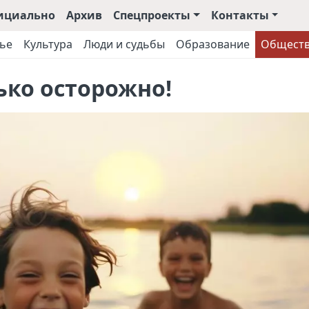
ициально
Архив
Спецпроекты
Контакты
ье
Культура
Люди и судьбы
Образование
Общест
ько осторожно!