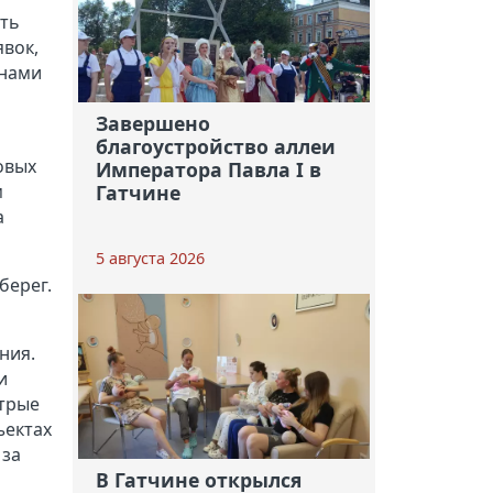
ить
явок,
анами
Завершено
благоустройство аллеи
овых
Императора Павла I в
м
Гатчине
а
5 августа 2026
берег.
ния.
и
стрые
ъектах
 за
В Гатчине открылся