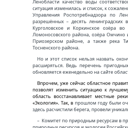
Ленобласти качество воды соответств
ситуация изменилась и список, к сожален
Управления Роспотребнадзора по Лен
разрешённых – десять ленинградских в
Курголовское и Коркинское озёра во
Ломоносовского района, озёра Омчино и
Приозерском районе, а также река Т
Тосненского района.
Но и этот список нельзя назвать окон
расширяться. Ведь перечень пригодны
обновляется еженедельно на сайте облас
Впрочем, уже сейчас областное прави
позволят изменить ситуацию к лучшему
область восстанавливает местные рек
«Экология». Так, в
прошлом году были оч
здесь расчистили берега, провели уника
– Комитет по природным ресурсам в пр
природных ресурсов и экологии Российск