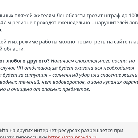
льных пляжей жителям Ленобласти грозит штраф до 100
 47-м регионе проходят еженедельно – нарушителей лов
в.
й и их режиме работы можно посмотреть на сайте гла
й области.
т любого другого?
Наличием спасательного поста, на
 случае ЧП отдыхающим будет оказана вся необходимая
 будет за ситуация – солнечный удар или спасение жизни
водных течений, нет водоворотов, а зона купания огран
ено и очищено от опасных предметов.
та на других интернет-ресурсах разрешается при
ормате гиперссылки
https://gtn-pravda.ru
.