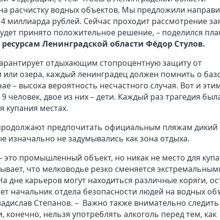
а расчистку водных объектов. Мы предложили направ
 4 миллиарда рублей. Сейчас проходит рассмотрение за
будет принято положительное решение, – поделился пл
ресурсам Ленинградской области Фёдор Стулов.
гарантирует отдыхающим стопроцентную защиту от
ки или озера, каждый ленинградец должен помнить о баз
ае – высока вероятность несчастного случая. Вот и эти
9 человек, двое из них – дети. Каждый раз трагедия был
я купания местах.
 продолжают предпочитать официальным пляжам дикий 
е изначально не задумывались как зона отдыха.
– это промышленный объект, но никак не место для купа
бывает, что мелководье резко сменяется экстремальным
На дне карьеров могут находиться различные коряги, о
ает начальник отдела безопасности людей на водных об
адислав Степанов. – Важно также внимательно следить
 конечно, нельзя употреблять алкоголь перед тем, как