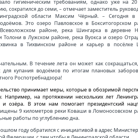
овало гигиеническим требованиям, однако уже на 2
ию, сократился до семи, – отмечает заместитель руково
инградской области Максим Чёрный. – Сегодня в
одоёмов. Это озеро Павловское в Бокситогорском р
 Всеволожском районе, река Шингарка в деревне 
 Толони в Лужском районе, река Вуокса и озеро Отра
ихвинка в Тихвинском районе и карьер в посёлке
чательным. В течение лета он может как сокращаться,
х для купания водоёмов по итогам плановых заборо
тного Роспотребнадзора!
тельство принимает меры, которые в обозримой персп
. Например, на протяжении нескольких лет Ленингр
и и озёра. В этом нам помогает президентский нац
ищены 9 километров реки Коваши в Ломоносовском р
льные работы по углублению дна.
ошлом году обратился с инициативой в адрес Министер
ой Федерации, с тем чтобы в Ленинградской области