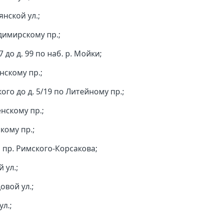
янской ул.;
адимирскому пр.;
 до д. 99 по наб. р. Мойки;
нскому пр.;
кого до д. 5/19 по Литейному пр.;
енскому пр.;
кому пр.;
о пр. Римского-Корсакова;
 ул.;
овой ул.;
ул.;