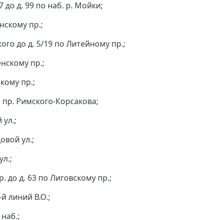
 до д. 99 по наб. р. Мойки;
нскому пр.;
кого до д. 5/19 по Литейному пр.;
енскому пр.;
кому пр.;
о пр. Римского-Корсакова;
 ул.;
овой ул.;
ул.;
р. до д. 63 по Лиговскому пр.;
-й линий В.О.;
 наб.;