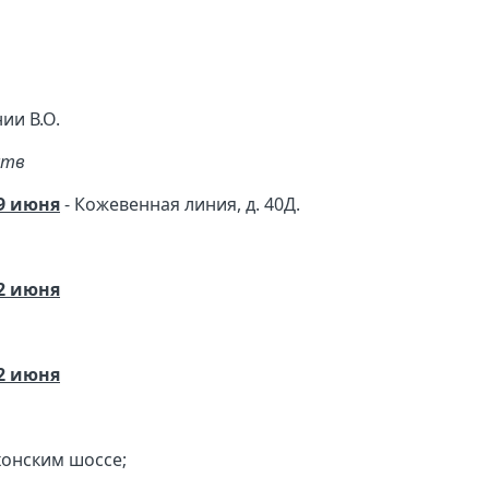
нии В.О.
ств
19 июня
- Кожевенная линия, д. 40Д.
22 июня
22 июня
хонским шоссе;