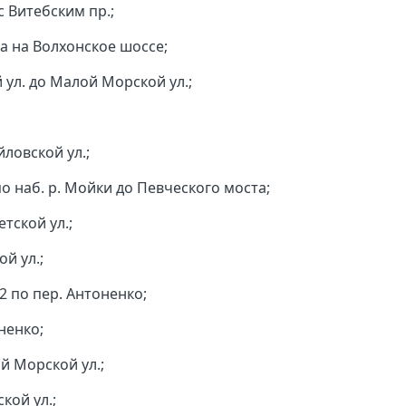
 Витебским пр.;
да на Волхонское шоссе;
 ул. до Малой Морской ул.;
йловской ул.;
 по наб. р. Мойки до Певческого моста;
етской ул.;
ой ул.;
 2 по пер. Антоненко;
оненко;
ой Морской ул.;
кой ул.;