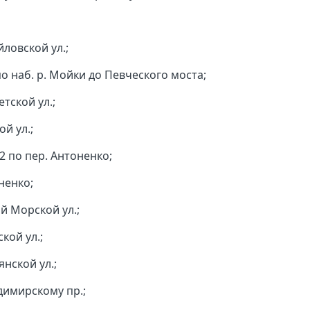
йловской ул.;
 по наб. р. Мойки до Певческого моста;
етской ул.;
ой ул.;
 2 по пер. Антоненко;
оненко;
ой Морской ул.;
кой ул.;
янской ул.;
адимирскому пр.;