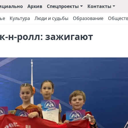
ициально
Архив
Спецпроекты
Контакты
ье
Культура
Люди и судьбы
Образование
Общест
к-н-ролл: зажигают