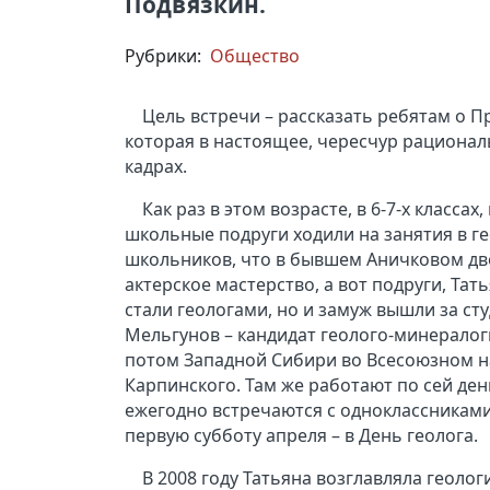
Подвязкин.
Рубрики:
Общество
Цель встречи – рассказать ребятам о 
которая в настоящее, чересчур рациона
кадрах.
Как раз в этом возрасте, в 6-7-х класса
школьные подруги ходили на занятия в г
школьников, что в бывшем Аничковом дво
актерское мастерство, а вот подруги, Тат
стали геологами, но и замуж вышли за ст
Мельгунов – кандидат геолого-минералоги
потом Западной Сибири во Всесоюзном на
Карпинского. Там же работают по сей ден
ежегодно встречаются с одноклассниками 
первую субботу апреля – в День геолога.
В 2008 году Татьяна возглавляла геол