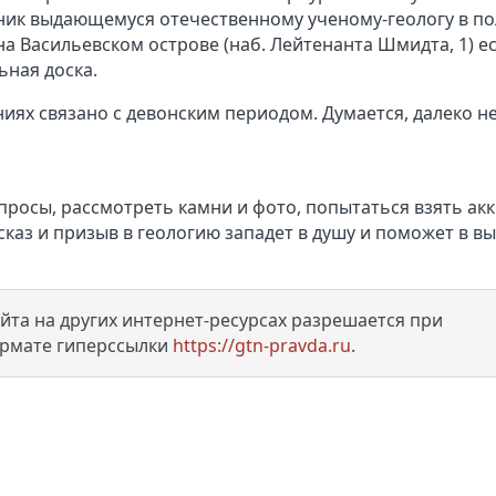
тник выдающемуся отечественному ученому-геологу в п
а Васильевском острове (наб. Лейтенанта Шмидта, 1) е
ьная доска.
иях связано с девонским периодом. Думается, далеко н
просы, рассмотреть камни и фото, попытаться взять ак
ссказ и призыв в геологию западет в душу и поможет в в
та на других интернет-ресурсах разрешается при
ормате гиперссылки
https://gtn-pravda.ru
.