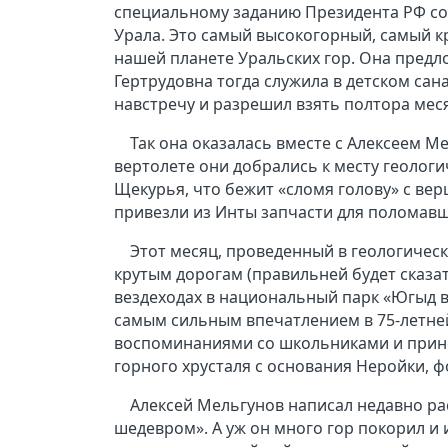
специальному заданию Президента РФ со
Урала. Это самый высокогорный, самый к
нашей планете Уральских гор. Она предло
Гертрудовна тогда служила в детском сан
навстречу и разрешил взять полтора меся
Так она оказалась вместе с Алексеем Ме
вертолете они добрались к месту геологи
Щекурья, что бежит «сломя голову» с ве
привезли из Инты запчасти для поломавше
Этот месяц, проведенный в геологичес
крутым дорогам (правильней будет сказа
вездеходах в национальный парк «Югыд ва»
самым сильным впечатлением в 75-летне
воспоминаниями со школьниками и прине
горного хрусталя с основания Неройки, 
Алексей Мельгунов написал недавно ра
шедевром». А уж он много гор покорил и 