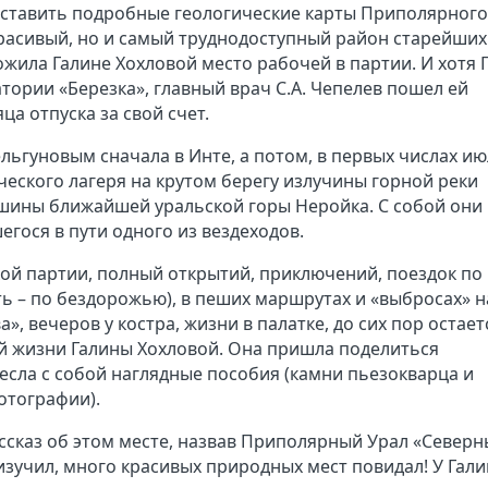
ставить подробные геологические карты Приполярного
расивый, но и самый труднодоступный район старейших
жила Галине Хохловой место рабочей в партии. И хотя 
атории «Березка», главный врач С.А. Чепелев пошел ей
ца отпуска за свой счет.
льгуновым сначала в Инте, а потом, в первых числах ию
ческого лагеря на крутом берегу излучины горной реки
ршины ближайшей уральской горы Неройка. С собой они
гося в пути одного из вездеходов.
кой партии, полный открытий, приключений, поездок по
ть – по бездорожью), в пеших маршрутах и «выбросах» н
, вечеров у костра, жизни в палатке, до сих пор остает
й жизни Галины Хохловой. Она пришла поделиться
сла с собой наглядные пособия (камни пьезокварца и
фотографии).
ссказ об этом месте, назвав Приполярный Урал «Север
изучил, много красивых природных мест повидал! У Гал