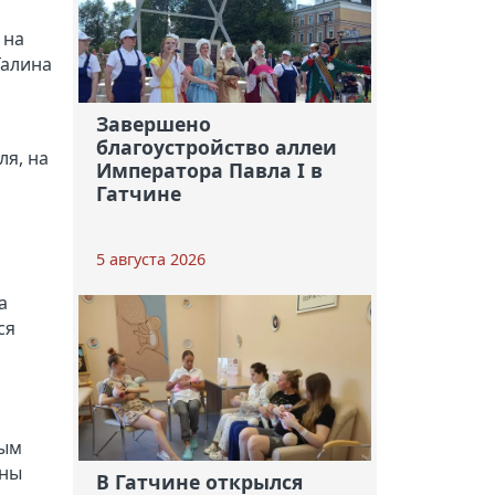
 на
Галина
Завершено
благоустройство аллеи
ля, на
Императора Павла I в
Гатчине
5 августа 2026
а
ся
ным
ины
В Гатчине открылся