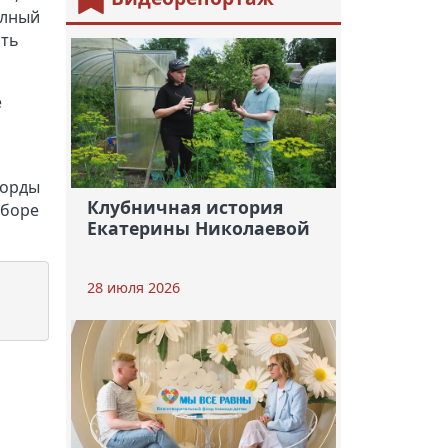
олный
сть
е
корды
Клубничная история
ыборе
Екатерины Николаевой
28 июля 2026