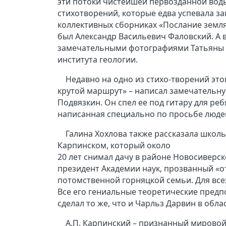
эти потоки чистейшей первозданной воды
стихотворений, которые едва успевала за
коллективных сборниках «Послание земля
был Александр Васильевич Фаловский. А в
замечательными фотографиями Татьяны П
института геологии.
Недавно на одно из стихо-творений этог
крутой маршрут» – написал замечательн
Подвязкин. Он спел ее под гитару для ре
написанная специально по просьбе люде
Галина Хохлова также рассказала школ
Карпинском, который около
20 лет снимал дачу в районе Новосиверс
президент Академии наук, прозванный «о
потомственной горняцкой семьи. Для вс
Все его гениальные теоретические предп
сделал то же, что и Чарльз Дарвин в обла
А.П. Карпинский – признанный мировой 