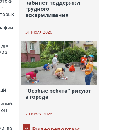
потоки
кабинет поддержки
 в
грудного
оторых
вскармливания
графии
31 июля 2026
ндре
мир
ный
"Особые ребята" рисуют
в городе
диций.
 он
20 июля 2026
и, во
Видеорепортаж