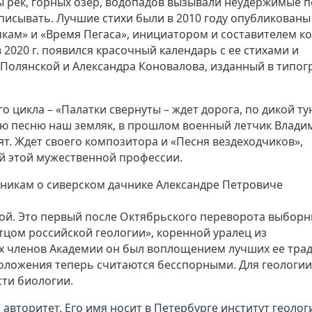
 рек, горных озер, водопадов вызывали неудержимые 
писывать. Лучшие стихи были в 2010 году опубликованы
кам» и «Время Пегаса», инициатором и составителем к
 2020 г. появился красочный календарь с ее стихами и
олянской и Александра Коновалова, изданный в типо
о цикла – «Палатки свернуты – ждет дорога, по дикой ту
ую песню наш земляк, в прошлом военный летчик Влади
бят. Ждет своего композитора и «Песня вездеходчиков»,
й этой мужественной профессии.
ьникам о сиверском дачнике Александре Петровиче
кой. Это первый после Октябрьского переворота выбор
тцом российской геологии», коренной уралец из
ех членов Академии он был воплощением лучших ее тра
оложения теперь считаются бесспорными. Для геологии
сти биологии.
авторитет. Его имя носит в Петербурге институт геологи