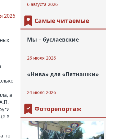
6 августа 2026
я 2026
Самые читаемые
Мы – буслаевские
тных
26 июля 2026
и
«Нива» для «Пятнашки»
только
24 июля 2026
ла, а
А.П.
Фоторепортаж
руги
ще в
а по