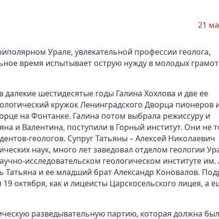
21 ма
Приполярном Урале, увлекательной профессии геолога,
льное время испытывает острую нужду в молодых грамо
х, в далекие шестидесятые годы Галина Хохлова и две ее
еологический кружок Ленинградского Дворца пионеров 
рце на Фонтанке. Галина потом выбрала режиссуру и
ьяна и Валентина, поступили в Горный институт. Они не 
удентов-геологов. Супруг Татьяны – Алексей Николаевич
ческих наук, много лет заведовал отделом геологии Ура
учно-исследовательском геологическом институте им. 
ь Татьяна и ее младший брат Александр Коновалов. Под
19 октября, как и лицеисты Царскосельского лицея, а е
огическую разведывательную партию, которая должна был