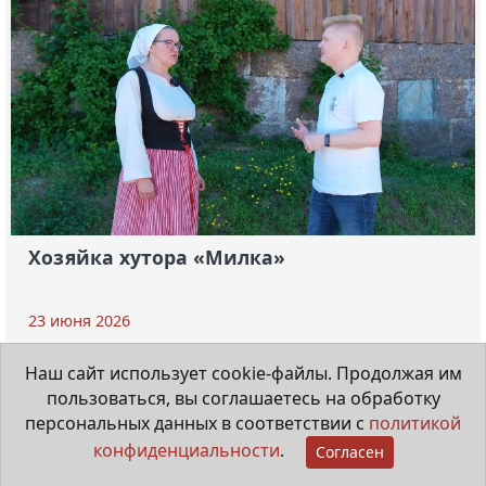
Хозяйка хутора «Милка»
23 июня 2026
Наш сайт использует cookie-файлы. Продолжая им
пользоваться, вы соглашаетесь на обработку
© 1931-2026
персональных данных в соответствии с
политикой
Сетевое издание
16+
Гатчинская
конфиденциальности
.
Согласен
правда.ру