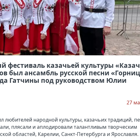
ый фестиваль казачьей культуры «Каза
ков был ансамбль русской песни «Горни
ода Гатчины под руководством Юлии
27 ма
л любителей народной культуры, казачьих традиций, пе
али, плясали и аплодировали талантливым творческим
кой областей, Карелии, Санкт-Петербурга и Ярославля.