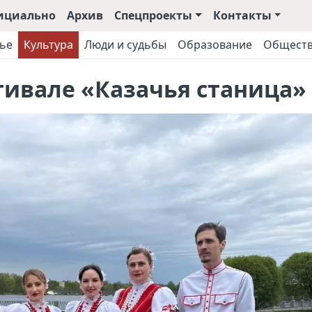
ициально
Архив
Спецпроекты
Контакты
ье
Культура
Люди и судьбы
Образование
Общест
тивале «Казачья станица»