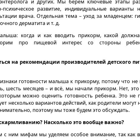
троэнтеролога и других. Мы берем ключевые этапы ра
о-психическое развитие, индивидуальные варианты 
тации врача. Отдельная тема – уход за младенцем: ги
очного дерматита и т. д.
алыша: когда и как вводить прикорм, какой должн
говорим про пищевой интерес со стороны ребе
аться на рекомендации производителей детского п
изнаки готовности малыша к прикорму, потому что не 
ть, шесть месяцев – и всё, мы начали прикорм. Нет, это
 которым можно оценить готовность ребенка. Это не 
ует несколько вариантов действий, как родители могут 
нимательно, поэтому мы тоже будем это обсуждать.
 вскармливанию? Насколько это вообще важно?
м с ним мифам мы уделяем особое внимание, так как в