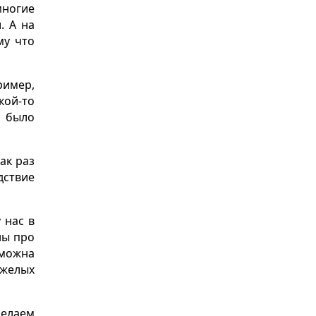
многие
. А на
му что
ример,
ой-то
я было
ак раз
дствие
 нас в
ны про
зможна
яжелых
делаем