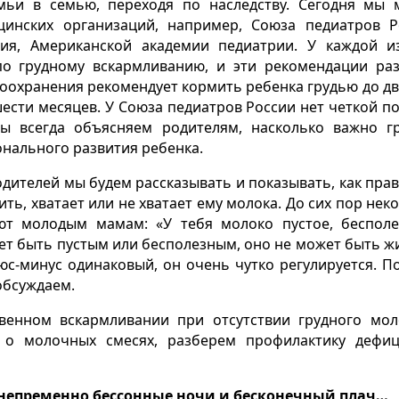
мьи в семью, переходя по наследству. Сегодня мы
инских организаций, например, Союза педиатров Р
ия, Американской академии педиатрии. У каждой и
о грудному вскармливанию, и эти рекомендации раз
охранения рекомендует кормить ребенка грудью до дву
ести месяцев. У Союза педиатров России нет четкой п
ы всегда объясняем родителям, насколько важно г
онального развития ребенка.
дителей мы будем рассказывать и показывать, как пра
ить, хватает или не хватает ему молока. До сих пор нек
ют молодым мамам: «У тебя молоко пустое, бесполе
жет быть пустым или бесполезным, оно не может быть 
юс-минус одинаковый, он очень чутко регулируется. П
 обсуждаем.
венном вскармливании при отсутствии грудного мол
 о молочных смесях, разберем профилактику дефи
о непременно бессонные ночи и бесконечный плач…