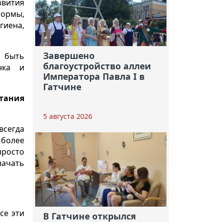
звития
нормы,
гиена,
Завершено
а быть
благоустройство аллеи
нка и
Императора Павла I в
Гатчине
итания
5 августа 2026
всегда
 более
просто
начать
се эти
В Гатчине открылся