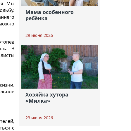
ия. Мы
одьбу.
Мама особенного
ннего
ребёнка
 можно
29 июня 2026
ртопед
нка. В
алисты
жизни.
альное
Хозяйка хутора
«Милка»
23 июня 2026
телей,
ться с