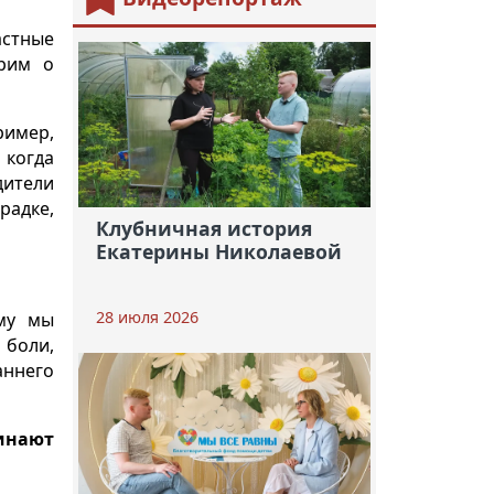
астные
орим о
ример,
 когда
дители
радке,
Клубничная история
Екатерины Николаевой
28 июля 2026
ому мы
 боли,
аннего
инают