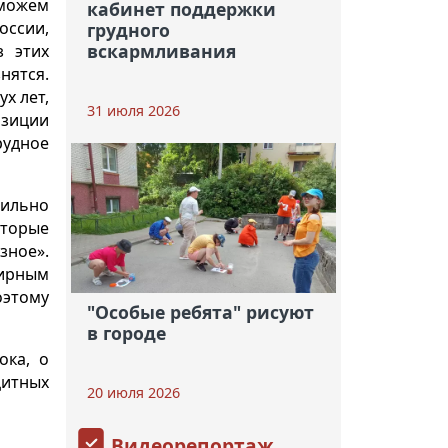
 можем
кабинет поддержки
оссии,
грудного
вскармливания
з этих
нятся.
х лет,
31 июля 2026
озиции
рудное
вильно
оторые
зное».
жирным
оэтому
"Особые ребята" рисуют
в городе
ока, о
цитных
20 июля 2026
Видеорепортаж