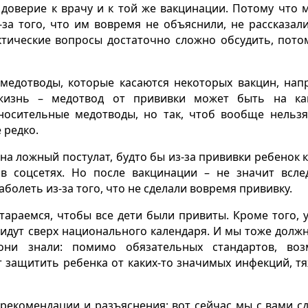
доверие к врачу и к той же вакцинации. Потому что 
-за того, что им вовремя не объяснили, не рассказали
ктические вопросы достаточно сложно обсудить, пото
медотводы, которые касаются некоторых вакцин, нап
жизнь – медотвод от прививки может быть на как
носительные медотводы, но так, чтоб вообще нельз
е редко.
а ложный постулат, будто бы из-за прививки ребенок к
 в соцсетях. Но после вакцинации – не значит всле
болеть из-за того, что не сделали вовремя прививку.
араемся, чтобы все дети были привиты. Кроме того, у
 идут сверх национального календаря. И мы тоже долж
они знали: помимо обязательных стандартов, во
т защитить ребенка от каких-то значимых инфекций, т
рекомендации и разъяснения: вот сейчас мы с вами с