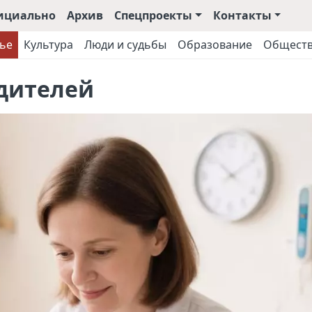
ициально
Архив
Спецпроекты
Контакты
ье
Культура
Люди и судьбы
Образование
Общест
дителей