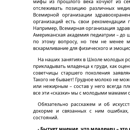
мифы из прошлого века кочуют из се
отслеживать позицию различных медиц
Всемирной организации здравоохранен
организаций есть свои рекомендации п
Например, Всемирная организация здраво
Американская академия педиатрии – до ш
по этому вопросу, но тем не менее м
вскармливание для физического и эмоци
На наших занятиях в Школе молодых ро
прикладывать младенца к груди, как оцен
советчицы старшего поколения заявля
Такого не бывает! Грудное молоко не мо
или нежирным – состав у него всегда пл
все эти «сказки» мы с молодыми мамами
Обязательно расскажем и об искусст
докорме и связанных с ним ошибках,
состояний.
- Бытует мнение, что младенец – эт