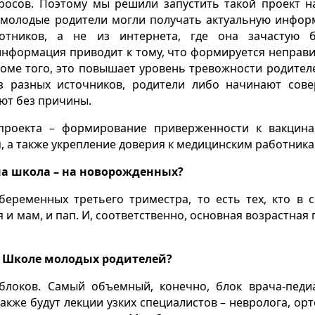
осов. Поэтому мы решили запустить такой проект н
ы молодые родители могли получать актуальную инфо
отников, а не из интернета, где она зачастую 
информация приводит к тому, что формируется неправ
роме того, это повышает уровень тревожности родителе
из разных источников, родители либо начинают сов
уют без причины.
проекта – формирование приверженности к вакцин
 а также укрепление доверия к медицинским работника
ана школа – на новорожденных?
беременных третьего триместра, то есть тех, кто в 
 и мам, и пап. И, соответственно, основная возрастная 
 в Школе молодых родителей?
 блоков. Самый объемный, конечно, блок врача-педи
кже будут лекции узких специалистов – невролога, орт