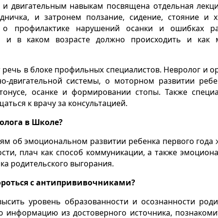
ю и двигательным навыкам посвящена отдельная лекц
дничка, и затронем ползание, сидение, стояние и х
, о профилактике нарушений осанки и ошибках ра
то и в каком возрасте должно происходить и как
т речь в блоке профильных специалистов. Невролог и о
о-двигательной системы, о моторном развитии ребе
онусе, осанке и формировании стопы. Также специ
щаться к врачу за консультацией.
олога в Школе?
лям об эмоциональном развитии ребенка первого года 
сти, плач как способ коммуникации, а также эмоцион
ка родительского выгорания.
ороться с антипрививочниками?
высить уровень образованности и осознанности роди
ю информацию из достоверного источника, познакоми