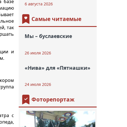
а базе
6 августа 2026
рмацию
бывает
Самые читаемые
ильное
й, так
ершать
Мы – буслаевские
ации и
26 июля 2026
м.
«Нива» для «Пятнашки»
скором
24 июля 2026
группа
Фоторепортаж
атра с
опеда,