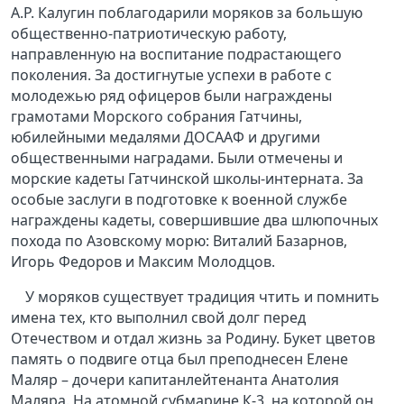
А.Р. Калугин поблагодарили моряков за большую
общественно-патриотическую работу,
направленную на воспитание подрастающего
поколения. За достигнутые успехи в работе с
молодежью ряд офицеров были награждены
грамотами Морского собрания Гатчины,
юбилейными медалями ДОСААФ и другими
общественными наградами. Были отмечены и
морские кадеты Гатчинской школы-интерната. За
особые заслуги в подготовке к военной службе
награждены кадеты, совершившие два шлюпочных
похода по Азовскому морю: Виталий Базарнов,
Игорь Федоров и Максим Молодцов.
У моряков существует традиция чтить и помнить
имена тех, кто выполнил свой долг перед
Отечеством и отдал жизнь за Родину. Букет цветов
память о подвиге отца был преподнесен Елене
Маляр – дочери капитанлейтенанта Анатолия
Маляра. На атомной субмарине К-3, на которой он