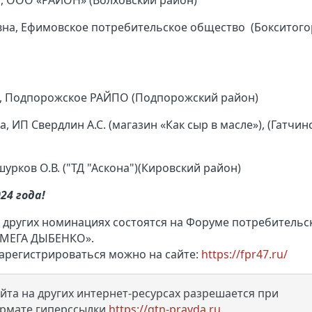
а, ООО «РАЙОН» (Волховский район)
вна, Ефимовское потребительское общество (Бокситого
а, Подпорожское РАЙПО (Подпорожский район)
, ИП Свердлин А.С. (магазин «Как сыр в масле»), (Гатчин
шурков О.В. ("ТД "Аскона")(Кировский район)
24 года!
 других номинациях состоятся на Форуме потребительс
 «МЕГА ДЫБЕНКО».
арегистрироваться можно на сайте:
https://fpr47.ru/
та на других интернет-ресурсах разрешается при
ормате гиперссылки
https://gtn-pravda.ru
.