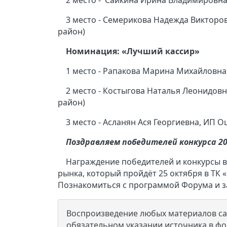
2 место - Сайкина Ирина Владимировн
3 место - Семерикова Надежда Викторо
район)
Номинация: «Лучший кассир»
1 место - Рапакова Марина Михайловн
2 место - Костыгова Наталья Леонидовна
район)
3 место - Асланян Ася Георгиевна, ИП О
Поздравляем победителей конкурса 20
Награждение победителей и конкурсы в
рынка, который пройдёт 25 октября в ТК
Познакомиться с программой Форума и з
Воспроизведение любых материалов сай
обязательном указании источника в ф