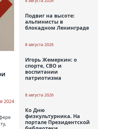
8 августа 2026
Подвиг на высоте:
альпинисты в
блокадном Ленинграде
8 августа 2026
Игорь Жемеркин: о
спорте, СВО и
воспитании
ри
патриотизма
8 августа 2026
я 2024
Ко Дню
физкультурника. На
сфере
портале Президентской
ту,
библиотеки