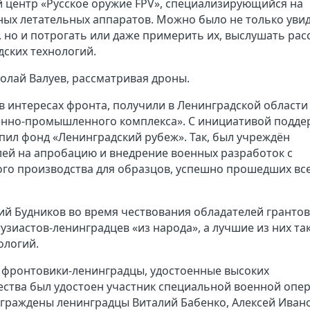
 центр «Русское оружие FPV», специализирующийся на
ных летательных аппаратов. Можно было не только уви
 но и потрогать или даже примерить их, выслушать рас
дских технологий.
олай Валуев, рассматривая дроны.
 интересах фронта, получили в Ленинградской области
енно-промышленного комплекса». С инициативой подде
пил фонд «Ленинградский рубеж». Так, был учреждён
лей на апробацию и внедрение военных разработок с
о производства для образцов, успешно прошедших вс
ий Будников во время чествования обладателей грантов
зиастов-ленинградцев «из народа», а лучшие из них та
нологий.
 фронтовики-ленинградцы, удостоенные высоких
жества был удостоен участник специальной военной опе
граждены ленинградцы Виталий Бабенко, Алексей Ивано