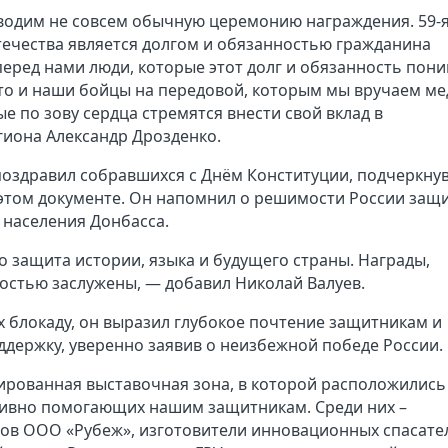
водим не совсем обычную церемонию награждения. 59-
Отечества является долгом и обязанностью гражданина
перед нами люди, которые этот долг и обязанность пон
Это и наши бойцы на передовой, которым мы вручаем ме
ые по зову сердца стремятся внести свой вклад в
гиона Александр Дрозденко.
поздравил собравшихся с Днём Конституции, подчеркну
этом документе. Он напомнил о решимости России за
 населения Донбасса.
 защита истории, языка и будущего страны. Награды,
остью заслужены, — добавил Николай Валуев.
 блокаду, он выразил глубокое почтение защитникам и
ддержку, уверенно заявив о неизбежной победе России.
ированная выставочная зона, в которой расположились
ктивно помогающих нашим защитникам. Среди них –
ов ООО «Рубеж», изготовители инновационных спасате