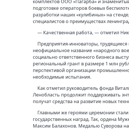
комплектов ООО «Пагарба» и знаменитый
подготовке операторов боевых беспилот
разработки наших «кулибиных» на стенде,
специалистов о преимуществах ленингра
— Качественная работа, — отметил Ник
Предприятия-инноваторы, трудящиеся в
неофициальное название «народного во
социально ответственного бизнеса высту
региональный грант в размере 1 млн руб
перспективой организации промышленног
необходимые испытания.
Как отметил руководитель фонда Витал
Ленобласть продолжит поддерживать энту
получат средства на развитие новых тех
Главными же героями церемонии стали
государственных наград. Так, ордена Му
Максим Балахонов. Медалью Суворова на