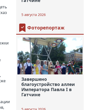
Гатчине
деть
сказ
5 августа 2026
Фоторепортаж
ржки
е
,
Завершено
кже
благоустройство аллеи
Императора Павла I в
Гатчине
рации
в,
5 августа 2026