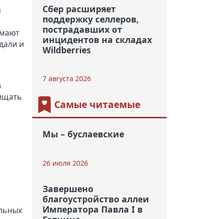
Сбер расширяет
я
поддержку селлеров,
пострадавших от
имают
инцидентов на складах
дали и
Wildberries
7 августа 2026
в
щищать
Самые читаемые
Мы – буслаевские
26 июля 2026
Завершено
благоустройство аллеи
Императора Павла I в
льных