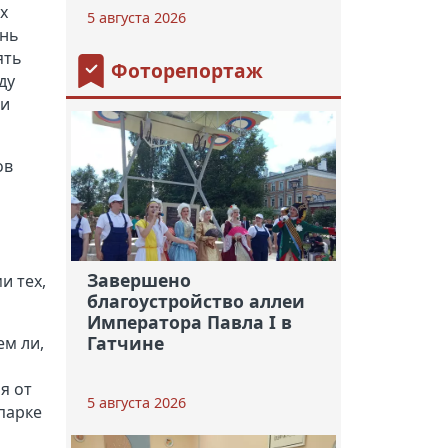
х
5 августа 2026
ень
ять
Фоторепортаж
ду
 и
ов
Завершено
и тех,
благоустройство аллеи
Императора Павла I в
Гатчине
ем ли,
я от
5 августа 2026
парке