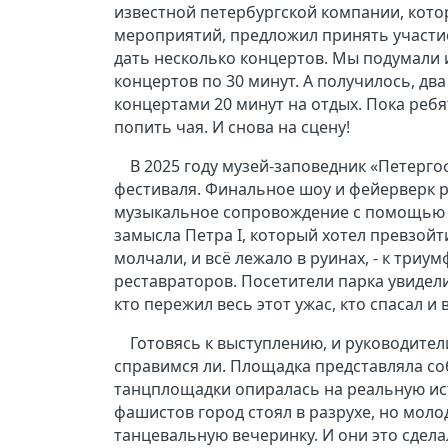
известной петербургской компании, кот
мероприятий, предложил принять участие
дать несколько концертов. Мы подумали и
концертов по 30 минут. А получилось, дв
концертами 20 минут на отдых. Пока ребя
попить чая. И снова на сцену!
В 2025 году музей-заповедник «Петерг
фестиваля. Финальное шоу и фейерверк р
музыкальное сопровождение с помощью л
замысла Петра I, который хотел превзойт
молчали, и всё лежало в руинах, - к три
реставраторов. Посетители парка увидели
кто пережил весь этот ужас, кто спасал и
Готовясь к выступлению, и руководител
справимся ли. Площадка представляла со
танцплощадки опиралась на реальную ист
фашистов город стоял в разрухе, но мол
танцевальную вечеринку. И они это сдела