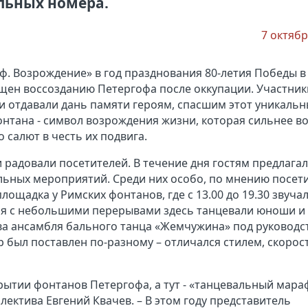
льных номера.
7 октябр
. Возрождение» в год празднования 80-летия Победы в
щен воссозданию Петергофа после оккупации. Участник
ни отдавали дань памяти героям, спасшим этот уникаль
онтана - символ возрождения жизни, которая сильнее в
 салют в честь их подвига.
 радовали посетителей. В течение дня гостям предлага
льных мероприятий. Среди них особо, по мнению посет
ощадка у Римских фонтанов, где с 13.00 до 19.30 звуча
емя с небольшими перерывами здесь танцевали юноши и
ава ансамбля бального танца «Жемчужина» под руковод
 был поставлен по-разному – отличался стилем, скорос
крытии фонтанов Петергофа, а тут - «танцевальный мараф
ектива Евгений Квачев. – В этом году представитель