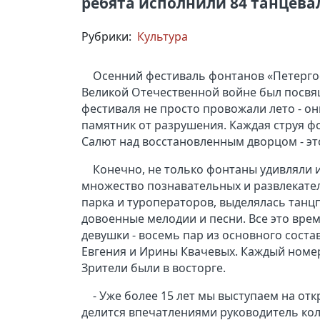
ребята исполнили 84 танцева
Рубрики:
Культура
Осенний фестиваль фонтанов «Петергоф
Великой Отечественной войне был посвя
фестиваля не просто провожали лето - о
памятник от разрушения. Каждая струя ф
Салют над восстановленным дворцом - это
Конечно, не только фонтаны удивляли и
множество познавательных и развлекате
парка и туроператоров, выделялась танцпл
довоенные мелодии и песни. Все это вр
девушки - восемь пар из основного сост
Евгения и Ирины Квачевых. Каждый номер
Зрители были в восторге.
- Уже более 15 лет мы выступаем на от
делится впечатлениями руководитель колл