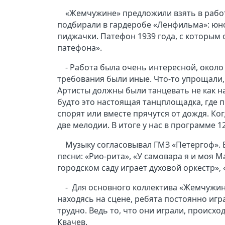
«Жемчужине» предложили взять в рабо
подбирали в гардеробе «Ленфильма»: юно
пиджачки. Патефон 1939 года, с которым 
патефона».
- Работа была очень интересной, около 
требования были иные. Что-то упрощали,
Артисты должны были танцевать не как на
будто это настоящая танцплощадка, где 
спорят или вместе прячутся от дождя. Ко
две мелодии. В итоге у нас в программе 1
Музыку согласовывал ГМЗ «Петергоф».
песни: «Рио-рита», «У самовара я и моя М
городском саду играет духовой оркестр»,
- Для основного коллектива «Жемчужины
находясь на сцене, ребята постоянно иг
трудно. Ведь то, что они играли, происхо
Квачев.