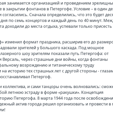
орая занимается организацией и проведением зрелищны
 в закрытии фонтанов в Петергофе. Условие – в один д
 согласились. Сначала определились, что это будет дес
а дня по семь концертов и каждый день по 40 минут. Меж
та доходили до места отдыха, успевали только присесть
оф» изменил формат праздника, расширив его до размер
адовали зрителей у Большого каскада. Под мощное
азерного шоу зрителям показали путь Петергофа: от
и Версаль, через страшные дни войны, когда фонтаны
умфальному возрождению и титаническому труду
 на историю тех страшных лет с другой стороны - глазам
 восстанавливал Петергоф.
и коллектива, и сами танцоры очень волновались: смож
бой летнюю эстраду в форме «ракушки». Концепция
орию Петергофа. 8 марта 1944 года после освобождени
одежный актив города решил организовать и провести в 
ли!