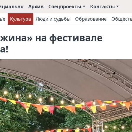
ициально
Архив
Спецпроекты
Контакты
ье
Культура
Люди и судьбы
Образование
Общест
жина» на фестивале
а!