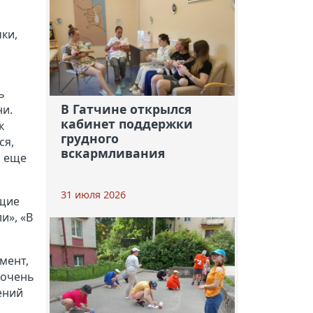
м
ки,
ь
В Гатчине открылся
ни.
кабинет поддержки
к
грудного
ся,
вскармливания
ь еще
31 июля 2026
ющие
и», «В
мент,
 очень
ений