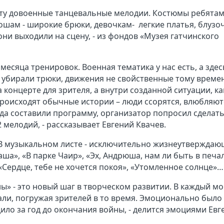
ту довоенные танцевальные мелодии. Костюмы ребята
шам - широкие брюки, девочкам- легкие платья, блузоч
они выходили на сцену, - из фондов «Музея гатчинского
месяца тренировок. Военная тематика у нас есть, а здес
 убирали трюки, движения не свойственные тому време
 концерте для зрителя, а внутри созданной ситуации, ка
происходят обычные истории – люди ссорятся, влюбляют
гда составили программу, организатор попросил сделат
2 мелодий, - рассказывает Евгений Квачев.
 В музыкальном листе - исключительно жизнеутвержда
аша», «В парке Чаир», «Эх, Андрюша, нам ли быть в печал
 «Сердце, тебе не хочется покоя», «Утомленное солнце»…
» - это новый шаг в творческом развитии. В каждый мо
рали, погружая зрителей в то время. Эмоционально было
дило за год до окончания войны, - делится эмоциями Евг