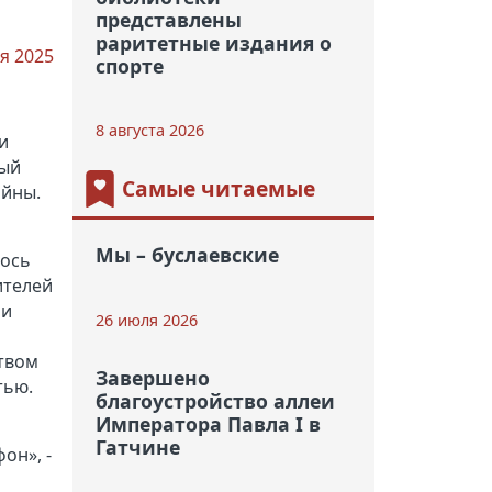
представлены
раритетные издания о
я 2025
спорте
8 августа 2026
и
ный
Самые читаемые
ойны.
Мы – буслаевские
лось
ителей
ли
26 июля 2026
ством
Завершено
тью.
благоустройство аллеи
Императора Павла I в
Гатчине
он», -