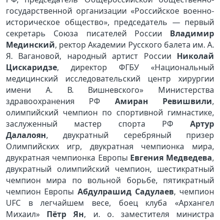
государственной организации «Российское военно-
историческое общество», председатель — первый
секретарь Союза писателей России
Владимир
Мединский
, ректор Академии Русского балета им. А.
Я. Вагановой, народный артист России
Николай
Цискаридзе
, директор ФГБУ «Национальный
медицинский исследовательский центр хирургии
имени А. В. Вишневского» Министерства
здравоохранения РФ
Амиран Ревишвили
,
олимпийский чемпион по спортивной гимнастике,
заслуженный мастер спорта РФ
Артур
Далалоян
, двукратный серебряный призер
Олимпийских игр, двукратная чемпионка мира,
двукратная чемпионка Европы
Евгения Медведева
,
двукратный олимпийский чемпион, шестикратный
чемпион мира по вольной борьбе, пятикратный
чемпион Европы
Абдулрашид Садулаев
, чемпион
UFC в легчайшем весе, боец клуба «Архангел
Михаил»
Пётр Ян
,
и. о. заместителя министра