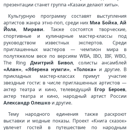
презентации станет группа «Казаки делают хиты».
Культурную программу составят выступления
артистов жанра этно-поп, среди них
Миа Бойка
,
Ай
Йола
,
Мирави
. Также состоятся творческие,
спортивные и кулинарные мастер-классы под
руководством известных экспертов. Среди
приглашенных мастеров — чемпион мира в
полутяжелом весе по версиям WBA, IBO, IBF, WBO,
The Ring
Дмитрий Бивол
, солисты ансамблей
«Алан»
,
«Яберена нумги»
,
«Толока»
и другие. В
прикладных мастер-классах примут участие
звездные гости: в числе приглашенных артистов —
актер театра и кино, телеведущий
Егор Бероев
,
актер театра и кино, народный артист России
Александр Олешко
и другие.
Тему народного единения также раскроют
выставки и модные показы. Проект «Книга сказок»
увлечет гостей в путешествие по народным