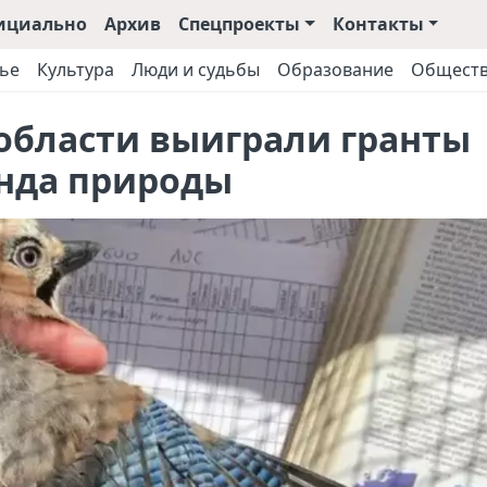
ициально
Архив
Спецпроекты
Контакты
ье
Культура
Люди и судьбы
Образование
Общест
нобласти выиграли гранты
нда природы