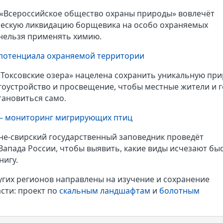
 «Всероссийское общество охраны природы» вовлечёт
ческую ликвидацию борщевика на особо охраняемых
 нельзя применять химию.
потенциала охраняемой территории
О «Токсовские озера» нацелена сохранить уникальную пр
гоустройство и просвещение, чтобы местные жители и г
тановиться само.
 — мониторинг мигрирующих птиц
жне-свирский государственный заповедник проведёт
Запада России, чтобы выявить, какие виды исчезают бы
нигу.
гих регионов направлены на изучение и сохранение
сти: проект по
скальным ландшафтам
и
болотным