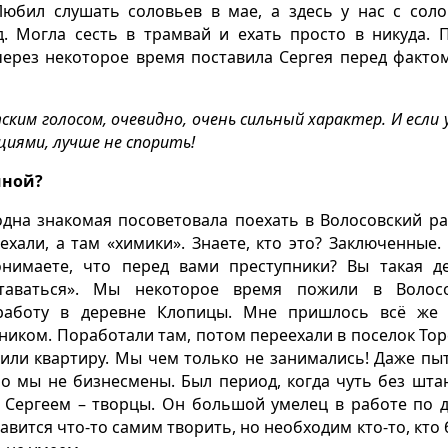
юбил слушать соловьев в мае, а здесь у нас с сол
. Могла сесть в трамвай и ехать просто в никуда. 
через некоторое время поставила Сергея перед факто
ким голосом, очевидно, очень сильный характер. И если 
иями, лучше не спорить!
иной?
 одна знакомая посоветовала поехать в Волосовский ра
ехали, а там «химики». Знаете, кто это? Заключенные.
онимаете, что перед вами преступники? Вы такая д
ставаться». Мы некоторое время пожили в Волос
 работу в деревне Клопицы. Мне пришлось всё же
хником. Поработали там, потом переехали в поселок То
учили квартиру. Мы чем только не занимались! Даже пы
 мы не бизнесмены. Был период, когда чуть без шта
 Сергеем – творцы. Он большой умелец в работе по д
вится что-то самим творить, но необходим кто-то, кто 