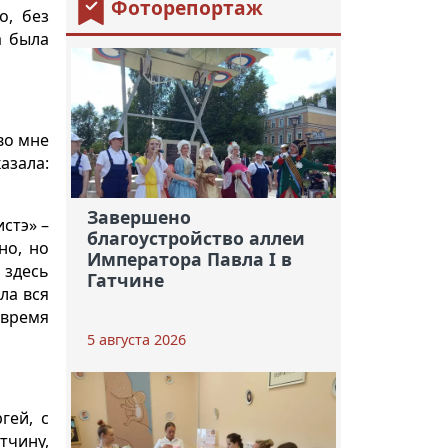
Фоторепортаж
о, без
а была
во мне
азала:
Завершено
стэ» –
благоустройство аллеи
но, но
Императора Павла I в
 здесь
Гатчине
ла вся
 время
5 августа 2026
гей, с
тчину,