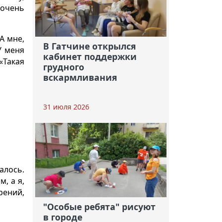
 очень
А мне,
В Гатчине открылся
У меня
кабинет поддержки
«Такая
грудного
вскармливания
31 июля 2026
алось.
, а я,
рений,
"Особые ребята" рисуют
в городе