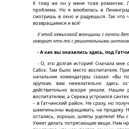
К тому же он у меня тоже романтик. Л
проблема. Но я влюбилась в Ленинград
смотришь в окно и радуешься. Так что 
возвращаемся и всё!
У этой невысокой женщины с почти детс
говорит что-то с решительными интонац
- А как вы оказались здесь, под Гатч
- О, это долгая история! Сначала мне
Сабск. Там было место воспитателя. При
начальник комендатуры сказал: «Вы п
хрупкая, вам нежелательно здесь о
действительно вскоре уехали. Нашли
воспитателем, а Сережа устроился санте
– в Гатчинский район. Не сразу, но пол
шампиньоны выращивать на продажу. Но
остались, хорошо, шляпы уцелели! Мы с
Умеет делать потрясающие вещи. Нам нра