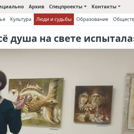
ициально
Архив
Спецпроекты
Контакты
ье
Культура
Люди и судьбы
Образование
Общест
сё душа на свете испытала