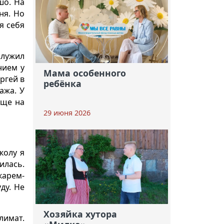
шо. На
ня. Но
я себя
служил
нием у
Мама особенного
ргей в
ребёнка
ажа. У
ище на
29 июня 2026
колу я
илась.
карем-
ду. Не
Хозяйка хутора
лимат.