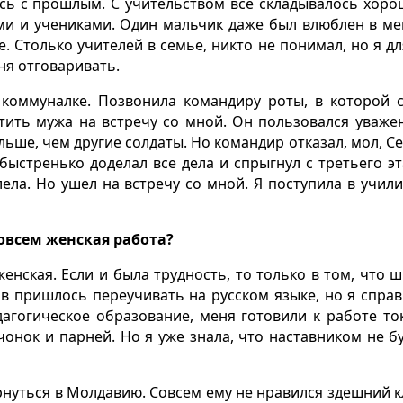
юсь с прошлым. С учительством всё складывалось хоро
ми и учениками. Один мальчик даже был влюблен в ме
е. Столько учителей в семье, никто не понимал, но я дл
ня отговаривать.
 коммуналке. Позвонила командиру роты, в которой 
стить мужа на встречу со мной. Он пользовался уваже
льше, чем другие солдаты. Но командир отказал, мол, Се
й быстренько доделал все дела и спрыгнул с третьего эт
ела. Но ушел на встречу со мной. Я поступила в учил
 совсем женская работа?
енская. Если и была трудность, то только в том, что ш
в пришлось переучивать на русском языке, но я справ
дагогическое образование, меня готовили к работе то
онок и парней. Но я уже знала, что наставником не бу
рнуться в Молдавию. Совсем ему не нравился здешний к