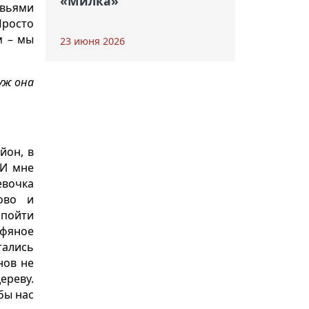
«Милка»
овьями
Просто
м – мы
23 июня 2026
уж она
йон, в
 И мне
евочка
ово и
 пойти
рфяное
тались
нов не
ереву.
бы нас