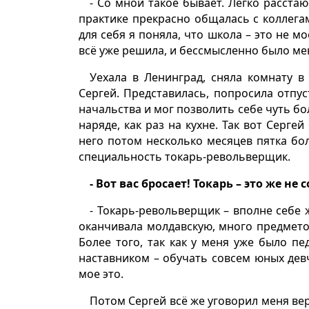
- Со мной такое бывает. Легко расста
практике прекрасно общалась с коллега
для себя я поняла, что школа – это не мо
всё уже решила, и бессмысленно было ме
Уехала в Ленинград, сняла комнату в
Сергей. Представилась, попросила отпу
начальства и мог позволить себе чуть бо
наряде, как раз на кухне. Так вот Серге
него потом несколько месяцев пятка бол
специальность токарь-револьверщик.
- Вот вас бросает! Токарь – это же не
- Токарь-револьверщик – вполне себе ж
оканчивала молдавскую, много предмето
Более того, так как у меня уже было пе
наставником – обучать совсем юных девч
мое это.
Потом Сергей всё же уговорил меня ве