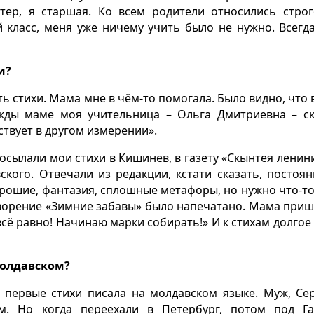
тер, я старшая. Ко всем родители относились строг
 класс, меня уже ничему учить было не нужно. Всегд
и?
ать стихи. Мама мне в чём-то помогала. Было видно, что 
жды маме моя учительница – Ольга Дмитриевна – ск
ствует в другом измерении».
сылали мои стихи в Кишинев, в газету «Скынтея ленини
кого. Отвечали из редакции, кстати сказать, постоян
орошие, фантазия, сплошные метафоры, но нужно что-то
творение «Зимние забавы» было напечатано. Мама приш
 всё равно! Начинаю марки собирать!» И к стихам долгое
 молдавском?
– первые стихи писала на молдавском языке. Муж, Сер
м. Но когда переехали в Петербург, потом под Га