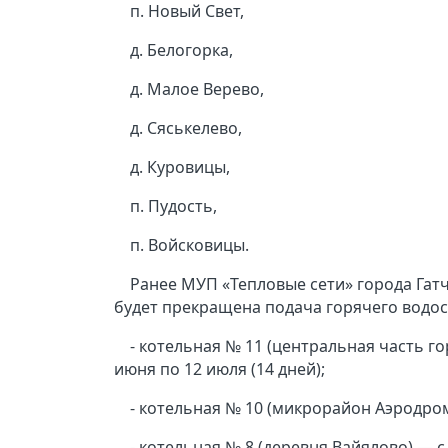
п. Новый Свет,
д. Белогорка,
д. Малое Верево,
д. Сяськелево,
д. Куровицы,
п. Пудость,
п. Войсковицы.
Ранее МУП «Тепловые сети» города Гат
будет прекращена подача горячего водо
- котельная № 11 (центральная часть г
июня по 12 июля (14 дней);
- котельная № 10 (микрорайон Аэродром
- котельная № 8 (деревня Вайялово) — с 