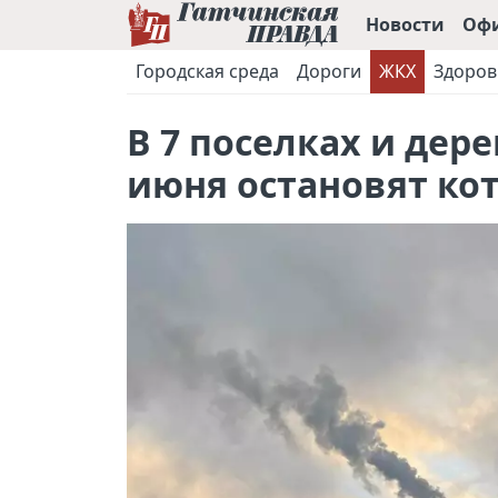
Новости
Оф
Городская среда
Дороги
ЖКХ
Здоров
В 7 поселках и дере
июня остановят ко