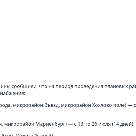
чины сообщили, что на период проведения плановых ра
снабжения:
орода, микрорайон Въезд, микрорайон Хохлово поле) — с
, микрорайон Мариенбург) — с 13 по 26 июля (14 дней);
20 по 24 июля (5 дней).