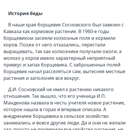
История беды
В наши края борщевик Сосновского был завезен с
Кавказа как кормовое растение. В 1960-е годы
борщевиком засеяли колхозные поля и кормили
коров. Позже от него отказались, перестали
выращивать, так как колхозники получали ожоги, а
молоко у коров имело характерный неприятный
привкус и запах борщевика. С заброшенных полей
борщевик начал расселяться сам, вытесняя местные
растения и заполоняя все вокруг.
Д.И. Сосновский не имел к растению никакого
отношения. Так вышло, что его ученица И.П.
Манденова назвала в честь учителя новое растение,
которое нашла в горах и впервые описала. А
внедрением борщевика в сельское хозяйство
занимались и вовсе другие люди. Да и они не желали
зла: просто не проверили все свойства растения, не