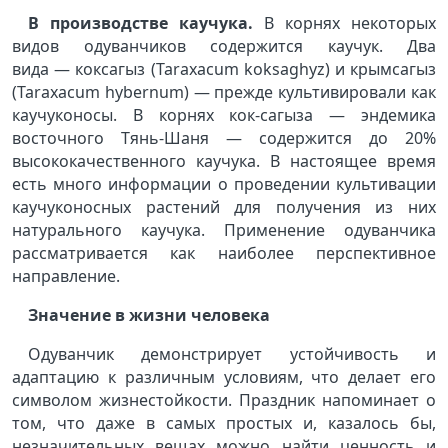
В производстве каучука.
В корнях некоторых
видов одуванчиков содержится каучук. Два
вида — коксагыз (Taraxacum koksaghyz) и крымсагыз
(Taraxacum hybernum) — прежде культивировали как
каучуконосы. В корнях кок-сагыза — эндемика
восточного Тянь-Шаня — содержится до 20%
высококачественного каучука. В настоящее время
есть много информации о проведении культивации
каучуконосных растений для получения из них
натурального каучука. Применение одуванчика
рассматривается как наиболее перспективное
направление.
Значение в жизни человека
Одуванчик демонстрирует устойчивость и
адаптацию к различным условиям, что делает его
символом жизнестойкости. Праздник напоминает о
том, что даже в самых простых и, казалось бы,
незначительных вещах можно найти ценность и