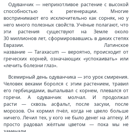
Одуванчик — неприхотливое растение с высокой
способностью к регенерации. Многие
воспринимают его исключительно как сорняк, но у
него много полезных свойств. Учёные полагают, что
эти растения существуют на Земле около
30 миллионов лет, сформировавшись в диких степях
Евразии. Латинское
название — Taraxacum — вероятно, происходит от
греческих корней, означающих «успокаивать» или
«лечить болезни глаз».
Всемирный день одуванчика — это урок смирения.
Человек веками боролся с этим растением, травил
его гербицидами, выпалывал с корнем, плевался от
горечи. А одуванчик молчал. И продолжал
расти — сквозь асфальт, после засухи, после
морозов. Он кормил пчёл, когда не цвело больше
ничего. Лечил тех, у кого не было денег на аптеку. И
просто радовал жёлтым цветом — пока мы не
замечали.