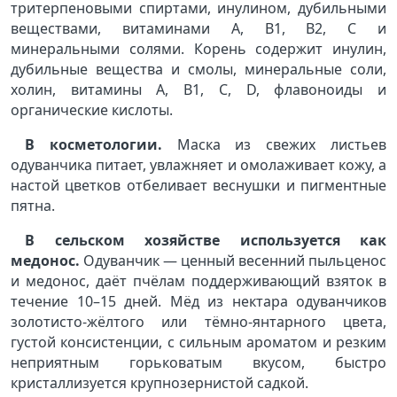
тритерпеновыми спиртами, инулином, дубильными
веществами, витаминами А, В1, В2, С и
минеральными солями. Корень содержит инулин,
дубильные вещества и смолы, минеральные соли,
холин, витамины А, В1, С, D, флавоноиды и
органические кислоты.
В косметологии.
Маска из свежих листьев
одуванчика питает, увлажняет и омолаживает кожу, а
настой цветков отбеливает веснушки и пигментные
пятна.
В сельском хозяйстве используется как
медонос.
Одуванчик — ценный весенний пыльценос
и медонос, даёт пчёлам поддерживающий взяток в
течение 10–15 дней. Мёд из нектара одуванчиков
золотисто-жёлтого или тёмно-янтарного цвета,
густой консистенции, с сильным ароматом и резким
неприятным горьковатым вкусом, быстро
кристаллизуется крупнозернистой садкой.